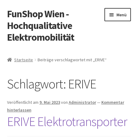
FunShop Wien -
Zur
Zum
Menü
Navigation
Inhalt
Hochqualitative
springen
springen
Elektromobilität
Unterm
Zum Onlineshop
öffnen
Startseite
Beiträge verschlagwortet mit „ERIVE“
Unterm
Informationen zur Rechtslage in Österreich
öffnen
Schlagwort:
ERIVE
Unterm
Vorsicht Internetbetrug
öffnen
Unterm
Über FunShop
Veröffentlicht am
9. Mai 2023
von
Administrator
—
Kommentar
öffnen
hinterlassen
Impressum
ERIVE Elektrotransporter
Zum Onlineshop in der Web Version