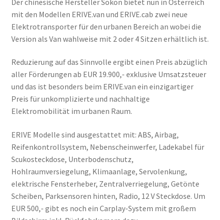
Der chinesische Hersteller Sokon bietet nun in Österreich
mit den Modellen ERIVE.van und ERIVE.cab zwei neue
Elektrotransporter für den urbanen Bereich an wobei die
Version als Van wahlweise mit 2 oder 4 Sitzen erhältlich ist.
Reduzierung auf das Sinnvolle ergibt einen Preis abzüglich
aller Förderungen ab EUR 19.900,- exklusive Umsatzsteuer
und das ist besonders beim ERIVE.van ein einzigartiger
Preis für unkomplizierte und nachhaltige
Elektromobilität im urbanen Raum.
ERIVE Modelle sind ausgestattet mit: ABS, Airbag,
Reifenkontrollsystem, Nebenscheinwerfer, Ladekabel für
Scukosteckdose, Unterbodenschutz,
Hohlraumversiegelung, Klimaanlage, Servolenkung,
elektrische Fensterheber, Zentralverriegelung, Getönte
Scheiben, Parksensoren hinten, Radio, 12 V Steckdose. Um
EUR 500,- gibt es noch ein Carplay-System mit großem