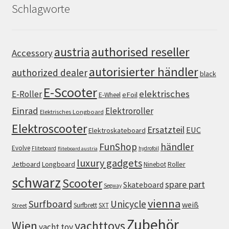
Schlagworte
authorised reseller
austria
Accessory
autorisierter händler
authorized dealer
black
E-Scooter
elektrisches
E-Roller
eFoil
E-Wheel
Einrad
Elektroroller
Elektrisches Longboard
Elektroscooter
Ersatzteil
EUC
Elektroskateboard
FunShop
händler
Evolve
Fliteboard
hydrofoil
fliteboard austria
luxury gadgets
Jetboard
Longboard
Roller
Ninebot
schwarz
Scooter
spare part
Skateboard
Segway
vienna
Surfboard
Unicycle
weiß
Surfbrett
SXT
Street
Zubehör
Wien
yachttoys
yacht toy