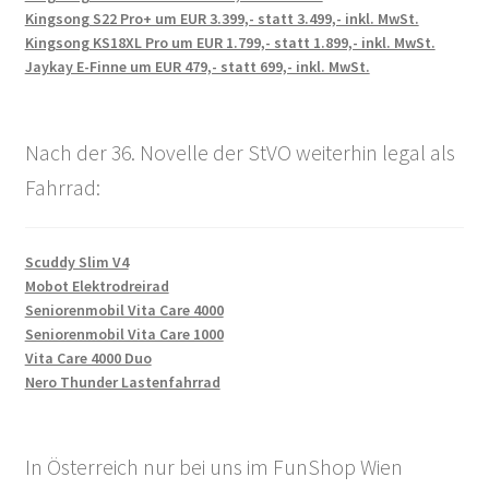
Kingsong S22 Pro+ um EUR 3.399,- statt 3.499,- inkl. MwSt.
Kingsong KS18XL Pro um EUR 1.799,- statt 1.899,- inkl. MwSt.
Jaykay E-Finne um EUR 479,- statt 699,- inkl. MwSt.
Nach der 36. Novelle der StVO weiterhin legal als
Fahrrad:
Scuddy Slim V4
Mobot Elektrodreirad
Seniorenmobil Vita Care 4000
Seniorenmobil Vita Care 1000
Vita Care 4000 Duo
Nero Thunder Lastenfahrrad
In Österreich nur bei uns im FunShop Wien