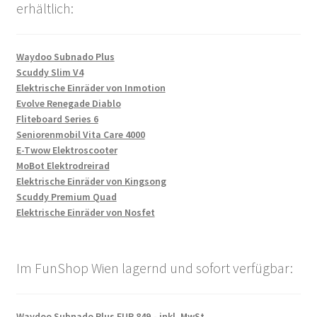
erhältlich:
Waydoo Subnado Plus
Scuddy Slim V4
Elektrische Einräder von Inmotion
Evolve Renegade Diablo
Fliteboard Series 6
Seniorenmobil Vita Care 4000
E-Twow Elektroscooter
MoBot Elektrodreirad
Elektrische Einräder von Kingsong
Scuddy Premium Quad
Elektrische Einräder von Nosfet
Im FunShop Wien lagernd und sofort verfügbar:
Waydoo Subnado Plus EUR 849,- inkl. MwSt.