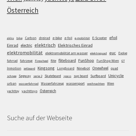
Österreich
efoil
e-bike
E-Scooter
Carbon
dreirad
e-foil
akku
bike
e-mobilität
elektrisch
Einrad
Elektrisches Einrad
electric
elektromobilität
euc
elektromobilität am wasser
Evolve
elektroquad
FunShop
fliteboard
fahrrad
fahrzeug
flite
FunShop Wien
Firewheel
GT
Kingsong
Onewheel
Ninebot
Inmotion
Longboard
quad
jetboard
Unicycle
Segway
Surfboard
Skateboard
sup board
schnee
serie 2
spass
wassersport
urban
Wasserfahrzeug
Wien
wasserfahrrad
weihnachten
Österreich
yachttoys
yachttoy
Suche auf der Webseite