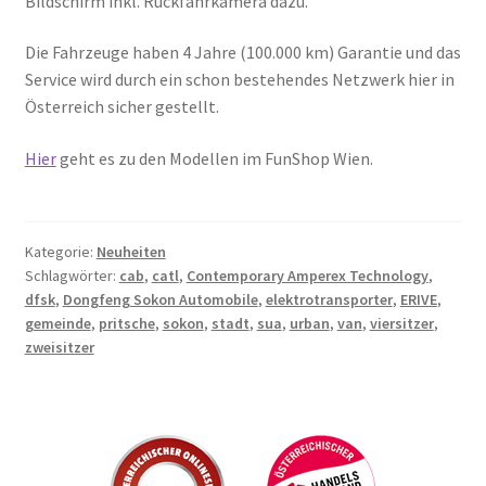
Bildschirm inkl. Rückfahrkamera dazu.
Die Fahrzeuge haben 4 Jahre (100.000 km) Garantie und das
Service wird durch ein schon bestehendes Netzwerk hier in
Österreich sicher gestellt.
Hier
geht es zu den Modellen im FunShop Wien.
Kategorie:
Neuheiten
Schlagwörter:
cab
,
catl
,
Contemporary Amperex Technology
,
dfsk
,
Dongfeng Sokon Automobile
,
elektrotransporter
,
ERIVE
,
gemeinde
,
pritsche
,
sokon
,
stadt
,
sua
,
urban
,
van
,
viersitzer
,
zweisitzer