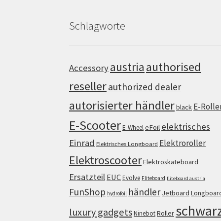
Schlagworte
authorised
austria
Accessory
reseller
authorized dealer
autorisierter händler
E-Rolle
black
E-Scooter
elektrisches
eFoil
E-Wheel
Einrad
Elektroroller
Elektrisches Longboard
Elektroscooter
Elektroskateboard
Ersatzteil
EUC
Evolve
Fliteboard
fliteboard austria
FunShop
händler
Jetboard
Longboar
hydrofoil
schwar
luxury gadgets
Roller
Ninebot