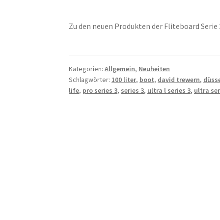
Zu den neuen Produkten der Fliteboard Serie
Kategorien:
Allgemein
,
Neuheiten
Schlagwörter:
100 liter
,
boot
,
david trewern
,
düss
life
,
pro series 3
,
series 3
,
ultra l series 3
,
ultra ser