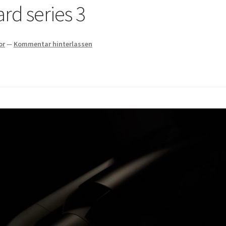
ard series 3
or
—
Kommentar hinterlassen