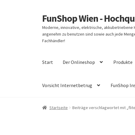
FunShop Wien - Hochqua
Zur
Zum
Navigation
Inhalt
Moderne, innovative, elektrische, akkubetriebene
springen
springen
angenehm zu benutzen sind sowie auch jede Menge 
Fachhändler!
Start
Der Onlineshop
Produkte
Vorsicht Internetbetrug
FunShop In
Startseite
Beiträge verschlagwortet mit „flit