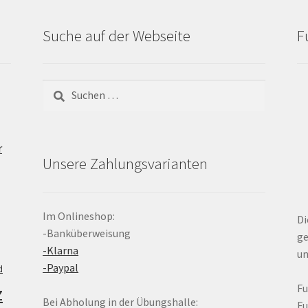
Suche auf der Webseite
F
Suchen
nach:
r
Unsere Zahlungsvarianten
Im Onlineshop:
Di
-Banküberweisung
ge
-Klarna
un
-Paypal
d
z
F
Bei Abholung in der Übungshalle:
F