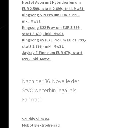
Nosfet Aeon mit Hybridreifen um
EUR 2.599,- statt 2.699,- inkl. MwSt.
Kingsong S19 Pro um EUR 2.299,-
inkl. MwSt.
Kingsong S22 Pro+ um EUR 3.399,-
statt 3.499,- inkl. MwSt.
Kingsong KS18XL Pro um EUR 1.799,-
statt 1.899,- inkl. MwSt.
Jaykay E-Finne um EUR 479,- statt
699,- inkl. MwSt.
Nach der 36. Novelle der
StVO weiterhin legal als
Fahrrad:
Scuddy Slim V4
Mobot Elektrodreirad