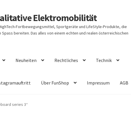
litative Elektromobilität
 HighTech-Fortbewegungsmittel, Sportgeräte und LifeStyle-Produkte, die
Spass bereiten. Das alles von einem echten und realen österreichischen
Neuheiten
Rechtliches
Technik
stagramauftritt
Über FunShop
Impressum
AGB
eboard series 3“