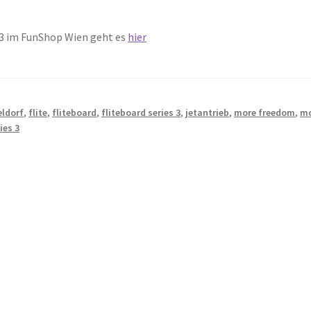
 3 im FunShop Wien geht es
hier
eldorf
,
flite
,
fliteboard
,
fliteboard series 3
,
jetantrieb
,
more freedom
,
m
ies 3