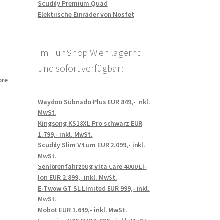
Scuddy Premium Quad
Elektrische Einräder von Nosfet
Im FunShop Wien lagernd
und sofort verfügbar:
ore
Waydoo Subnado Plus EUR 849,- inkl.
MwSt.
Kingsong KS18XL Pro schwarz EUR
1.799,- inkl. MwSt.
Scuddy Slim V4 um EUR 2.099,- inkl.
MwSt.
Seniorenfahrzeug Vita Care 4000 Li-
Ion EUR 2.899,- inkl. MwSt.
E-Twow GT SL Limited EUR 999,- inkl.
MwSt.
Mobot EUR 1.649,- inkl. MwSt.