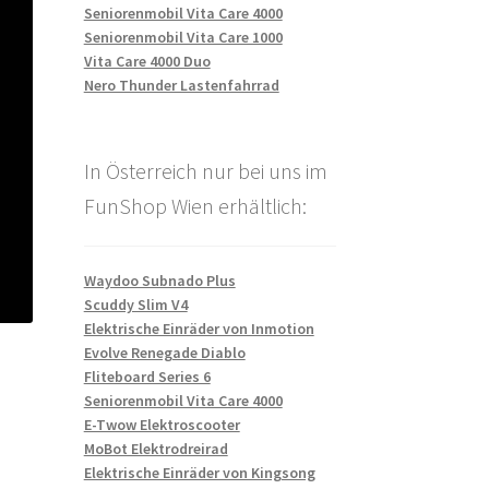
Seniorenmobil Vita Care 4000
Seniorenmobil Vita Care 1000
Vita Care 4000 Duo
Nero Thunder Lastenfahrrad
In Österreich nur bei uns im
FunShop Wien erhältlich:
Waydoo Subnado Plus
Scuddy Slim V4
Elektrische Einräder von Inmotion
Evolve Renegade Diablo
Fliteboard Series 6
Seniorenmobil Vita Care 4000
E-Twow Elektroscooter
MoBot Elektrodreirad
Elektrische Einräder von Kingsong