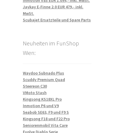
Inmotion V8S EUR 1.099,- inkl. MwSt.
Jaykay E-Finne 2.0 EUR 479,- inkl.
MwSt.
Scubajet Ersatzteile und Spare Parts
Neuheiten im FunShop
Wien:
Waydoo Subnado Plus
Scuddy Premium Quad
Steereon C30
VMoto Stash
Kingsong KS18XL Pro
Inmotion P6 und V9
Seabob SE63, F9 und F9 S
Kingsong F18 und F22 Pro
Seniorenmobil Vita Care
Evolve Diablo Serie