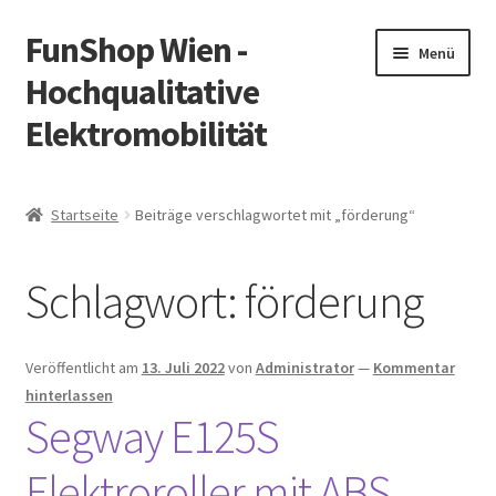
FunShop Wien -
Zur
Zum
Menü
Navigation
Inhalt
Hochqualitative
springen
springen
Elektromobilität
Unterm
Zum Onlineshop
öffnen
Startseite
Beiträge verschlagwortet mit „förderung“
Unterm
Informationen zur Rechtslage in Österreich
öffnen
Schlagwort:
förderung
Unterm
Vorsicht Internetbetrug
öffnen
Unterm
Über FunShop
Veröffentlicht am
13. Juli 2022
von
Administrator
—
Kommentar
öffnen
hinterlassen
Impressum
Segway E125S
Elektroroller mit ABS
Zum Onlineshop in der Web Version