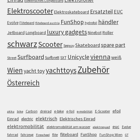
Elektroroller
Elektrisches Longboard
Elektroscooter
Ersatzteil
EUC
Elektroskateboard
FunShop
händler
Evolve
Fliteboard
hydrofoil
fliteboard austria
luxury gadgets
Jetboard
Longboard
Roller
Ninebot
schwarz
Scooter
spare part
Skateboard
Segway
vienna
Surfboard
Unicycle
weiß
Surfbrett
SXT
Street
Zubehör
Wien
yachttoys
yacht toy
Österreich
efoil
e-bike
E-Scooter
Carbon
dreirad
e-foil
akku
bike
e-mobilität
elektrisch
Einrad
Elektrisches Einrad
electric
elektromobilität
euc
elektromobilität am wasser
Evolve
elektroquad
FunShop
fliteboard
fahrrad
fahrzeug
flite
FunShop Wien
Firewheel
GT