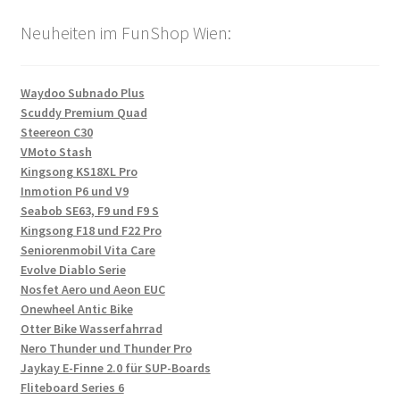
Neuheiten im FunShop Wien:
Waydoo Subnado Plus
Scuddy Premium Quad
Steereon C30
VMoto Stash
Kingsong KS18XL Pro
Inmotion P6 und V9
Seabob SE63, F9 und F9 S
Kingsong F18 und F22 Pro
Seniorenmobil Vita Care
Evolve Diablo Serie
Nosfet Aero und Aeon EUC
Onewheel Antic Bike
Otter Bike Wasserfahrrad
Nero Thunder und Thunder Pro
Jaykay E-Finne 2.0 für SUP-Boards
Fliteboard Series 6