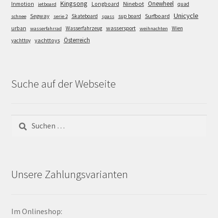
Kingsong
Onewheel
Ninebot
Inmotion
Longboard
quad
jetboard
Unicycle
Segway
Surfboard
Skateboard
sup board
schnee
serie 2
spass
wassersport
urban
Wasserfahrzeug
Wien
wasserfahrrad
weihnachten
Österreich
yachttoys
yachttoy
Suche auf der Webseite
Suchen
nach:
Unsere Zahlungsvarianten
Im Onlineshop: