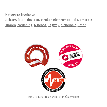
Kategorie:
Neuheiten
Schlagwörter:
abs
,
app
,
e-roller
,
elektromobilität
,
ernergie
sparen
,
förderung
,
Ninebot
,
Segway
,
sicherheit
,
urban
Bei uns kaufen sie wirklich in Österreich!