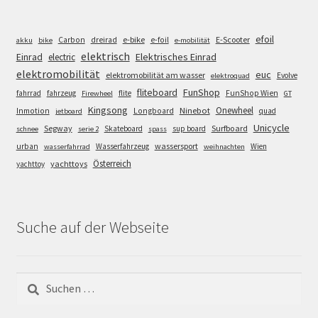
efoil
e-bike
E-Scooter
Carbon
dreirad
e-foil
akku
bike
e-mobilität
elektrisch
Einrad
Elektrisches Einrad
electric
elektromobilität
euc
elektromobilität am wasser
Evolve
elektroquad
FunShop
fliteboard
fahrrad
fahrzeug
flite
FunShop Wien
Firewheel
GT
Kingsong
Onewheel
Ninebot
Inmotion
Longboard
quad
jetboard
Unicycle
Segway
Surfboard
Skateboard
sup board
schnee
serie 2
spass
wassersport
urban
Wasserfahrzeug
Wien
wasserfahrrad
weihnachten
Österreich
yachttoys
yachttoy
Suche auf der Webseite
Suchen
nach: