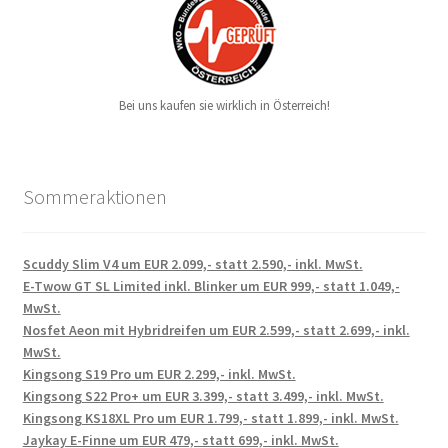
Bei uns kaufen sie wirklich in Österreich!
Sommeraktionen
Scuddy Slim V4 um EUR 2.099,- statt 2.590,- inkl. MwSt.
E-Twow GT SL Limited inkl. Blinker um EUR 999,- statt 1.049,-
MwSt.
Nosfet Aeon mit Hybridreifen um EUR 2.599,- statt 2.699,- inkl.
MwSt.
Kingsong S19 Pro um EUR 2.299,- inkl. MwSt.
Kingsong S22 Pro+ um EUR 3.399,- statt 3.499,- inkl. MwSt.
Kingsong KS18XL Pro um EUR 1.799,- statt 1.899,- inkl. MwSt.
Jaykay E-Finne um EUR 479,- statt 699,- inkl. MwSt.