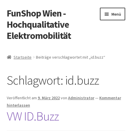
FunShop Wien -
Zur
Zum
Menü
Navigation
Inhalt
Hochqualitative
springen
springen
Elektromobilität
Unterm
Zum Onlineshop
öffnen
Startseite
Beiträge verschlagwortet mit „id.buzz“
Unterm
Informationen zur Rechtslage in Österreich
öffnen
Schlagwort:
id.buzz
Unterm
Vorsicht Internetbetrug
öffnen
Unterm
Über FunShop
Veröffentlicht am
9. März 2022
von
Administrator
—
Kommentar
öffnen
hinterlassen
Impressum
VW ID.Buzz
Zum Onlineshop in der Web Version