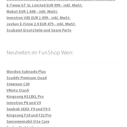
E-Twow GT SL Limited EUR 999,- inkl. MwSt.
Mobot EUR 1.649,- inkl. MwSt.
Inmotion V8S EUR 1.099,- inkl. MwSt.
Jaykay E-Finne 2.0 EUR 479,- inkl. MwSt.
Scubajet Ersatzteile und Spare Parts
Neuheiten im FunShop Wien:
Waydoo Subnado Plus
Scuddy Premium Quad
Steereon C30
VMoto Stash
Kingsong KS18XL Pro
Inmotion P6 und V9
Seabob SE63, F9 und F9 S
Kingsong F18 und F22 Pro
Seniorenmobil Vita Care