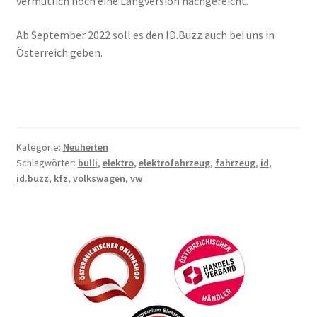
vermutlich noch eine Langversion nachgereicht.
Ab September 2022 soll es den ID.Buzz auch bei uns in
Österreich geben.
Kategorie:
Neuheiten
Schlagwörter:
bulli
,
elektro
,
elektrofahrzeug
,
fahrzeug
,
id
,
id.buzz
,
kfz
,
volkswagen
,
vw