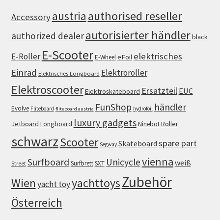
authorised reseller
austria
Accessory
autorisierter händler
authorized dealer
black
E-Scooter
elektrisches
E-Roller
eFoil
E-Wheel
Einrad
Elektroroller
Elektrisches Longboard
Elektroscooter
Ersatzteil
EUC
Elektroskateboard
FunShop
händler
Evolve
Fliteboard
hydrofoil
fliteboard austria
luxury gadgets
Jetboard
Longboard
Roller
Ninebot
schwarz
Scooter
spare part
Skateboard
Segway
vienna
Surfboard
Unicycle
weiß
Surfbrett
SXT
Street
Zubehör
Wien
yachttoys
yacht toy
Österreich