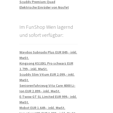
Scuddy Premium Quad
Elektrische Einräder von Nosfet
Im FunShop Wien lagernd
und sofort verfügbar:
Waydoo Subnado Plus EUR 849,- inkl.
MwSt.
Kingsong KS18XL Pro schwarz EUR
1.799,- inkl. MwSt.
Scuddy Slim V4 um EUR 2.099,- inkl.
MwSt.
Seniorenfahrzeug Vita Care 4000 Li-
Ion EUR 2.899,- inkl. MwSt.
E-Twow GT SL Limited EUR 999,- inkl.
MwSt.
Mobot EUR 1.649,- inkl. MwSt.