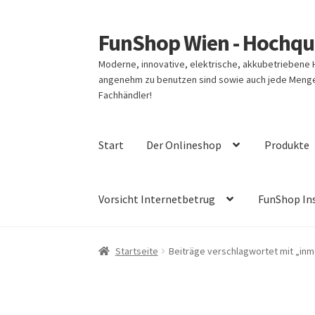
FunShop Wien - Hochqua
Zur
Zum
Navigation
Inhalt
Moderne, innovative, elektrische, akkubetriebene
springen
springen
angenehm zu benutzen sind sowie auch jede Menge 
Fachhändler!
Start
Der Onlineshop
Produkte
Vorsicht Internetbetrug
FunShop In
Startseite
Beiträge verschlagwortet mit „inm