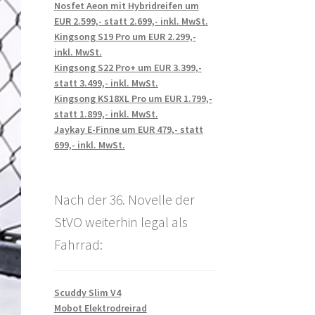
Nosfet Aeon mit Hybridreifen um
EUR 2.599,- statt 2.699,- inkl. MwSt.
Kingsong S19 Pro um EUR 2.299,-
inkl. MwSt.
Kingsong S22 Pro+ um EUR 3.399,-
statt 3.499,- inkl. MwSt.
Kingsong KS18XL Pro um EUR 1.799,-
statt 1.899,- inkl. MwSt.
Jaykay E-Finne um EUR 479,- statt
699,- inkl. MwSt.
Nach der 36. Novelle der
StVO weiterhin legal als
Fahrrad:
Scuddy Slim V4
Mobot Elektrodreirad