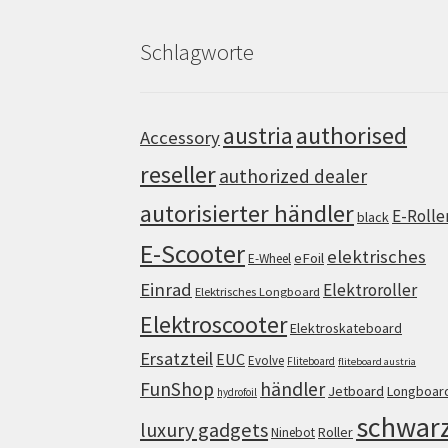
Schlagworte
authorised
austria
Accessory
reseller
authorized dealer
autorisierter händler
E-Rolle
black
E-Scooter
elektrisches
eFoil
E-Wheel
Einrad
Elektroroller
Elektrisches Longboard
Elektroscooter
Elektroskateboard
Ersatzteil
EUC
Evolve
Fliteboard
fliteboard austria
FunShop
händler
Jetboard
Longboar
hydrofoil
schwar
luxury gadgets
Roller
Ninebot