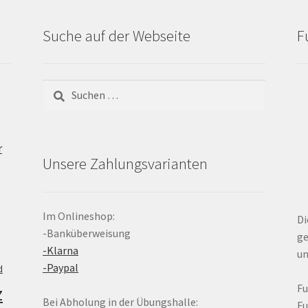
Suche auf der Webseite
F
Suchen
nach:
r
Unsere Zahlungsvarianten
Im Onlineshop:
Di
-Banküberweisung
ge
-Klarna
un
-Paypal
d
z
F
Bei Abholung in der Übungshalle:
F