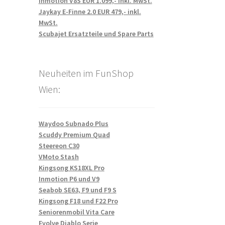
Inmotion V8S EUR 1.099,- inkl. MwSt.
Jaykay E-Finne 2.0 EUR 479,- inkl.
MwSt.
Scubajet Ersatzteile und Spare Parts
Neuheiten im FunShop
Wien:
Waydoo Subnado Plus
Scuddy Premium Quad
Steereon C30
VMoto Stash
Kingsong KS18XL Pro
Inmotion P6 und V9
Seabob SE63, F9 und F9 S
Kingsong F18 und F22 Pro
Seniorenmobil Vita Care
Evolve Diablo Serie