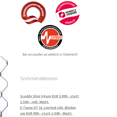
Bei uns kaufen sie wirklich in Österreich!
Sommeraktionen
Scuddy Slim V4 um EUR 2.099,- statt
2.590,- inkl. MwSt.
E-Twow GT SL Limited inkl. Blinker
um EUR 999,- statt 1.049,- MwSt.