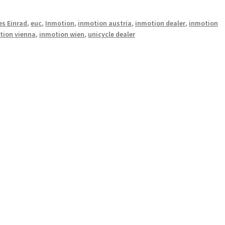
es Einrad
,
euc
,
Inmotion
,
inmotion austria
,
inmotion dealer
,
inmotion
tion vienna
,
inmotion wien
,
unicycle dealer