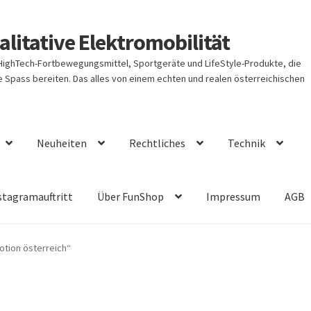
litative Elektromobilität
 HighTech-Fortbewegungsmittel, Sportgeräte und LifeStyle-Produkte, die
Spass bereiten. Das alles von einem echten und realen österreichischen
Neuheiten
Rechtliches
Technik
stagramauftritt
Über FunShop
Impressum
AGB
otion österreich“