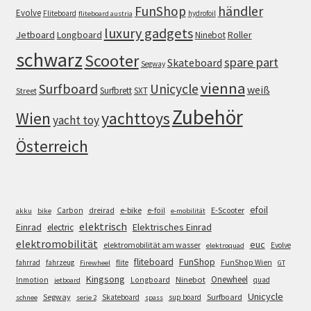
FunShop
händler
Evolve
Fliteboard
hydrofoil
fliteboard austria
luxury gadgets
Jetboard
Longboard
Roller
Ninebot
schwarz
Scooter
spare part
Skateboard
Segway
vienna
Surfboard
Unicycle
weiß
Surfbrett
SXT
Street
Zubehör
Wien
yachttoys
yacht toy
Österreich
efoil
e-bike
E-Scooter
Carbon
dreirad
e-foil
akku
bike
e-mobilität
elektrisch
Einrad
Elektrisches Einrad
electric
elektromobilität
euc
elektromobilität am wasser
Evolve
elektroquad
FunShop
fliteboard
fahrrad
fahrzeug
flite
FunShop Wien
Firewheel
GT
Kingsong
Onewheel
Ninebot
Inmotion
Longboard
quad
jetboard
Unicycle
Segway
Surfboard
Skateboard
sup board
schnee
serie 2
spass