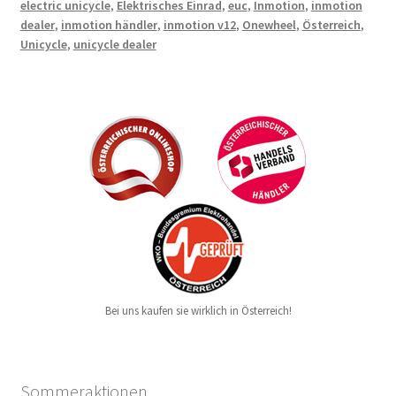
electric unicycle
,
Elektrisches Einrad
,
euc
,
Inmotion
,
inmotion
dealer
,
inmotion händler
,
inmotion v12
,
Onewheel
,
Österreich
,
Unicycle
,
unicycle dealer
Bei uns kaufen sie wirklich in Österreich!
Sommeraktionen