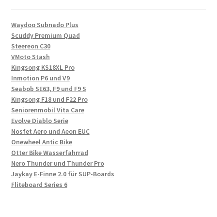
Waydoo Subnado Plus
Scuddy Premium Quad
Steereon C30
VMoto Stash
Kingsong KS18XL Pro
Inmotion P6 und V9
Seabob SE63, F9 und F9 S
Kingsong F18 und F22 Pro
Seniorenmobil Vita Care
Evolve Diablo Serie
Nosfet Aero und Aeon EUC
Onewheel Antic Bike
Otter Bike Wasserfahrrad
Nero Thunder und Thunder Pro
Jaykay E-Finne 2.0 für SUP-Boards
Fliteboard Series 6