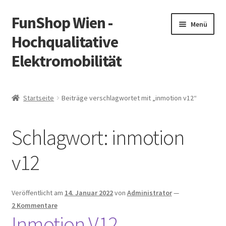
FunShop Wien -
Zur
Zum
Menü
Navigation
Inhalt
Hochqualitative
springen
springen
Elektromobilität
Unterm
Zum Onlineshop
öffnen
Startseite
Beiträge verschlagwortet mit „inmotion v12“
Unterm
Informationen zur Rechtslage in Österreich
öffnen
Schlagwort:
inmotion
Unterm
Vorsicht Internetbetrug
öffnen
v12
Unterm
Über FunShop
öffnen
Impressum
Veröffentlicht am
14. Januar 2022
von
Administrator
—
2 Kommentare
Inmotion V12
Zum Onlineshop in der Web Version