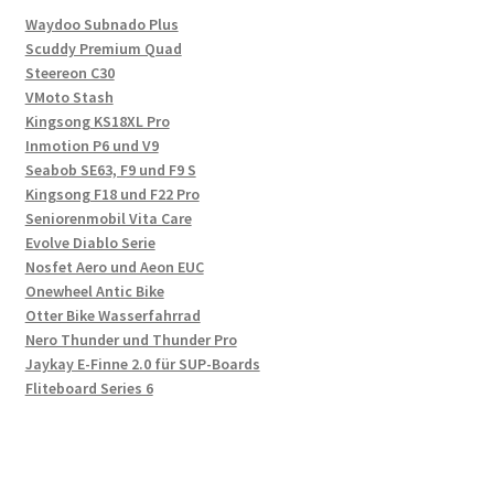
Waydoo Subnado Plus
Scuddy Premium Quad
Steereon C30
VMoto Stash
Kingsong KS18XL Pro
Inmotion P6 und V9
Seabob SE63, F9 und F9 S
Kingsong F18 und F22 Pro
Seniorenmobil Vita Care
Evolve Diablo Serie
Nosfet Aero und Aeon EUC
Onewheel Antic Bike
Otter Bike Wasserfahrrad
Nero Thunder und Thunder Pro
Jaykay E-Finne 2.0 für SUP-Boards
Fliteboard Series 6