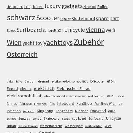
luxury gadgets
Jetboard
Longboard
Roller
Ninebot
schwarz
Scooter
spare part
Skateboard
Segway
vienna
Surfboard
Unicycle
weiß
Surfbrett
SXT
Street
Zubehör
Wien
yachttoys
yacht toy
Österreich
efoil
e-bike
E-Scooter
Carbon
dreirad
e-foil
akku
bike
e-mobilität
elektrisch
Einrad
Elektrisches Einrad
electric
elektromobilität
euc
elektromobilität am wasser
Evolve
elektroquad
FunShop
fliteboard
fahrrad
fahrzeug
flite
FunShop Wien
Firewheel
GT
Kingsong
Onewheel
Ninebot
Inmotion
Longboard
quad
jetboard
Unicycle
Segway
Surfboard
Skateboard
sup board
schnee
serie 2
spass
wassersport
urban
Wasserfahrzeug
Wien
wasserfahrrad
weihnachten