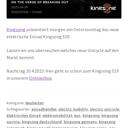
Kingsong
präsentiert morgen am Ostersonntag das neue
elektrische Einrad Kingsong S19.
Lassen wir uns überraschen welches neue Unicycle auf den
Markt kommt.
Nachtrag 10.4.2023: Hier geht es schon zum Kingsong S19
in unserem
Onlineshop
Kategorie:
Neuheiten
Schlagwörter:
einradhändler
,
electric mobility
,
electric unicycle
,
Elektrisches Einrad
,
elektromobilität
,
euc
,
Kingsong
,
kingsong
austria
,
kingsong deutschland
,
kingsong germany
,
kingsong
österreich
,
kingsong s19
,
kingsong wien
,
kinsong vienna
,
pev
,