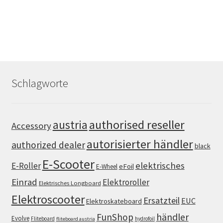
Schlagworte
authorised reseller
austria
Accessory
autorisierter händler
authorized dealer
black
E-Scooter
elektrisches
E-Roller
eFoil
E-Wheel
Einrad
Elektroroller
Elektrisches Longboard
Elektroscooter
Ersatzteil
EUC
Elektroskateboard
FunShop
händler
Evolve
Fliteboard
hydrofoil
fliteboard austria