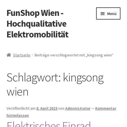
FunShop Wien -
Zur
Zum
Menü
Navigation
Inhalt
Hochqualitative
springen
springen
Elektromobilität
Unterm
Zum Onlineshop
öffnen
Startseite
Beiträge verschlagwortet mit „kingsong wien“
Unterm
Informationen zur Rechtslage in Österreich
öffnen
Schlagwort:
kingsong
Unterm
Vorsicht Internetbetrug
öffnen
wien
Unterm
Über FunShop
öffnen
Impressum
Veröffentlicht am
8. April 2023
von
Administrator
—
Kommentar
hinterlassen
Elektrisches Einrad
Zum Onlineshop in der Web Version