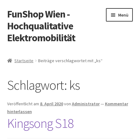
FunShop Wien -
Zur
Zum
Menü
Navigation
Inhalt
Hochqualitative
springen
springen
Elektromobilität
Unterm
Zum Onlineshop
öffnen
Startseite
Beiträge verschlagwortet mit „ks“
Unterm
Informationen zur Rechtslage in Österreich
öffnen
Schlagwort:
ks
Unterm
Vorsicht Internetbetrug
öffnen
Unterm
Über FunShop
Veröffentlicht am
8. April 2020
von
Administrator
—
Kommentar
öffnen
hinterlassen
Impressum
Kingsong S18
Zum Onlineshop in der Web Version