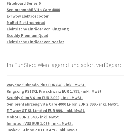
Fliteboard Series 6
Seniorenmobil Vita Care 4000
E-Twow Elektroscooter
MoBot Elektrodreirad
Elektrische Einräder von Kingsong
Scuddy Premium Quad
Elektrische Einräder von Nosfet
Im FunShop Wien lagernd und sofort verfügbar:
Waydoo Subnado Plus EUR 849,- inkl. MwSt.
Kingsong KS18XL Pro schwarz EUR 1.799,- inkl. MwSt.
Scuddy Slim V4 um EUR 2.099,- inkl. MwSt.
Seniorenfahrzeug Vita Care 4000 Li-Ion EUR 2.899,- inkl. MwSt.
E-Twow GT SL Limited EUR 999,- inkl. MwSt.
Mobot EUR 1.649,- inkl. MwSt.
Inmotion V8S EUR 1.099,- inkl. MwSt.
Jaykay E-Finne 2.0 EUR 479,- inkl. MwSt.