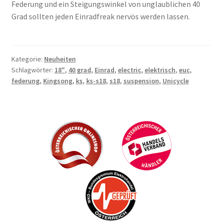
Federung und ein Steigungswinkel von unglaublichen 40
Grad sollten jeden Einradfreak nervös werden lassen.
Kategorie:
Neuheiten
Schlagwörter:
18"
,
40 grad
,
Einrad
,
electric
,
elektrisch
,
euc
,
federung
,
Kingsong
,
ks
,
ks-s18
,
s18
,
suspension
,
Unicycle