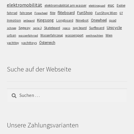
elektromobilität
euc
elektromobilität am wasser
Evolve
elektroquad
FunShop
fliteboard
fahrrad
fahrzeug
flite
FunShop Wien
Firewheel
GT
Kingsong
Onewheel
Ninebot
Inmotion
Longboard
quad
jetboard
Unicycle
Segway
Surfboard
Skateboard
sup board
schnee
serie 2
spass
wassersport
urban
Wasserfahrzeug
Wien
wasserfahrrad
weihnachten
Österreich
yachttoys
yachttoy
Suche auf der Webseite
Suchen
nach:
Unsere Zahlungsvarianten