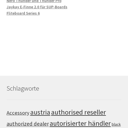
Nero Thunder und Thunder Pro
Jaykay E-Finne 2.0 für SUP-Boards
Fliteboard Series 6
Schlagworte
authorised reseller
austria
Accessory
autorisierter händler
authorized dealer
black