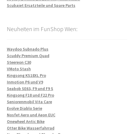
Scubajet Ersatzteile und Spare Parts
Neuheiten im FunShop Wien:
Waydoo Subnado Plus
Scuddy Premium Quad
Steereon C30
VMoto Stash
Kingsong KS18XL Pro
Inmotion P6 und V9
Seabob SE63, F9 und F9 S
Kingsong F18 und F22 Pro
Seniorenmobil Vita Care
Evolve Diablo Serie
Nosfet Aero und Aeon EUC
Onewheel Antic Bike
Otter Bike Wasserfahrrad