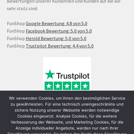
Bewertungen unserer Kundinnen und Kunden auf die wir
sehr stolz sind:
FunShop
Google Bewertung: 4,8 von 5,0
FunShop
Facebook Bewertung: 5,0 von 5,0
FunShop
Herold Bewertung: 5,0 von 5,0
FunShop
Trustpilot Bewertung: 4,4 von 5,0
Wir verwenden Cookies, um ihnen den bestmöglichen Service
zu gewährleisten. Für eine technisch uneingeschränkte und
sichere Nutzung unserer Webseite werden notwendige
Cookies eingesetzt. Analyse Cookies, für die weitere
Verbesserung der Webseite, und Marketing Cookies, für die
Anzeige individueller Angebote, werden nur nach Ihrer
Einwilligung verwendet. Sie haben das Recht diese Einwilligung