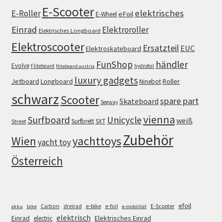
E-Scooter
elektrisches
E-Roller
eFoil
E-Wheel
Einrad
Elektroroller
Elektrisches Longboard
Elektroscooter
Ersatzteil
EUC
Elektroskateboard
FunShop
händler
Evolve
Fliteboard
hydrofoil
fliteboard austria
luxury gadgets
Jetboard
Longboard
Roller
Ninebot
schwarz
Scooter
spare part
Skateboard
Segway
vienna
Surfboard
Unicycle
weiß
Surfbrett
SXT
Street
Zubehör
Wien
yachttoys
yacht toy
Österreich
efoil
e-bike
E-Scooter
Carbon
dreirad
e-foil
akku
bike
e-mobilität
elektrisch
Einrad
Elektrisches Einrad
electric