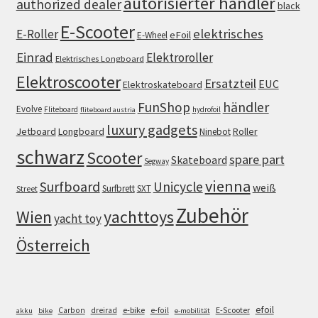
autorisierter händler
authorized dealer
black
E-Scooter
elektrisches
E-Roller
eFoil
E-Wheel
Einrad
Elektroroller
Elektrisches Longboard
Elektroscooter
Ersatzteil
EUC
Elektroskateboard
FunShop
händler
Evolve
Fliteboard
hydrofoil
fliteboard austria
luxury gadgets
Jetboard
Longboard
Roller
Ninebot
schwarz
Scooter
spare part
Skateboard
Segway
vienna
Surfboard
Unicycle
weiß
Surfbrett
SXT
Street
Zubehör
Wien
yachttoys
yacht toy
Österreich
efoil
e-bike
E-Scooter
Carbon
dreirad
e-foil
akku
bike
e-mobilität