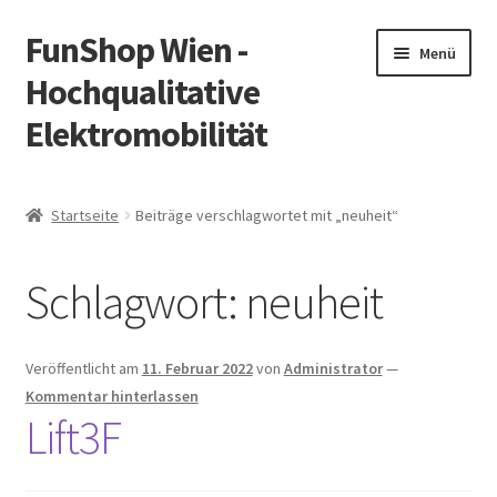
FunShop Wien -
Zur
Zum
Menü
Navigation
Inhalt
Hochqualitative
springen
springen
Elektromobilität
Unterm
Zum Onlineshop
öffnen
Startseite
Beiträge verschlagwortet mit „neuheit“
Unterm
Informationen zur Rechtslage in Österreich
öffnen
Schlagwort:
neuheit
Unterm
Vorsicht Internetbetrug
öffnen
Unterm
Über FunShop
Veröffentlicht am
11. Februar 2022
von
Administrator
—
öffnen
Kommentar hinterlassen
Impressum
Lift3F
Zum Onlineshop in der Web Version