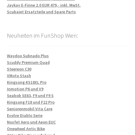
Jaykay E-Finne 2.0 EUR 479,- inkl. MwSt.
Scubajet Ersatzteile und Spare Parts
Neuheiten im FunShop Wien:
Waydoo Subnado Plus
Scuddy Premium Quad
Steereon C30
VMoto Stash
Kingsong KS18XL Pro
Inmotion P6 und V9
Seabob SE63, F9 und F9 S
Kingsong F18 und F22 Pro
Seniorenmobil Vita Care
Evolve Diablo Serie
Nosfet Aero und Aeon EUC
Onewheel Antic Bike