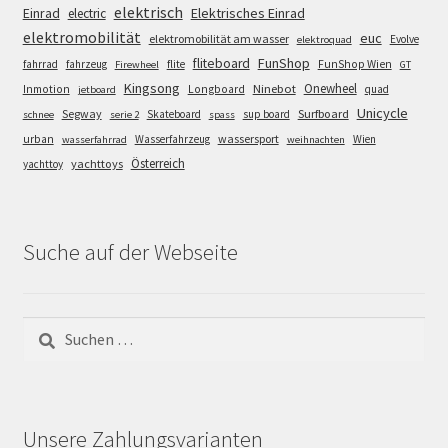
elektrisch
Einrad
Elektrisches Einrad
electric
elektromobilität
euc
elektromobilität am wasser
Evolve
elektroquad
FunShop
fliteboard
fahrrad
fahrzeug
flite
FunShop Wien
Firewheel
GT
Kingsong
Onewheel
Ninebot
Inmotion
Longboard
quad
jetboard
Unicycle
Segway
Surfboard
Skateboard
sup board
schnee
serie 2
spass
wassersport
urban
Wasserfahrzeug
Wien
wasserfahrrad
weihnachten
Österreich
yachttoys
yachttoy
Suche auf der Webseite
Suchen
nach:
Unsere Zahlungsvarianten