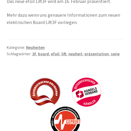
Das neue efoil Lift3F wird am 16. Februar präsentiert.
Mehr dazu wenn uns genauere Informationen zum neuen
elektrischen Board Lift3F vorliegen.
Kategorie:
Neuheiten
Schlagwörter:
3f
,
board
,
efoil
,
lift
,
neuheit
,
präsentation
,
serie