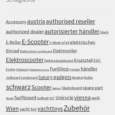
authorised reseller
austria
Accessory
autorisierter händler
authorized dealer
black
E-Scooter
elektrisches
E-Roller
eFoil
E-Wheel
Einrad
Elektroroller
Elektrisches Longboard
Elektroscooter
Ersatzteil
EUC
Elektroskateboard
FunShop
händler
Evolve
Fliteboard
hydrofoil
fliteboard austria
luxury gadgets
Jetboard
Longboard
Roller
Ninebot
schwarz
Scooter
spare part
Skateboard
Segway
vienna
Surfboard
Unicycle
weiß
Surfbrett
SXT
Street
Zubehör
Wien
yachttoys
yacht toy