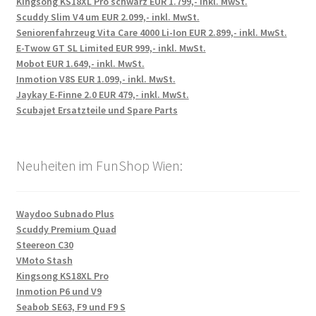
Kingsong KS18XL Pro schwarz EUR 1.799,- inkl. MwSt.
Scuddy Slim V4 um EUR 2.099,- inkl. MwSt.
Seniorenfahrzeug Vita Care 4000 Li-Ion EUR 2.899,- inkl. MwSt.
E-Twow GT SL Limited EUR 999,- inkl. MwSt.
Mobot EUR 1.649,- inkl. MwSt.
Inmotion V8S EUR 1.099,- inkl. MwSt.
Jaykay E-Finne 2.0 EUR 479,- inkl. MwSt.
Scubajet Ersatzteile und Spare Parts
Neuheiten im FunShop Wien:
Waydoo Subnado Plus
Scuddy Premium Quad
Steereon C30
VMoto Stash
Kingsong KS18XL Pro
Inmotion P6 und V9
Seabob SE63, F9 und F9 S