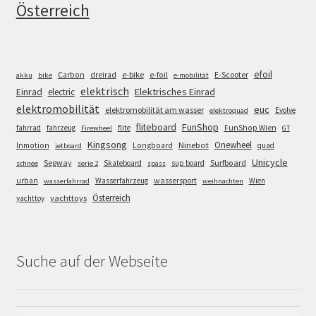
Österreich
efoil
e-bike
E-Scooter
Carbon
dreirad
e-foil
akku
bike
e-mobilität
elektrisch
Einrad
Elektrisches Einrad
electric
elektromobilität
euc
elektromobilität am wasser
Evolve
elektroquad
FunShop
fliteboard
fahrrad
fahrzeug
flite
FunShop Wien
Firewheel
GT
Kingsong
Onewheel
Ninebot
Inmotion
Longboard
quad
jetboard
Unicycle
Segway
Surfboard
Skateboard
sup board
schnee
serie 2
spass
wassersport
urban
Wasserfahrzeug
Wien
wasserfahrrad
weihnachten
Österreich
yachttoys
yachttoy
Suche auf der Webseite
Suchen