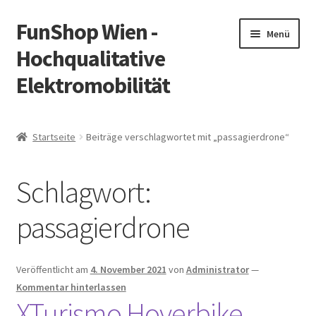
FunShop Wien -
Zur
Zum
Menü
Navigation
Inhalt
Hochqualitative
springen
springen
Elektromobilität
Unterm
Zum Onlineshop
öffnen
Startseite
Beiträge verschlagwortet mit „passagierdrone“
Unterm
Informationen zur Rechtslage in Österreich
öffnen
Schlagwort:
Unterm
Vorsicht Internetbetrug
öffnen
passagierdrone
Unterm
Über FunShop
öffnen
Impressum
Veröffentlicht am
4. November 2021
von
Administrator
—
Kommentar hinterlassen
XTurismo Hoverbike
Zum Onlineshop in der Web Version