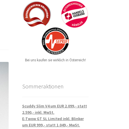
Bei uns kaufen sie wirklich in Österreich!
Sommeraktionen
Scuddy Slim V4 um EUR 2.099,- statt
2.590,- inkl. MwSt.
E-Twow GT SL Limited inkl. Blinker
um EUR 999,- statt 1.049,- MwSt.