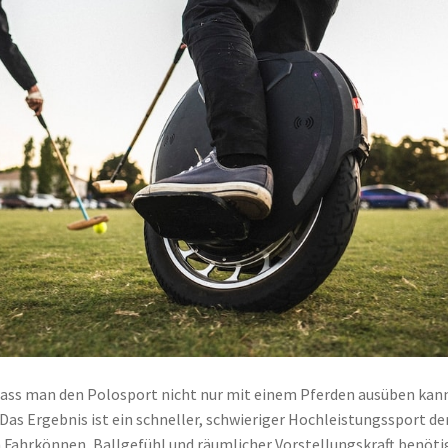
dass man den Polosport nicht nur mit einem Pferden ausüben kan
Das Ergebnis ist ein schneller, schwieriger Hochleistungssport de
 Fahrkönnen, Ballgefühl und räumlicher Vorstellungskraft benöti