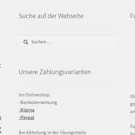
Suche auf der Webseite
F
Suchen
nach:
r
Unsere Zahlungsvarianten
Im Onlineshop:
Di
-Banküberweisung
ge
-Klarna
un
-Paypal
d
z
F
Bei Abholung in der Übungshalle:
F