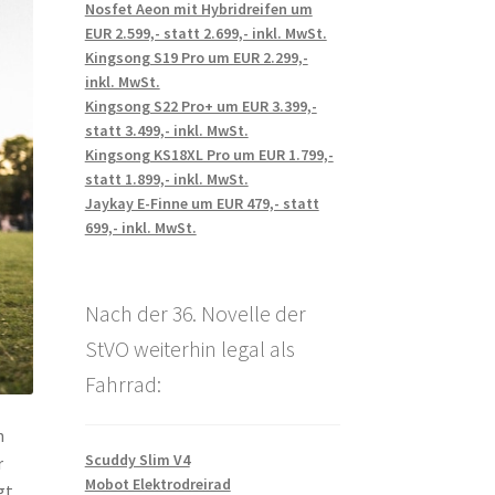
Nosfet Aeon mit Hybridreifen um
EUR 2.599,- statt 2.699,- inkl. MwSt.
Kingsong S19 Pro um EUR 2.299,-
inkl. MwSt.
Kingsong S22 Pro+ um EUR 3.399,-
statt 3.499,- inkl. MwSt.
Kingsong KS18XL Pro um EUR 1.799,-
statt 1.899,- inkl. MwSt.
Jaykay E-Finne um EUR 479,- statt
699,- inkl. MwSt.
Nach der 36. Novelle der
StVO weiterhin legal als
Fahrrad:
n
Scuddy Slim V4
r
Mobot Elektrodreirad
gt.