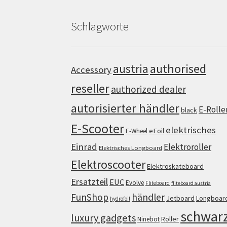
Schlagworte
authorised
austria
Accessory
reseller
authorized dealer
autorisierter händler
E-Rolle
black
E-Scooter
elektrisches
eFoil
E-Wheel
Einrad
Elektroroller
Elektrisches Longboard
Elektroscooter
Elektroskateboard
Ersatzteil
EUC
Evolve
Fliteboard
fliteboard austria
FunShop
händler
Jetboard
Longboar
hydrofoil
schwar
luxury gadgets
Roller
Ninebot