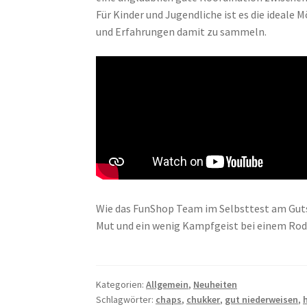
Für Kinder und Jugendliche ist es die ideal
und Erfahrungen damit zu sammeln.
Wie das FunShop Team im Selbsttest am Guts
Mut und ein wenig Kampfgeist bei einem Roda
Kategorien:
Allgemein
,
Neuheiten
Schlagwörter:
chaps
,
chukker
,
gut niederweisen
,