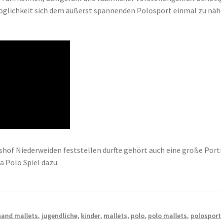
e Möglichkeit sich dem äußerst spannenden Polosport einmal zu nä
hof Niederweiden feststellen durfte gehört auch eine große Port
 Polo Spiel dazu.
hand mallets
,
jugendliche
,
kinder
,
mallets
,
polo
,
polo mallets
,
polospor