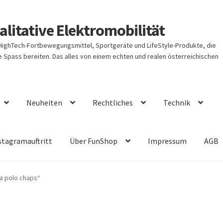
litative Elektromobilität
 HighTech-Fortbewegungsmittel, Sportgeräte und LifeStyle-Produkte, die
Spass bereiten. Das alles von einem echten und realen österreichischen
Neuheiten
Rechtliches
Technik
stagramauftritt
Über FunShop
Impressum
AGB
a polo chaps“