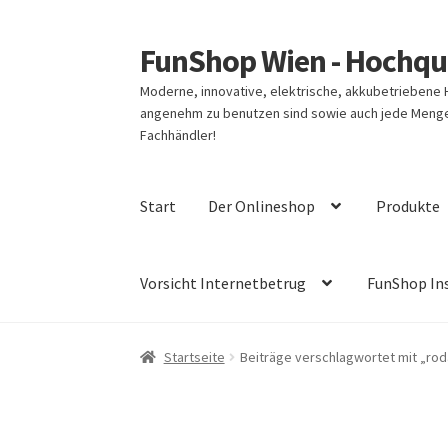
FunShop Wien - Hochqua
Zur
Zum
Navigation
Inhalt
Moderne, innovative, elektrische, akkubetriebene
springen
springen
angenehm zu benutzen sind sowie auch jede Menge 
Fachhändler!
Start
Der Onlineshop
Produkte
Vorsicht Internetbetrug
FunShop In
Startseite
Beiträge verschlagwortet mit „rod