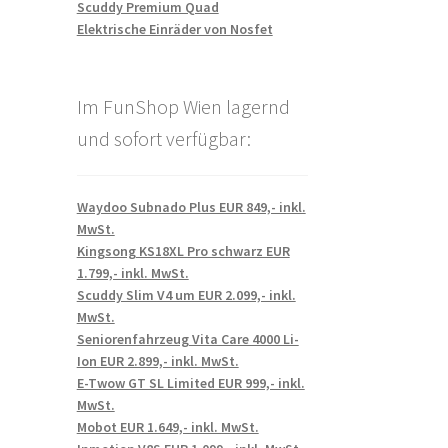
Scuddy Premium Quad
Elektrische Einräder von Nosfet
Im FunShop Wien lagernd
und sofort verfügbar:
Waydoo Subnado Plus EUR 849,- inkl.
MwSt.
Kingsong KS18XL Pro schwarz EUR
1.799,- inkl. MwSt.
Scuddy Slim V4 um EUR 2.099,- inkl.
MwSt.
Seniorenfahrzeug Vita Care 4000 Li-
Ion EUR 2.899,- inkl. MwSt.
E-Twow GT SL Limited EUR 999,- inkl.
MwSt.
Mobot EUR 1.649,- inkl. MwSt.