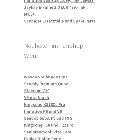
Inmotion V8S EUR 1.099,- inkl. MwSt.
Jaykay E-Finne 2.0 EUR 479,- inkl.
MwSt.
Scubajet Ersatzteile und Spare Parts
Neuheiten im FunShop
Wien:
Waydoo Subnado Plus
Scuddy Premium Quad
Steereon C30
VMoto Stash
Kingsong KS18XL Pro
Inmotion P6 und V9
Seabob SE63, F9 und F9 S
Kingsong F18 und F22 Pro
Seniorenmobil Vita Care
Evolve Diablo Serie