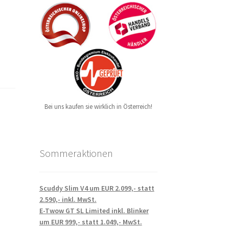
Bei uns kaufen sie wirklich in Österreich!
Sommeraktionen
Scuddy Slim V4 um EUR 2.099,- statt
2.590,- inkl. MwSt.
E-Twow GT SL Limited inkl. Blinker
um EUR 999,- statt 1.049,- MwSt.