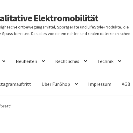
litative Elektromobilität
 HighTech-Fortbewegungsmittel, Sportgeräte und LifeStyle-Produkte, die
Spass bereiten. Das alles von einem echten und realen österreichischen
Neuheiten
Rechtliches
Technik
stagramauftritt
Über FunShop
Impressum
AGB
fbrett“