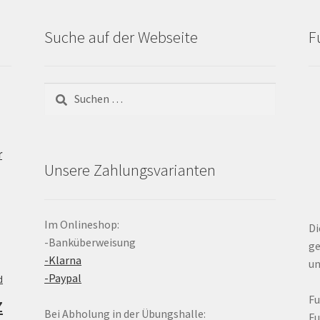
Suche auf der Webseite
F
Suchen
nach:
r
Unsere Zahlungsvarianten
Im Onlineshop:
Di
-Banküberweisung
ge
-Klarna
un
-Paypal
d
z
F
Bei Abholung in der Übungshalle:
F