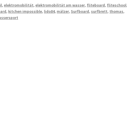
il
,
elektromobilität
,
elektromobilität am wasser
,
fliteboard
,
fliteschool
oard
,
kitchen impossible
,
lido84
,
mälzer
,
Surfboard
,
surfbrett
,
thomas
,
assersport