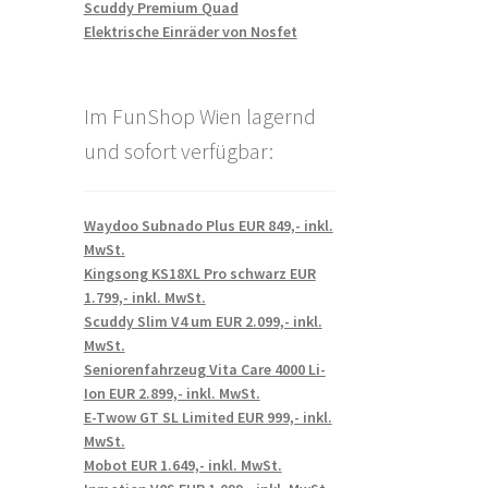
Scuddy Premium Quad
Elektrische Einräder von Nosfet
Im FunShop Wien lagernd
und sofort verfügbar:
Waydoo Subnado Plus EUR 849,- inkl.
MwSt.
Kingsong KS18XL Pro schwarz EUR
1.799,- inkl. MwSt.
Scuddy Slim V4 um EUR 2.099,- inkl.
MwSt.
Seniorenfahrzeug Vita Care 4000 Li-
Ion EUR 2.899,- inkl. MwSt.
E-Twow GT SL Limited EUR 999,- inkl.
MwSt.
Mobot EUR 1.649,- inkl. MwSt.