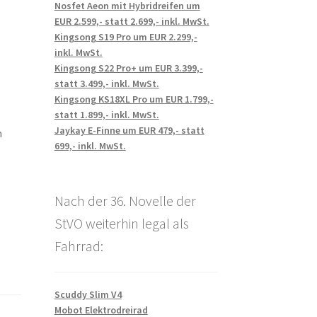
Nosfet Aeon mit Hybridreifen um
EUR 2.599,- statt 2.699,- inkl. MwSt.
Kingsong S19 Pro um EUR 2.299,-
inkl. MwSt.
Kingsong S22 Pro+ um EUR 3.399,-
statt 3.499,- inkl. MwSt.
Kingsong KS18XL Pro um EUR 1.799,-
statt 1.899,- inkl. MwSt.
Jaykay E-Finne um EUR 479,- statt
m
699,- inkl. MwSt.
Nach der 36. Novelle der
StVO weiterhin legal als
Fahrrad:
Scuddy Slim V4
Mobot Elektrodreirad