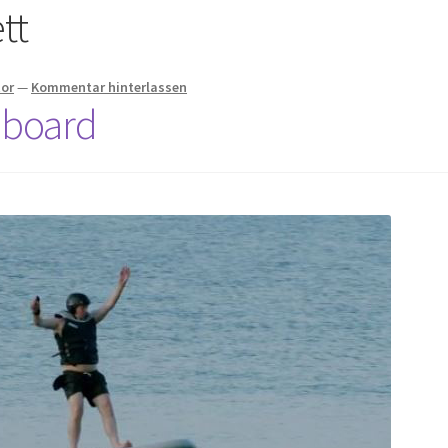
tt
tor
—
Kommentar hinterlassen
eboard