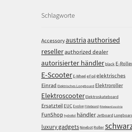
Schlagworte
authorised
austria
Accessory
reseller
authorized dealer
autorisierter händler
E-Rolle
black
E-Scooter
elektrisches
eFoil
E-Wheel
Einrad
Elektroroller
Elektrisches Longboard
Elektroscooter
Elektroskateboard
Ersatzteil
EUC
Evolve
Fliteboard
fliteboard austria
FunShop
händler
Jetboard
Longboar
hydrofoil
schwar
luxury gadgets
Roller
Ninebot