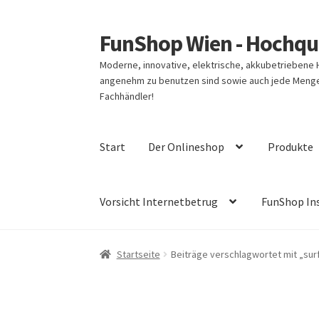
FunShop Wien - Hochqua
Zur
Zum
Navigation
Inhalt
Moderne, innovative, elektrische, akkubetriebene
springen
springen
angenehm zu benutzen sind sowie auch jede Menge 
Fachhändler!
Start
Der Onlineshop
Produkte
Vorsicht Internetbetrug
FunShop In
Startseite
Beiträge verschlagwortet mit „sur