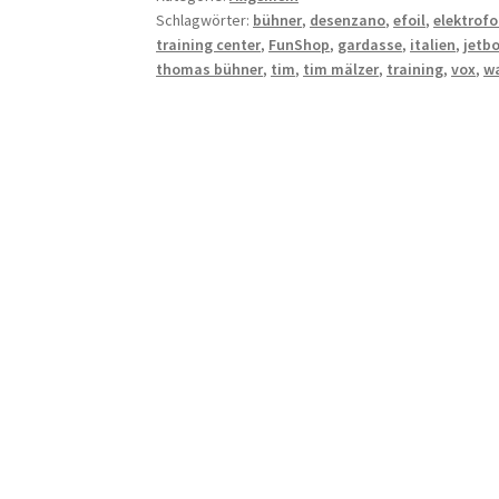
Schlagwörter:
bühner
,
desenzano
,
efoil
,
elektrofo
training center
,
FunShop
,
gardasse
,
italien
,
jetb
thomas bühner
,
tim
,
tim mälzer
,
training
,
vox
,
w