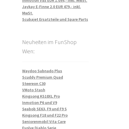
Inmotion V8S EUR 1.099,- inkl. MwSt.
Jaykay E-Finne 2.0 EUR 479,- inkl.
MwSt.
Scubajet Ersatzteile und Spare Parts
Neuheiten im FunShop
Wien:
Waydoo Subnado Plus
Scuddy Premium Quad
Steereon C30
VMoto Stash
Kingsong KS18XL Pro
Inmotion P6 und V9
Seabob SE63, F9 und F9 S
Kingsong F18 und F22 Pro
Seniorenmobil Vita Care
Evolve Diablo Serie