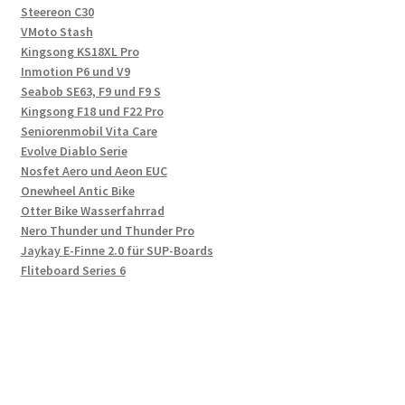
Steereon C30
VMoto Stash
Kingsong KS18XL Pro
Inmotion P6 und V9
Seabob SE63, F9 und F9 S
Kingsong F18 und F22 Pro
Seniorenmobil Vita Care
Evolve Diablo Serie
Nosfet Aero und Aeon EUC
Onewheel Antic Bike
Otter Bike Wasserfahrrad
Nero Thunder und Thunder Pro
Jaykay E-Finne 2.0 für SUP-Boards
Fliteboard Series 6