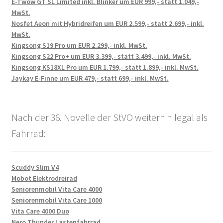
E-Twow GT SL Limited inkl. Blinker um EUR 999,- statt 1.049,-
MwSt.
Nosfet Aeon mit Hybridreifen um EUR 2.599,- statt 2.699,- inkl.
MwSt.
Kingsong S19 Pro um EUR 2.299,- inkl. MwSt.
Kingsong S22 Pro+ um EUR 3.399,- statt 3.499,- inkl. MwSt.
Kingsong KS18XL Pro um EUR 1.799,- statt 1.899,- inkl. MwSt.
Jaykay E-Finne um EUR 479,- statt 699,- inkl. MwSt.
Nach der 36. Novelle der StVO weiterhin legal als
Fahrrad:
Scuddy Slim V4
Mobot Elektrodreirad
Seniorenmobil Vita Care 4000
Seniorenmobil Vita Care 1000
Vita Care 4000 Duo
Nero Thunder Lastenfahrrad