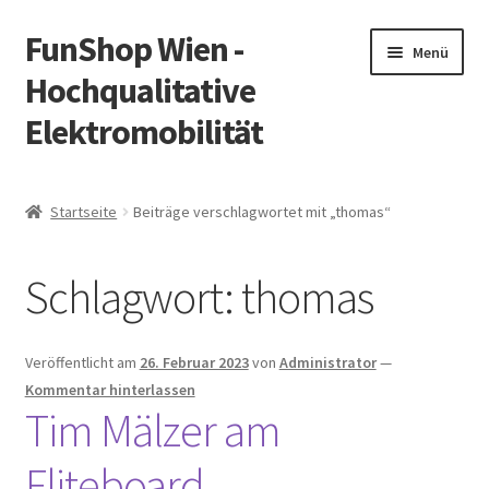
FunShop Wien -
Zur
Zum
Menü
Navigation
Inhalt
Hochqualitative
springen
springen
Elektromobilität
Unterm
Zum Onlineshop
öffnen
Startseite
Beiträge verschlagwortet mit „thomas“
Unterm
Informationen zur Rechtslage in Österreich
öffnen
Schlagwort:
thomas
Unterm
Vorsicht Internetbetrug
öffnen
Unterm
Über FunShop
Veröffentlicht am
26. Februar 2023
von
Administrator
—
öffnen
Kommentar hinterlassen
Impressum
Tim Mälzer am
Fliteboard
Zum Onlineshop in der Web Version