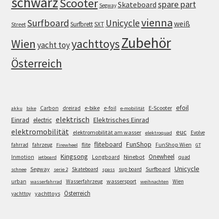
schwarz
Scooter
spare part
Skateboard
Segway
vienna
Surfboard
Unicycle
weiß
Surfbrett
SXT
Street
Zubehör
Wien
yachttoys
yacht toy
Österreich
efoil
e-bike
E-Scooter
Carbon
dreirad
e-foil
akku
bike
e-mobilität
elektrisch
Einrad
Elektrisches Einrad
electric
elektromobilität
euc
elektromobilität am wasser
Evolve
elektroquad
FunShop
fliteboard
fahrrad
fahrzeug
flite
FunShop Wien
Firewheel
GT
Kingsong
Onewheel
Ninebot
Inmotion
Longboard
quad
jetboard
Unicycle
Segway
Surfboard
Skateboard
sup board
schnee
serie 2
spass
wassersport
urban
Wasserfahrzeug
Wien
wasserfahrrad
weihnachten
Österreich
yachttoys
yachttoy