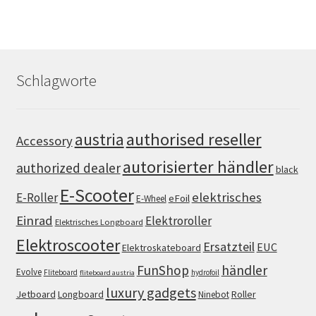
Schlagworte
authorised reseller
austria
Accessory
autorisierter händler
authorized dealer
black
E-Scooter
elektrisches
E-Roller
eFoil
E-Wheel
Einrad
Elektroroller
Elektrisches Longboard
Elektroscooter
Ersatzteil
EUC
Elektroskateboard
FunShop
händler
Evolve
Fliteboard
hydrofoil
fliteboard austria
luxury gadgets
Jetboard
Longboard
Roller
Ninebot