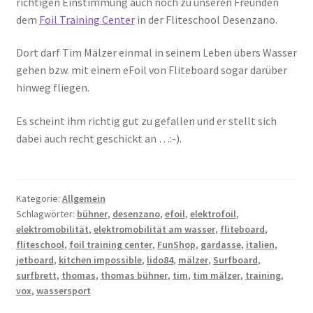
richtigen Einstimmung auch noch zu unseren Freunden
dem
Foil Training Center
in der Fliteschool Desenzano.
Dort darf Tim Mälzer einmal in seinem Leben übers Wasser
gehen bzw. mit einem eFoil von Fliteboard sogar darüber
hinweg fliegen.
Es scheint ihm richtig gut zu gefallen und er stellt sich
dabei auch recht geschickt an …:-).
Kategorie:
Allgemein
Schlagwörter:
bühner
,
desenzano
,
efoil
,
elektrofoil
,
elektromobilität
,
elektromobilität am wasser
,
fliteboard
,
fliteschool
,
foil training center
,
FunShop
,
gardasse
,
italien
,
jetboard
,
kitchen impossible
,
lido84
,
mälzer
,
Surfboard
,
surfbrett
,
thomas
,
thomas bühner
,
tim
,
tim mälzer
,
training
,
vox
,
wassersport