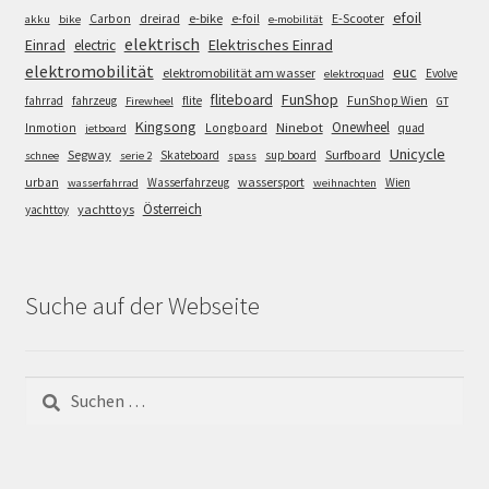
efoil
e-bike
E-Scooter
Carbon
dreirad
e-foil
akku
bike
e-mobilität
elektrisch
Einrad
Elektrisches Einrad
electric
elektromobilität
euc
elektromobilität am wasser
Evolve
elektroquad
FunShop
fliteboard
fahrrad
fahrzeug
flite
FunShop Wien
Firewheel
GT
Kingsong
Onewheel
Ninebot
Inmotion
Longboard
quad
jetboard
Unicycle
Segway
Surfboard
Skateboard
sup board
schnee
serie 2
spass
wassersport
urban
Wasserfahrzeug
Wien
wasserfahrrad
weihnachten
Österreich
yachttoys
yachttoy
Suche auf der Webseite
Suchen
nach: