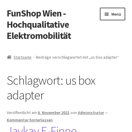
FunShop Wien -
Zur
Zum
Menü
Navigation
Inhalt
Hochqualitative
springen
springen
Elektromobilität
Unterm
Zum Onlineshop
öffnen
Startseite
Beiträge verschlagwortet mit „us box adapter“
Unterm
Informationen zur Rechtslage in Österreich
öffnen
Schlagwort:
us box
Unterm
Vorsicht Internetbetrug
öffnen
adapter
Unterm
Über FunShop
öffnen
Impressum
Veröffentlicht am
6. November 2021
von
Administrator
—
Kommentar hinterlassen
Jaykay E-Finne
Zum Onlineshop in der Web Version