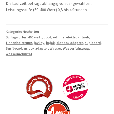
Die Laufzeit beträgt abhängig von der gewählten
Leistungsstufe (50-400 Watt) 0,5 bis 4 Stunden.
Kategorie:
Neuheiten
Schlagwörter:
400 watt
,
boot
,
e-finne
,
elektroantrieb
,
finnenhalterung
,
jaykay
,
kajak
,
slot box adapter
,
sup board
,
Surfboard
,
us box adapter
,
Wasser
,
Wasserfahrzeug
,
wassermobilität