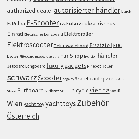
autorisierter händler
authorized dealer
black
E-Scooter
elektrisches
E-Roller
eFoil
E-Wheel
Einrad
Elektroroller
Elektrisches Longboard
Elektroscooter
Ersatzteil
EUC
Elektroskateboard
FunShop
händler
Evolve
Fliteboard
hydrofoil
fliteboard austria
luxury gadgets
Jetboard
Longboard
Roller
Ninebot
schwarz
Scooter
spare part
Skateboard
Segway
vienna
Surfboard
Unicycle
weiß
Surfbrett
SXT
Street
Zubehör
Wien
yachttoys
yacht toy
Österreich