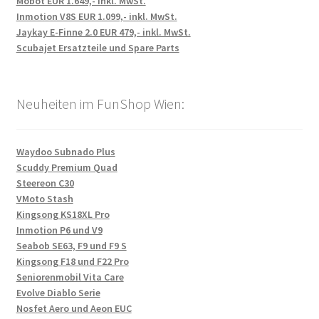
Mobot EUR 1.649,- inkl. MwSt.
Inmotion V8S EUR 1.099,- inkl. MwSt.
Jaykay E-Finne 2.0 EUR 479,- inkl. MwSt.
Scubajet Ersatzteile und Spare Parts
Neuheiten im FunShop Wien:
Waydoo Subnado Plus
Scuddy Premium Quad
Steereon C30
VMoto Stash
Kingsong KS18XL Pro
Inmotion P6 und V9
Seabob SE63, F9 und F9 S
Kingsong F18 und F22 Pro
Seniorenmobil Vita Care
Evolve Diablo Serie
Nosfet Aero und Aeon EUC