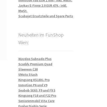
Inmotion V8S EUR 1.099,- inkl. MwSt.
Jaykay E-Finne 2.0 EUR 479,- inkl.
MwSt.
Scubajet Ersatzteile und Spare Parts
Neuheiten im FunShop
Wien:
Waydoo Subnado Plus
Scuddy Premium Quad
Steereon C30
VMoto Stash
Kingsong KS18XL Pro
Inmotion P6 und V9
Seabob SE63, F9 und F9 S
Kingsong F18 und F22 Pro
Seniorenmobil Vita Care
Evolve Diablo Serie