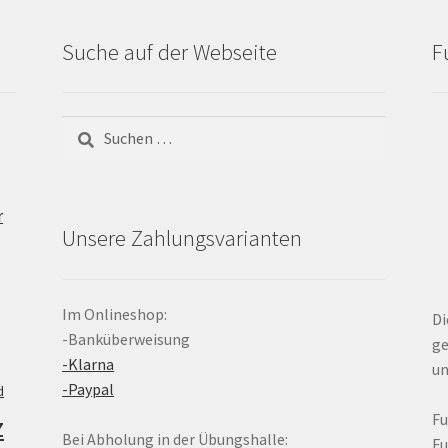
Suche auf der Webseite
F
Suchen
nach:
r
Unsere Zahlungsvarianten
Im Onlineshop:
Di
-Banküberweisung
ge
-Klarna
un
-Paypal
d
z
F
Bei Abholung in der Übungshalle:
F