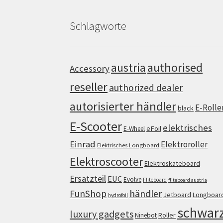
Schlagworte
authorised
austria
Accessory
reseller
authorized dealer
autorisierter händler
E-Rolle
black
E-Scooter
elektrisches
eFoil
E-Wheel
Einrad
Elektroroller
Elektrisches Longboard
Elektroscooter
Elektroskateboard
Ersatzteil
EUC
Evolve
Fliteboard
fliteboard austria
FunShop
händler
Jetboard
Longboar
hydrofoil
schwar
luxury gadgets
Roller
Ninebot