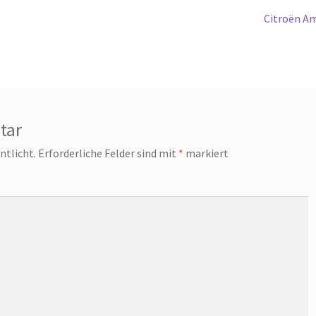
Nächster
Citroën A
Beitrag:
tar
ntlicht.
Erforderliche Felder sind mit
*
markiert