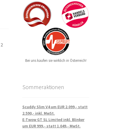
 2
Bei uns kaufen sie wirklich in Österreich!
Sommeraktionen
Scuddy Slim V4 um EUR 2.099,- statt
2.590,- inkl. MwSt.
E-Twow GT SL Limited inkl. Blinker
um EUR 999,- statt 1.049,- MwSt.