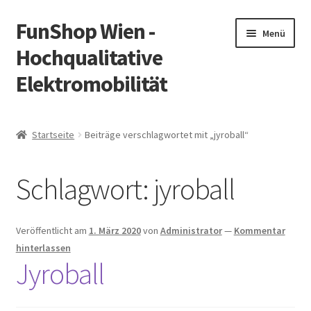
FunShop Wien -
Zur
Zum
Menü
Navigation
Inhalt
Hochqualitative
springen
springen
Elektromobilität
Unterm
Zum Onlineshop
öffnen
Startseite
Beiträge verschlagwortet mit „jyroball“
Unterm
Informationen zur Rechtslage in Österreich
öffnen
Schlagwort:
jyroball
Unterm
Vorsicht Internetbetrug
öffnen
Unterm
Über FunShop
Veröffentlicht am
1. März 2020
von
Administrator
—
Kommentar
öffnen
hinterlassen
Impressum
Jyroball
Zum Onlineshop in der Web Version