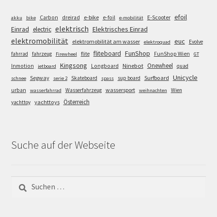
efoil
e-bike
E-Scooter
Carbon
dreirad
e-foil
akku
bike
e-mobilität
elektrisch
Einrad
Elektrisches Einrad
electric
elektromobilität
euc
elektromobilität am wasser
Evolve
elektroquad
FunShop
fliteboard
fahrrad
fahrzeug
flite
FunShop Wien
Firewheel
GT
Kingsong
Onewheel
Ninebot
Inmotion
Longboard
quad
jetboard
Unicycle
Segway
Surfboard
Skateboard
sup board
schnee
serie 2
spass
wassersport
urban
Wasserfahrzeug
Wien
wasserfahrrad
weihnachten
Österreich
yachttoys
yachttoy
Suche auf der Webseite
Suchen
nach: