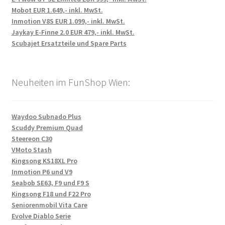
Mobot EUR 1.649,- inkl. MwSt.
Inmotion V8S EUR 1.099,- inkl. MwSt.
Jaykay E-Finne 2.0 EUR 479,- inkl. MwSt.
Scubajet Ersatzteile und Spare Parts
Neuheiten im FunShop Wien:
Waydoo Subnado Plus
Scuddy Premium Quad
Steereon C30
VMoto Stash
Kingsong KS18XL Pro
Inmotion P6 und V9
Seabob SE63, F9 und F9 S
Kingsong F18 und F22 Pro
Seniorenmobil Vita Care
Evolve Diablo Serie