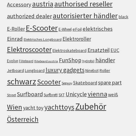
authorised reseller
austria
Accessory
autorisierter händler
authorized dealer
black
E-Scooter
elektrisches
E-Roller
eFoil
E-Wheel
Einrad
Elektroroller
Elektrisches Longboard
Elektroscooter
Ersatzteil
EUC
Elektroskateboard
FunShop
händler
Evolve
Fliteboard
hydrofoil
fliteboard austria
luxury gadgets
Jetboard
Longboard
Roller
Ninebot
schwarz
Scooter
spare part
Skateboard
Segway
vienna
Surfboard
Unicycle
weiß
Surfbrett
SXT
Street
Zubehör
Wien
yachttoys
yacht toy
Österreich