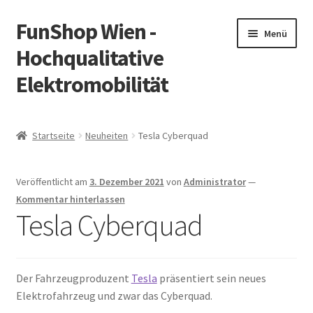
FunShop Wien -
Zur
Zum
Menü
Navigation
Inhalt
Hochqualitative
springen
springen
Elektromobilität
Unterm
Zum Onlineshop
öffnen
Startseite
Neuheiten
Tesla Cyberquad
Unterm
Informationen zur Rechtslage in Österreich
öffnen
Veröffentlicht am
3. Dezember 2021
von
Administrator
—
Unterm
Vorsicht Internetbetrug
Kommentar hinterlassen
öffnen
Tesla Cyberquad
Unterm
Über FunShop
öffnen
Impressum
Der Fahrzeugproduzent
Tesla
präsentiert sein neues
Elektrofahrzeug und zwar das Cyberquad.
Zum Onlineshop in der Web Version