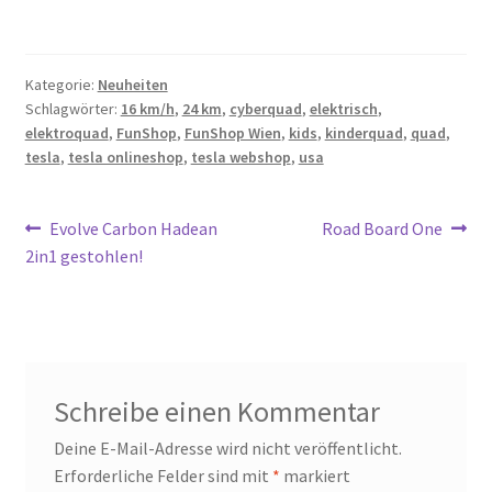
Kategorie:
Neuheiten
Schlagwörter:
16 km/h
,
24 km
,
cyberquad
,
elektrisch
,
elektroquad
,
FunShop
,
FunShop Wien
,
kids
,
kinderquad
,
quad
,
tesla
,
tesla onlineshop
,
tesla webshop
,
usa
Beitragsnavigation
Vorheriger
Nächster
Evolve Carbon Hadean
Road Board One
Beitrag:
Beitrag:
2in1 gestohlen!
Schreibe einen Kommentar
Deine E-Mail-Adresse wird nicht veröffentlicht.
Erforderliche Felder sind mit
*
markiert