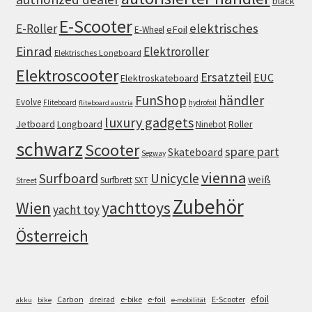
black
E-Scooter
elektrisches
E-Roller
eFoil
E-Wheel
Einrad
Elektroroller
Elektrisches Longboard
Elektroscooter
Ersatzteil
EUC
Elektroskateboard
FunShop
händler
Evolve
Fliteboard
hydrofoil
fliteboard austria
luxury gadgets
Jetboard
Longboard
Roller
Ninebot
schwarz
Scooter
spare part
Skateboard
Segway
vienna
Surfboard
Unicycle
weiß
Surfbrett
SXT
Street
Zubehör
Wien
yachttoys
yacht toy
Österreich
efoil
e-bike
E-Scooter
Carbon
dreirad
e-foil
akku
bike
e-mobilität