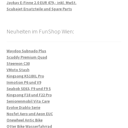
Jaykay E-Finne 2.0 EUR 479,- inkl. MwSt.
Scubajet Ersatzteile und Spare Parts
Neuheiten im FunShop Wien:
Waydoo Subnado Plus
Scuddy Premium Quad
Steereon C30
VMoto Stash
Kingsong KS18XL Pro
Inmotion P6 und V9
Seabob SE63, F9 und F9 S
Kingsong F18 und F22 Pro
Seniorenmobil Vita Care
Evolve Diablo Serie
Nosfet Aero und Aeon EUC
Onewheel Antic Bike
Otter Bike Wasserfahrrad