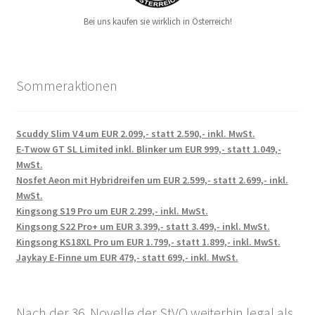
Bei uns kaufen sie wirklich in Österreich!
Sommeraktionen
Scuddy Slim V4 um EUR 2.099,- statt 2.590,- inkl. MwSt.
E-Twow GT SL Limited inkl. Blinker um EUR 999,- statt 1.049,-
MwSt.
Nosfet Aeon mit Hybridreifen um EUR 2.599,- statt 2.699,- inkl.
MwSt.
Kingsong S19 Pro um EUR 2.299,- inkl. MwSt.
Kingsong S22 Pro+ um EUR 3.399,- statt 3.499,- inkl. MwSt.
Kingsong KS18XL Pro um EUR 1.799,- statt 1.899,- inkl. MwSt.
Jaykay E-Finne um EUR 479,- statt 699,- inkl. MwSt.
Nach der 36. Novelle der StVO weiterhin legal als