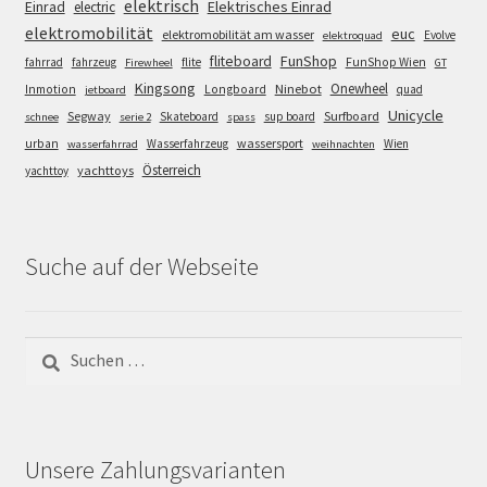
elektrisch
Einrad
Elektrisches Einrad
electric
elektromobilität
euc
elektromobilität am wasser
Evolve
elektroquad
FunShop
fliteboard
fahrrad
fahrzeug
flite
FunShop Wien
Firewheel
GT
Kingsong
Onewheel
Ninebot
Inmotion
Longboard
quad
jetboard
Unicycle
Segway
Surfboard
Skateboard
sup board
schnee
serie 2
spass
wassersport
urban
Wasserfahrzeug
Wien
wasserfahrrad
weihnachten
Österreich
yachttoys
yachttoy
Suche auf der Webseite
Suchen
nach:
Unsere Zahlungsvarianten