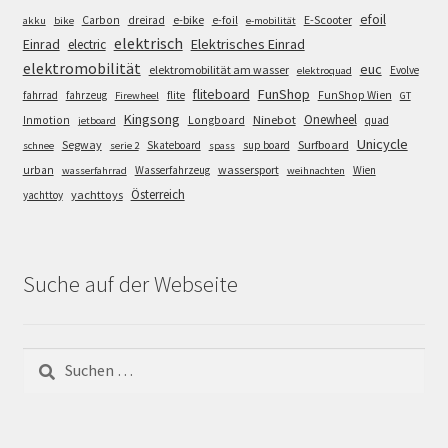
efoil
e-bike
E-Scooter
Carbon
dreirad
e-foil
akku
bike
e-mobilität
elektrisch
Einrad
Elektrisches Einrad
electric
elektromobilität
euc
elektromobilität am wasser
Evolve
elektroquad
FunShop
fliteboard
fahrrad
fahrzeug
flite
FunShop Wien
Firewheel
GT
Kingsong
Onewheel
Ninebot
Inmotion
Longboard
quad
jetboard
Unicycle
Segway
Surfboard
Skateboard
sup board
schnee
serie 2
spass
wassersport
urban
Wasserfahrzeug
Wien
wasserfahrrad
weihnachten
Österreich
yachttoys
yachttoy
Suche auf der Webseite
Suchen
nach: