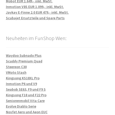
Mobot EUR 1.649,- inkl. MwSt.
Inmotion V8S EUR 1.099,- inkl. MwSt.
Jaykay E-Finne 2.0 EUR 479,- inkl. MwSt.
Scubajet Ersatzteile und Spare Parts
Neuheiten im FunShop Wien:
Waydoo Subnado Plus
Scuddy Premium Quad
Steereon C30
VMoto Stash
Kingsong KS18XL Pro
Inmotion P6 und V9
Seabob SE63, F9 und F9 S
Kingsong F18 und F22 Pro
Seniorenmobil Vita Care
Evolve Diablo Serie
Nosfet Aero und Aeon EUC