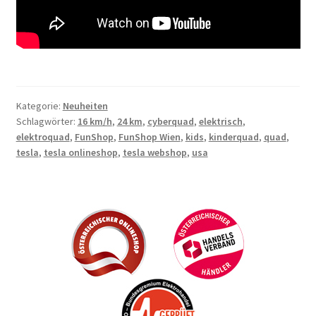
Kategorie:
Neuheiten
Schlagwörter:
16 km/h
,
24 km
,
cyberquad
,
elektrisch
,
elektroquad
,
FunShop
,
FunShop Wien
,
kids
,
kinderquad
,
quad
,
tesla
,
tesla onlineshop
,
tesla webshop
,
usa