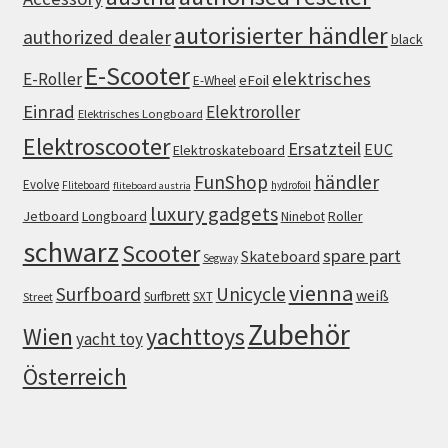
autorisierter händler
authorized dealer
black
E-Scooter
elektrisches
E-Roller
eFoil
E-Wheel
Einrad
Elektroroller
Elektrisches Longboard
Elektroscooter
Ersatzteil
EUC
Elektroskateboard
FunShop
händler
Evolve
Fliteboard
hydrofoil
fliteboard austria
luxury gadgets
Jetboard
Longboard
Roller
Ninebot
schwarz
Scooter
spare part
Skateboard
Segway
vienna
Surfboard
Unicycle
weiß
Surfbrett
SXT
Street
Zubehör
Wien
yachttoys
yacht toy
Österreich