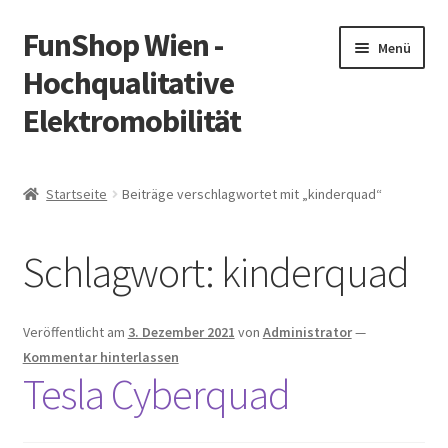
FunShop Wien -
Zur
Zum
Menü
Navigation
Inhalt
Hochqualitative
springen
springen
Elektromobilität
Unterm
Zum Onlineshop
öffnen
Startseite
Beiträge verschlagwortet mit „kinderquad“
Unterm
Informationen zur Rechtslage in Österreich
öffnen
Schlagwort:
kinderquad
Unterm
Vorsicht Internetbetrug
öffnen
Unterm
Über FunShop
Veröffentlicht am
3. Dezember 2021
von
Administrator
—
öffnen
Kommentar hinterlassen
Impressum
Tesla Cyberquad
Zum Onlineshop in der Web Version