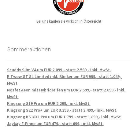
Bei uns kaufen sie wirklich in Österreich!
Sommeraktionen
Scuddy Slim V4 um EUR 2.099,- statt 2.590,- inkl. MwSt.
E-Twow GT SL Limited inkl. Blinker um EUR 999,- statt 1.049,-
MwSt.
Nosfet Aeon mit Hybridreifen um EUR 2.599,- statt 2.699,- inkl.
MwSt.
Kingsong S19 Pro um EUR 2.299,- inkl. MwSt.
Kingsong S22 Pro+ um EUR 3.399,- statt 3.499,- inkl. MwSt.
Kingsong KS18XL Pro um EUR 1.799,- statt 1.899,- inkl. MwSt.
Jaykay E-Finne um EUR 479,- statt 699,- inkl. MwSt.