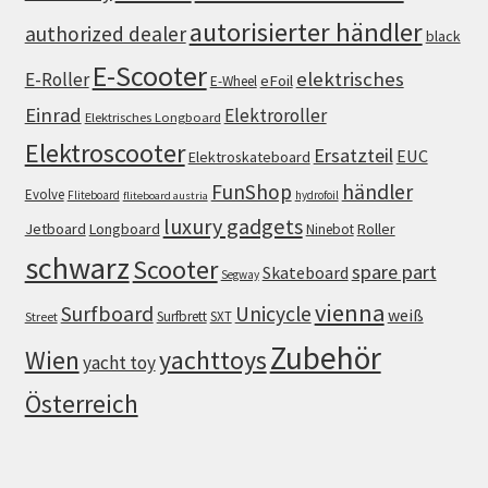
autorisierter händler
authorized dealer
black
E-Scooter
elektrisches
E-Roller
eFoil
E-Wheel
Einrad
Elektroroller
Elektrisches Longboard
Elektroscooter
Ersatzteil
EUC
Elektroskateboard
FunShop
händler
Evolve
Fliteboard
hydrofoil
fliteboard austria
luxury gadgets
Jetboard
Longboard
Roller
Ninebot
schwarz
Scooter
spare part
Skateboard
Segway
vienna
Surfboard
Unicycle
weiß
Surfbrett
SXT
Street
Zubehör
Wien
yachttoys
yacht toy
Österreich