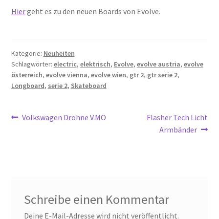
Hier
geht es zu den neuen Boards von Evolve.
Kategorie:
Neuheiten
Schlagwörter:
electric
,
elektrisch
,
Evolve
,
evolve austria
,
evolve
österreich
,
evolve vienna
,
evolve wien
,
gtr 2
,
gtr serie 2
,
Longboard
,
serie 2
,
Skateboard
Beitragsnavigation
Vorheriger
Nächster
Volkswagen Drohne V.MO
Flasher Tech Licht
Beitrag:
Beitrag:
Armbänder
Schreibe einen Kommentar
Deine E-Mail-Adresse wird nicht veröffentlicht.