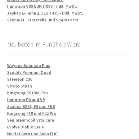
Inmotion V8S EUR 1.099,- inkl. MwSt.
Jaykay E-Finne 2.0 EUR 479,- inkl. MwSt.
Scubajet Ersatzteile und Spare Parts
Neuheiten im FunShop Wien:
Waydoo Subnado Plus
Scuddy Premium Quad
Steereon C30
VMoto Stash
Kingsong KS18XL Pro
Inmotion P6 und V9
Seabob SE63, F9 und F9 S
Kingsong F18 und F22 Pro
Seniorenmobil Vita Care
Evolve Diablo Serie
Nosfet Aero und Aeon EUC