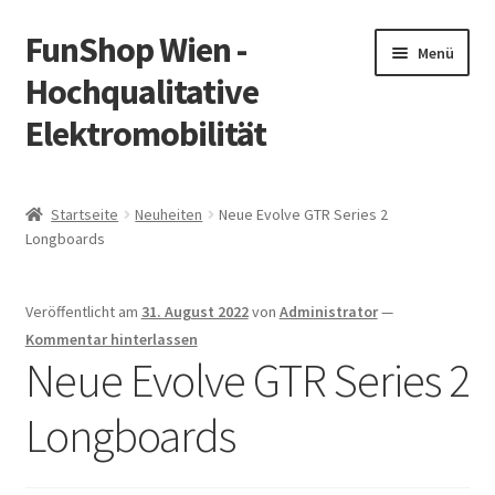
FunShop Wien -
Zur
Zum
Menü
Navigation
Inhalt
Hochqualitative
springen
springen
Elektromobilität
Unterm
Zum Onlineshop
öffnen
Startseite
Neuheiten
Neue Evolve GTR Series 2
Unterm
Longboards
Informationen zur Rechtslage in Österreich
öffnen
Unterm
Vorsicht Internetbetrug
Veröffentlicht am
31. August 2022
von
Administrator
—
öffnen
Kommentar hinterlassen
Unterm
Über FunShop
Neue Evolve GTR Series 2
öffnen
Longboards
Impressum
Zum Onlineshop in der Web Version