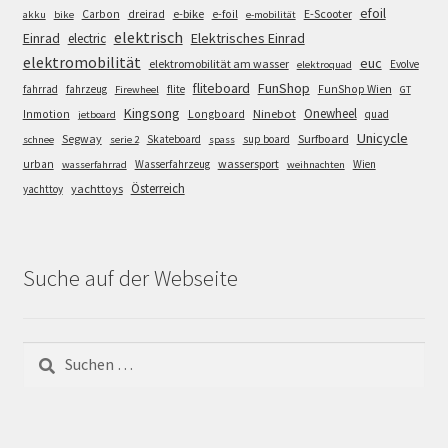
efoil
e-bike
E-Scooter
Carbon
dreirad
e-foil
akku
bike
e-mobilität
elektrisch
Einrad
Elektrisches Einrad
electric
elektromobilität
euc
elektromobilität am wasser
Evolve
elektroquad
FunShop
fliteboard
fahrrad
fahrzeug
flite
FunShop Wien
Firewheel
GT
Kingsong
Onewheel
Ninebot
Inmotion
Longboard
quad
jetboard
Unicycle
Segway
Surfboard
Skateboard
sup board
schnee
serie 2
spass
wassersport
urban
Wasserfahrzeug
Wien
wasserfahrrad
weihnachten
Österreich
yachttoys
yachttoy
Suche auf der Webseite
Suchen
nach: