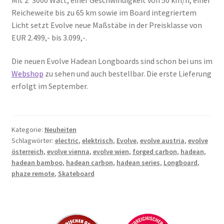
Reicheweite bis zu 65 km sowie im Board integriertem
Licht setzt Evolve neue Maßstäbe in der Preisklasse von
EUR 2.499,- bis 3.099,-.
Die neuen Evolve Hadean Longboards sind schon bei uns im
Webshop
zu sehen und auch bestellbar. Die erste Lieferung
erfolgt im September.
Kategorie:
Neuheiten
Schlagwörter:
electric
,
elektrisch
,
Evolve
,
evolve austria
,
evolve
österreich
,
evolve vienna
,
evolve wien
,
forged carbon
,
hadean
,
hadean bamboo
,
hadean carbon
,
hadean series
,
Longboard
,
phaze remote
,
Skateboard