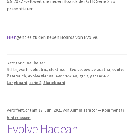
6.9.2022 weltweit die neuen Boards der GTR Serie 2 zu
präsentieren.
Hier
geht es zu den neuen Boards von Evolve.
Kategorie:
Neuheiten
Schlagwörter:
electric
,
elektrisch
,
Evolve
,
evolve austria
,
evolve
österreich
,
evolve vienna
,
evolve wien
,
gtr 2
,
gtr serie 2
,
Longboard
,
serie 2
,
Skateboard
Veröffentlicht am
17. Juni 2021
von
Administrator
—
Kommentar
hinterlassen
Evolve Hadean