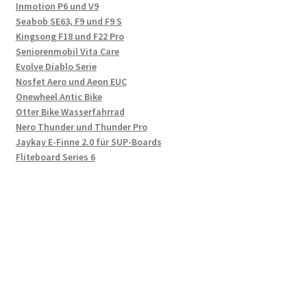
Inmotion P6 und V9
Seabob SE63, F9 und F9 S
Kingsong F18 und F22 Pro
Seniorenmobil Vita Care
Evolve Diablo Serie
Nosfet Aero und Aeon EUC
Onewheel Antic Bike
Otter Bike Wasserfahrrad
Nero Thunder und Thunder Pro
Jaykay E-Finne 2.0 für SUP-Boards
Fliteboard Series 6