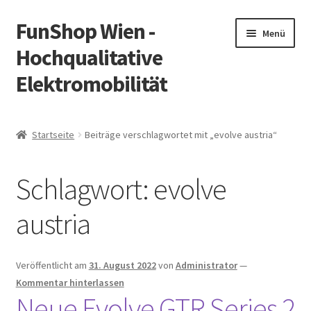
FunShop Wien -
Zur
Zum
Menü
Navigation
Inhalt
Hochqualitative
springen
springen
Elektromobilität
Unterm
Zum Onlineshop
öffnen
Startseite
Beiträge verschlagwortet mit „evolve austria“
Unterm
Informationen zur Rechtslage in Österreich
öffnen
Schlagwort:
evolve
Unterm
Vorsicht Internetbetrug
öffnen
austria
Unterm
Über FunShop
öffnen
Impressum
Veröffentlicht am
31. August 2022
von
Administrator
—
Kommentar hinterlassen
Neue Evolve GTR Series 2
Zum Onlineshop in der Web Version