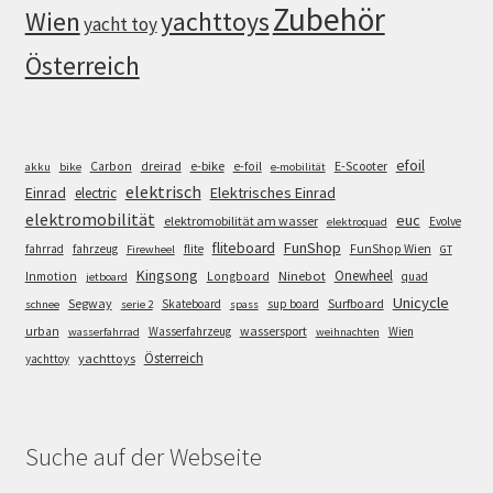
Zubehör
Wien
yachttoys
yacht toy
Österreich
efoil
e-bike
E-Scooter
Carbon
dreirad
e-foil
akku
bike
e-mobilität
elektrisch
Einrad
Elektrisches Einrad
electric
elektromobilität
euc
elektromobilität am wasser
Evolve
elektroquad
FunShop
fliteboard
fahrrad
fahrzeug
flite
FunShop Wien
Firewheel
GT
Kingsong
Onewheel
Ninebot
Inmotion
Longboard
quad
jetboard
Unicycle
Segway
Surfboard
Skateboard
sup board
schnee
serie 2
spass
wassersport
urban
Wasserfahrzeug
Wien
wasserfahrrad
weihnachten
Österreich
yachttoys
yachttoy
Suche auf der Webseite