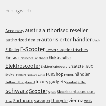
Schlagworte
authorised reseller
austria
Accessory
autorisierter händler
authorized dealer
black
E-Scooter
elektrisches
E-Roller
eFoil
E-Wheel
Einrad
Elektroroller
Elektrisches Longboard
Elektroscooter
Ersatzteil
EUC
Elektroskateboard
FunShop
händler
Evolve
Fliteboard
hydrofoil
fliteboard austria
luxury gadgets
Jetboard
Longboard
Roller
Ninebot
schwarz
Scooter
spare part
Skateboard
Segway
vienna
Surfboard
Unicycle
weiß
Surfbrett
SXT
Street