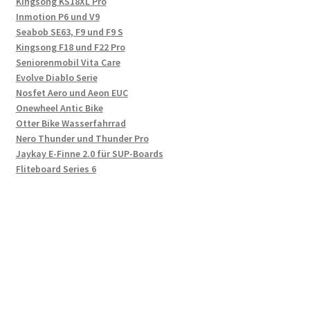
Kingsong KS18XL Pro
Inmotion P6 und V9
Seabob SE63, F9 und F9 S
Kingsong F18 und F22 Pro
Seniorenmobil Vita Care
Evolve Diablo Serie
Nosfet Aero und Aeon EUC
Onewheel Antic Bike
Otter Bike Wasserfahrrad
Nero Thunder und Thunder Pro
Jaykay E-Finne 2.0 für SUP-Boards
Fliteboard Series 6