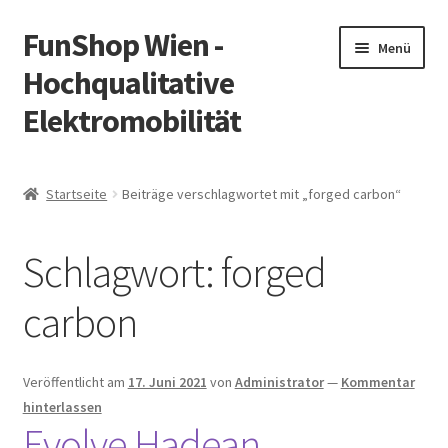
FunShop Wien -
Zur
Zum
Menü
Navigation
Inhalt
Hochqualitative
springen
springen
Elektromobilität
Unterm
Zum Onlineshop
öffnen
Startseite
Beiträge verschlagwortet mit „forged carbon“
Unterm
Informationen zur Rechtslage in Österreich
öffnen
Schlagwort:
forged
Unterm
Vorsicht Internetbetrug
öffnen
carbon
Unterm
Über FunShop
öffnen
Impressum
Veröffentlicht am
17. Juni 2021
von
Administrator
—
Kommentar
hinterlassen
Evolve Hadean
Zum Onlineshop in der Web Version