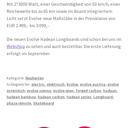
Mit 2*3000 Watt, einer Geschwindigkeit von 50 km/h, einer
Reicheweite bis zu 65 km sowie im Board integriertem
Licht setzt Evolve neue Maßstäbe in der Preisklasse von
EUR 2.499,- bis 3.099,-.
Die neuen Evolve Hadean Longboards sind schon bei uns im
Webshop
zu sehen und auch bestellbar. Die erste Lieferung
erfolgt im September.
Kategorie:
Neuheiten
Schlagwörter:
electric
,
elektrisch
,
Evolve
,
evolve austria
,
evolve
österreich
,
evolve vienna
,
evolve wien
,
forged carbon
,
hadean
,
hadean bamboo
,
hadean carbon
,
hadean series
,
Longboard
,
phaze remote
,
Skateboard