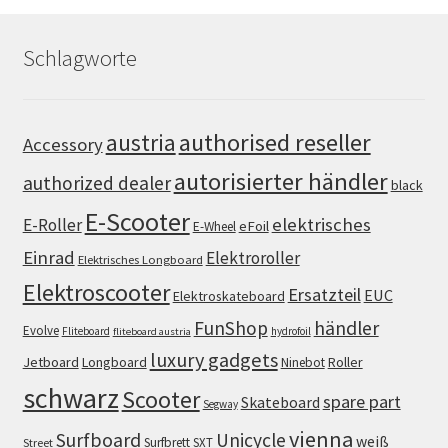
Schlagworte
authorised reseller
austria
Accessory
autorisierter händler
authorized dealer
black
E-Scooter
elektrisches
E-Roller
eFoil
E-Wheel
Einrad
Elektroroller
Elektrisches Longboard
Elektroscooter
Ersatzteil
EUC
Elektroskateboard
FunShop
händler
Evolve
Fliteboard
hydrofoil
fliteboard austria
luxury gadgets
Jetboard
Longboard
Roller
Ninebot
schwarz
Scooter
spare part
Skateboard
Segway
vienna
Surfboard
Unicycle
weiß
Surfbrett
SXT
Street