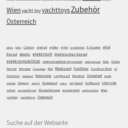
Zubehör
Wien
yachttoys
yacht toy
Österreich
efoil
e-bike
E-Scooter
Carbon
dreirad
e-foil
akku
bike
e-mobilität
elektrisch
Einrad
Elektrisches Einrad
electric
elektromobilität
euc
elektromobilität am wasser
Evolve
elektroquad
FunShop
fliteboard
fahrrad
fahrzeug
flite
FunShop Wien
Firewheel
GT
Kingsong
Onewheel
Ninebot
Inmotion
Longboard
quad
jetboard
Unicycle
Segway
Surfboard
Skateboard
sup board
schnee
serie 2
spass
wassersport
urban
Wasserfahrzeug
Wien
wasserfahrrad
weihnachten
Österreich
yachttoys
yachttoy
Suche auf der Webseite