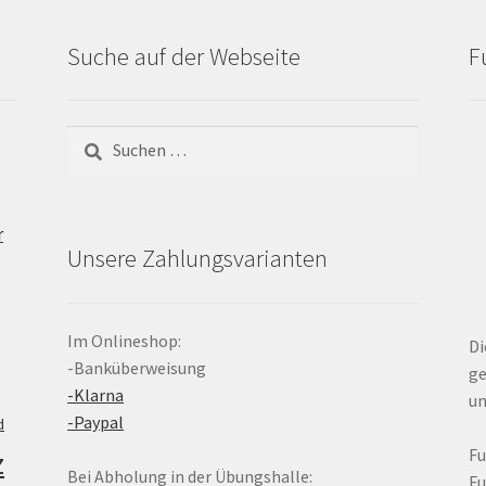
Suche auf der Webseite
F
Suchen
nach:
r
Unsere Zahlungsvarianten
Im Onlineshop:
Di
-Banküberweisung
ge
-Klarna
un
-Paypal
d
z
F
Bei Abholung in der Übungshalle:
F