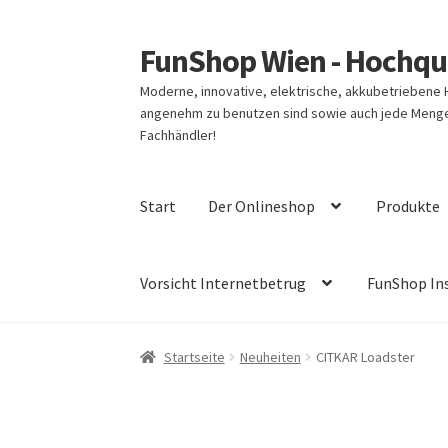
FunShop Wien - Hochqua
Zur
Zum
Navigation
Inhalt
Moderne, innovative, elektrische, akkubetriebene
springen
springen
angenehm zu benutzen sind sowie auch jede Menge 
Fachhändler!
Start
Der Onlineshop
Produkte
Vorsicht Internetbetrug
FunShop In
Startseite
Neuheiten
CITKAR Loadster