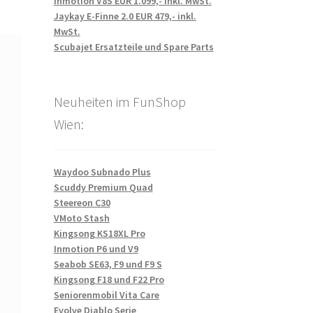
Inmotion V8S EUR 1.099,- inkl. MwSt.
Jaykay E-Finne 2.0 EUR 479,- inkl.
MwSt.
Scubajet Ersatzteile und Spare Parts
Neuheiten im FunShop
Wien:
Waydoo Subnado Plus
Scuddy Premium Quad
Steereon C30
VMoto Stash
Kingsong KS18XL Pro
Inmotion P6 und V9
Seabob SE63, F9 und F9 S
Kingsong F18 und F22 Pro
Seniorenmobil Vita Care
Evolve Diablo Serie