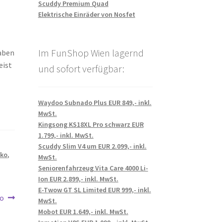
Scuddy Premium Quad
Elektrische Einräder von Nosfet
Im FunShop Wien lagernd
gaben
eist
und sofort verfügbar:
Waydoo Subnado Plus EUR 849,- inkl.
MwSt.
Kingsong KS18XL Pro schwarz EUR
1.799,- inkl. MwSt.
Scuddy Slim V4 um EUR 2.099,- inkl.
ko
,
MwSt.
Seniorenfahrzeug Vita Care 4000 Li-
Ion EUR 2.899,- inkl. MwSt.
E-Twow GT SL Limited EUR 999,- inkl.
mo
MwSt.
Mobot EUR 1.649,- inkl. MwSt.