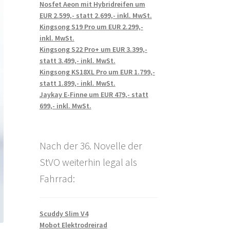
Nosfet Aeon mit Hybridreifen um
EUR 2.599,- statt 2.699,- inkl. MwSt.
Kingsong S19 Pro um EUR 2.299,-
inkl. MwSt.
Kingsong S22 Pro+ um EUR 3.399,-
statt 3.499,- inkl. MwSt.
Kingsong KS18XL Pro um EUR 1.799,-
statt 1.899,- inkl. MwSt.
Jaykay E-Finne um EUR 479,- statt
699,- inkl. MwSt.
Nach der 36. Novelle der
StVO weiterhin legal als
Fahrrad:
Scuddy Slim V4
Mobot Elektrodreirad