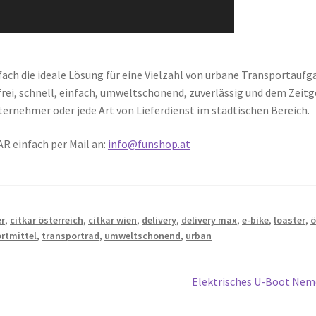
nfach die ideale Lösung für eine Vielzahl von urbane Transportauf
rei, schnell, einfach, umweltschonend, zuverlässig und dem Zeitg
ernehmer oder jede Art von Lieferdienst im städtischen Bereich.
R einfach per Mail an:
info@funshop.at
er
,
citkar österreich
,
citkar wien
,
delivery
,
delivery max
,
e-bike
,
loaster
,
ö
rtmittel
,
transportrad
,
umweltschonend
,
urban
Nächster
Elektrisches U-Boot Ne
Beitrag: