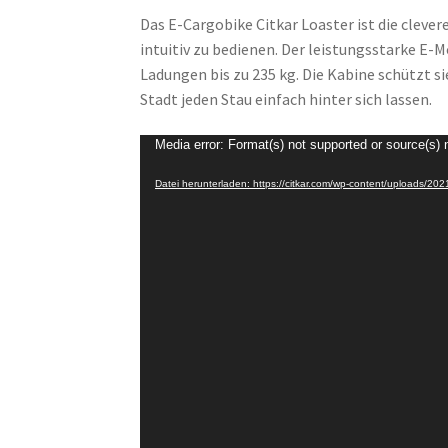
Das E-Cargobike Citkar Loaster ist die clever
intuitiv zu bedienen. Der leistungsstarke E-
Ladungen bis zu 235 kg. Die Kabine schützt s
Stadt jeden Stau einfach hinter sich lassen.
Video-
Media error: Format(s) not supported or source(s) 
Player
Datei herunterladen: https://citkar.com/wp-content/uploads/2