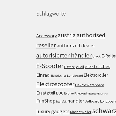
Schlagworte
authorised
austria
Accessory
reseller
authorized dealer
autorisierter händler
E-Rolle
black
E-Scooter
elektrisches
eFoil
E-Wheel
Einrad
Elektroroller
Elektrisches Longboard
Elektroscooter
Elektroskateboard
Ersatzteil
EUC
Evolve
Fliteboard
fliteboard austria
FunShop
händler
Jetboard
Longboar
hydrofoil
schwar
luxury gadgets
Roller
Ninebot