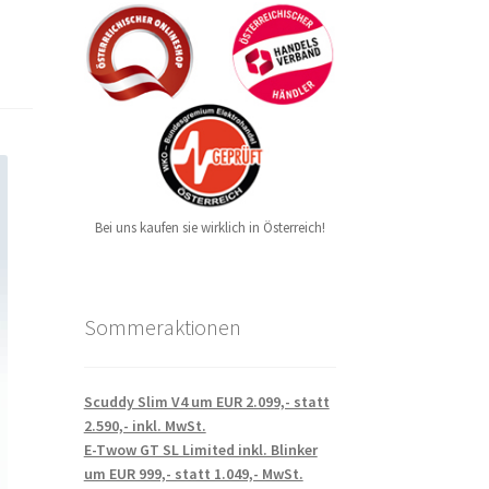
Bei uns kaufen sie wirklich in Österreich!
Sommeraktionen
Scuddy Slim V4 um EUR 2.099,- statt
2.590,- inkl. MwSt.
E-Twow GT SL Limited inkl. Blinker
um EUR 999,- statt 1.049,- MwSt.