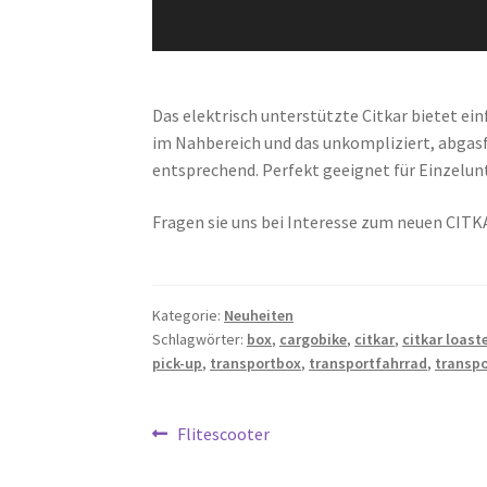
Das elektrisch unterstützte Citkar bietet ei
im Nahbereich und das unkompliziert, abgasf
entsprechend. Perfekt geeignet für Einzelunt
Fragen sie uns bei Interesse zum neuen CITKA
Kategorie:
Neuheiten
Schlagwörter:
box
,
cargobike
,
citkar
,
citkar loast
pick-up
,
transportbox
,
transportfahrrad
,
transpo
Beitragsnavigation
Vorheriger
Flitescooter
Beitrag: