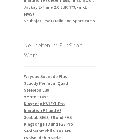
Inmotion V8S EUR 1.099,- inkl. MwSt.
Jaykay E-Finne 2.0 EUR 479,- inkl.
MwSt.
Scubajet Ersatzteile und Spare Parts
Neuheiten im FunShop
Wien:
Waydoo Subnado Plus
Scuddy Premium Quad
Steereon C30
VMoto Stash
Kingsong KS18XL Pro
Inmotion P6 und V9
Seabob SE63, F9 und F9 S
Kingsong F18 und F22 Pro
Seniorenmobil Vita Care
Evolve Diablo Serie