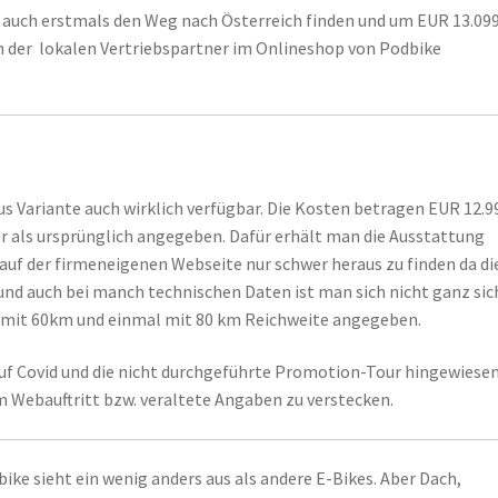
auch erstmals den Weg nach Österreich finden und um EUR 13.099
en der lokalen Vertriebspartner im Onlineshop von Podbike
lus Variante auch wirklich verfügbar. Die Kosten betragen EUR 12.9
er als ursprünglich angegeben. Dafür erhält man die Ausstattung
t auf der firmeneigenen Webseite nur schwer heraus zu finden da di
nd auch bei manch technischen Daten ist man sich nicht ganz sic
l mit 60km und einmal mit 80 km Reichweite angegeben.
uf Covid und die nicht durchgeführte Promotion-Tour hingewiese
im Webauftritt bzw. veraltete Angaben zu verstecken.
ke sieht ein wenig anders aus als andere E-Bikes. Aber Dach,