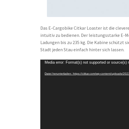
Das E-Cargobike Citkar Loaster ist die clever
intuitiv zu bedienen. Der leistungsstarke E-
Ladungen bis zu 235 kg. Die Kabine schützt s
Stadt jeden Stau einfach hinter sich lassen.
Video-
Media error: Format(s) not supported or source(s) 
Player
Datei herunterladen: https://citkar.com/wp-content/uploads/2