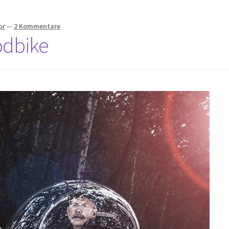
or
—
2 Kommentare
odbike