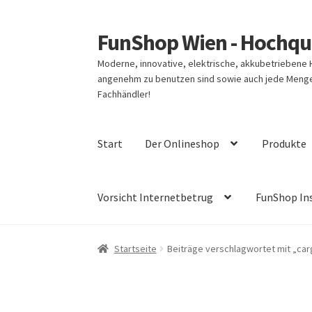
FunShop Wien - Hochqua
Zur
Zum
Navigation
Inhalt
Moderne, innovative, elektrische, akkubetriebene
springen
springen
angenehm zu benutzen sind sowie auch jede Menge 
Fachhändler!
Start
Der Onlineshop
Produkte
Vorsicht Internetbetrug
FunShop In
Startseite
Beiträge verschlagwortet mit „ca