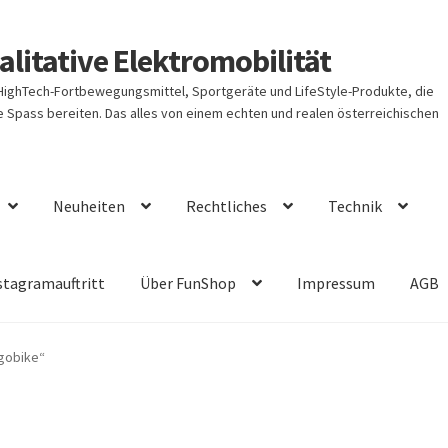
litative Elektromobilität
 HighTech-Fortbewegungsmittel, Sportgeräte und LifeStyle-Produkte, die
Spass bereiten. Das alles von einem echten und realen österreichischen
Neuheiten
Rechtliches
Technik
stagramauftritt
Über FunShop
Impressum
AGB
rgobike“