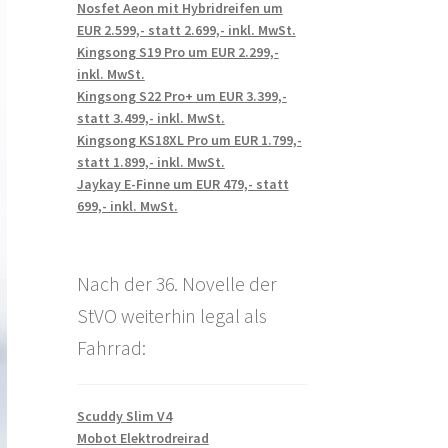
Nosfet Aeon mit Hybridreifen um
EUR 2.599,- statt 2.699,- inkl. MwSt.
Kingsong S19 Pro um EUR 2.299,-
inkl. MwSt.
Kingsong S22 Pro+ um EUR 3.399,-
statt 3.499,- inkl. MwSt.
Kingsong KS18XL Pro um EUR 1.799,-
statt 1.899,- inkl. MwSt.
Jaykay E-Finne um EUR 479,- statt
699,- inkl. MwSt.
Nach der 36. Novelle der
StVO weiterhin legal als
Fahrrad:
Scuddy Slim V4
Mobot Elektrodreirad