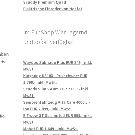
Scuddy Premium Quad
Elektrische Einräder von Nosfet
Im FunShop Wien lagernd
und sofort verfügbar:
gaben
eist
Waydoo Subnado Plus EUR 849,- inkl.
MwSt.
Kingsong KS18XL Pro schwarz EUR
1.799,- inkl. MwSt.
Scuddy Slim V4 um EUR 2.099,- inkl.
MwSt.
Seniorenfahrzeug Vita Care 4000 Li-
Ion EUR 2.899,- inkl. MwSt.
E-Twow GT SL Limited EUR 999,- inkl.
ko
,
MwSt.
Mobot EUR 1.649,- inkl. MwSt.