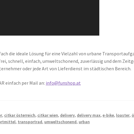
nfach die ideale Lösung für eine Vielzahl von urbane Transportauf
rei, schnell, einfach, umweltschonend, zuverlässig und dem Zeitg
ernehmer oder jede Art von Lieferdienst im städtischen Bereich.
R einfach per Mail an:
info@funshop.at
er
,
citkar österreich
,
citkar wien
,
delivery
,
delivery max
,
e-bike
,
loaster
,
ö
rtmittel
,
transportrad
,
umweltschonend
,
urban