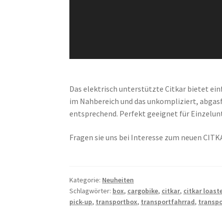
Das elektrisch unterstützte Citkar bietet ei
im Nahbereich und das unkompliziert, abgasf
entsprechend. Perfekt geeignet für Einzelunt
Fragen sie uns bei Interesse zum neuen CITKA
Kategorie:
Neuheiten
Schlagwörter:
box
,
cargobike
,
citkar
,
citkar loast
pick-up
,
transportbox
,
transportfahrrad
,
transpo