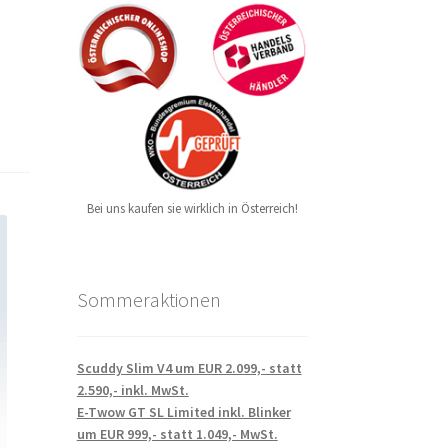
Bei uns kaufen sie wirklich in Österreich!
Sommeraktionen
Scuddy Slim V4 um EUR 2.099,- statt
2.590,- inkl. MwSt.
E-Twow GT SL Limited inkl. Blinker
um EUR 999,- statt 1.049,- MwSt.