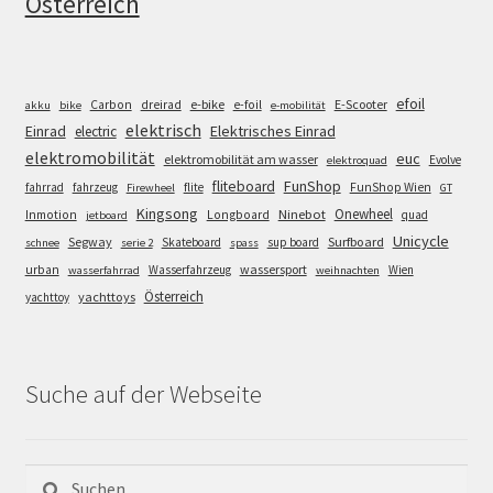
Österreich
efoil
e-bike
E-Scooter
Carbon
dreirad
e-foil
akku
bike
e-mobilität
elektrisch
Einrad
Elektrisches Einrad
electric
elektromobilität
euc
elektromobilität am wasser
Evolve
elektroquad
FunShop
fliteboard
fahrrad
fahrzeug
flite
FunShop Wien
Firewheel
GT
Kingsong
Onewheel
Ninebot
Inmotion
Longboard
quad
jetboard
Unicycle
Segway
Surfboard
Skateboard
sup board
schnee
serie 2
spass
wassersport
urban
Wasserfahrzeug
Wien
wasserfahrrad
weihnachten
Österreich
yachttoys
yachttoy
Suche auf der Webseite
Suchen