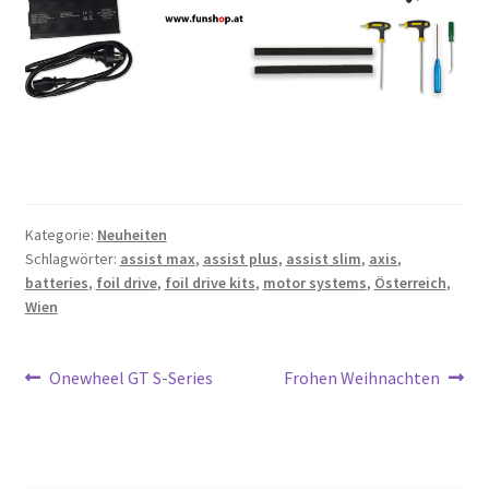
Kategorie:
Neuheiten
Schlagwörter:
assist max
,
assist plus
,
assist slim
,
axis
,
batteries
,
foil drive
,
foil drive kits
,
motor systems
,
Österreich
,
Wien
Beitragsnavigation
Vorheriger
Nächster
Onewheel GT S-Series
Frohen Weihnachten
Beitrag:
Beitrag: