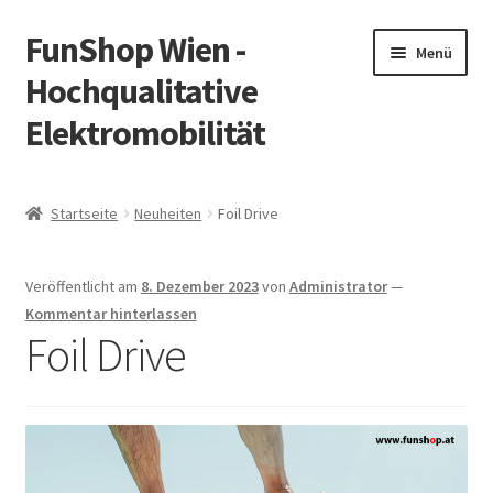
FunShop Wien -
Zur
Zum
Menü
Navigation
Inhalt
Hochqualitative
springen
springen
Elektromobilität
Unterm
Zum Onlineshop
öffnen
Startseite
Neuheiten
Foil Drive
Unterm
Informationen zur Rechtslage in Österreich
öffnen
Veröffentlicht am
8. Dezember 2023
von
Administrator
—
Unterm
Vorsicht Internetbetrug
Kommentar hinterlassen
öffnen
Foil Drive
Unterm
Über FunShop
öffnen
Impressum
Zum Onlineshop in der Web Version