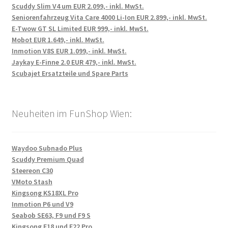
Scuddy Slim V4 um EUR 2.099,- inkl. MwSt.
Seniorenfahrzeug Vita Care 4000 Li-Ion EUR 2.899,- inkl. MwSt.
E-Twow GT SL Limited EUR 999,- inkl. MwSt.
Mobot EUR 1.649,- inkl. MwSt.
Inmotion V8S EUR 1.099,- inkl. MwSt.
Jaykay E-Finne 2.0 EUR 479,- inkl. MwSt.
Scubajet Ersatzteile und Spare Parts
Neuheiten im FunShop Wien:
Waydoo Subnado Plus
Scuddy Premium Quad
Steereon C30
VMoto Stash
Kingsong KS18XL Pro
Inmotion P6 und V9
Seabob SE63, F9 und F9 S
Kingsong F18 und F22 Pro