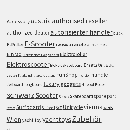
authorised reseller
austria
Accessory
autorisierter händler
authorized dealer
black
E-Scooter
elektrisches
E-Roller
eFoil
E-Wheel
Einrad
Elektroroller
Elektrisches Longboard
Elektroscooter
Ersatzteil
EUC
Elektroskateboard
FunShop
händler
Evolve
Fliteboard
hydrofoil
fliteboard austria
luxury gadgets
Jetboard
Longboard
Roller
Ninebot
schwarz
Scooter
spare part
Skateboard
Segway
vienna
Surfboard
Unicycle
weiß
Surfbrett
SXT
Street
Zubehör
Wien
yachttoys
yacht toy