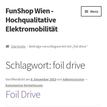
FunShop Wien -
Zur
Zum
Menü
Navigation
Inhalt
Hochqualitative
springen
springen
Elektromobilität
Unterm
Zum Onlineshop
öffnen
Startseite
Beiträge verschlagwortet mit „foil drive“
Unterm
Informationen zur Rechtslage in Österreich
öffnen
Schlagwort:
foil drive
Unterm
Vorsicht Internetbetrug
öffnen
Unterm
Über FunShop
Veröffentlicht am
8. Dezember 2023
von
Administrator
—
öffnen
Kommentar hinterlassen
Impressum
Foil Drive
Zum Onlineshop in der Web Version