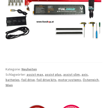
Kategorie:
Neuheiten
Schlagwörter:
assist max
,
assist plus
,
assist slim
,
axis
,
batteries
,
foil drive
,
foil drive kits
,
motor systems
,
Österreich
,
Wien