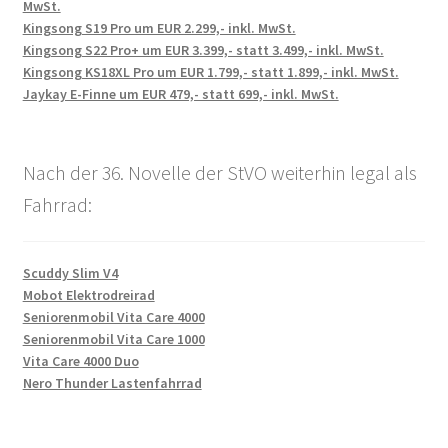
MwSt.
Kingsong S19 Pro um EUR 2.299,- inkl. MwSt.
Kingsong S22 Pro+ um EUR 3.399,- statt 3.499,- inkl. MwSt.
Kingsong KS18XL Pro um EUR 1.799,- statt 1.899,- inkl. MwSt.
Jaykay E-Finne um EUR 479,- statt 699,- inkl. MwSt.
Nach der 36. Novelle der StVO weiterhin legal als
Fahrrad:
Scuddy Slim V4
Mobot Elektrodreirad
Seniorenmobil Vita Care 4000
Seniorenmobil Vita Care 1000
Vita Care 4000 Duo
Nero Thunder Lastenfahrrad