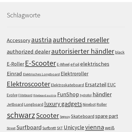
Schlagworte
authorised reseller
austria
Accessory
autorisierter händler
authorized dealer
black
E-Scooter
elektrisches
E-Roller
eFoil
E-Wheel
Einrad
Elektroroller
Elektrisches Longboard
Elektroscooter
Ersatzteil
EUC
Elektroskateboard
FunShop
händler
Evolve
Fliteboard
hydrofoil
fliteboard austria
luxury gadgets
Jetboard
Longboard
Roller
Ninebot
schwarz
Scooter
spare part
Skateboard
Segway
vienna
Surfboard
Unicycle
weiß
Surfbrett
SXT
Street