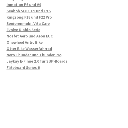
Inmotion P6 und V9
Seabob SE63, F9 und F9 S
Kingsong F18 und F22 Pro
Seniorenmobil Vita Care
Evolve Diablo Serie
Nosfet Aero und Aeon EUC
Onewheel Antic Bike
Otter Bike Wasserfahrrad
Nero Thunder und Thunder Pro
Jaykay E-Finne 2.0 für SUP-Boards
Fliteboard Series 6