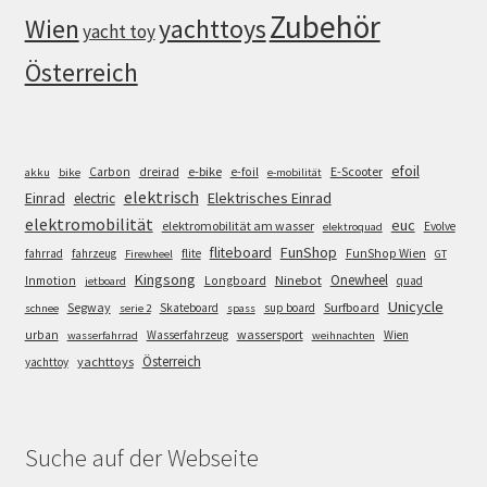
Zubehör
Wien
yachttoys
yacht toy
Österreich
efoil
e-bike
E-Scooter
Carbon
dreirad
e-foil
akku
bike
e-mobilität
elektrisch
Einrad
Elektrisches Einrad
electric
elektromobilität
euc
elektromobilität am wasser
Evolve
elektroquad
FunShop
fliteboard
fahrrad
fahrzeug
flite
FunShop Wien
Firewheel
GT
Kingsong
Onewheel
Ninebot
Inmotion
Longboard
quad
jetboard
Unicycle
Segway
Surfboard
Skateboard
sup board
schnee
serie 2
spass
wassersport
urban
Wasserfahrzeug
Wien
wasserfahrrad
weihnachten
Österreich
yachttoys
yachttoy
Suche auf der Webseite