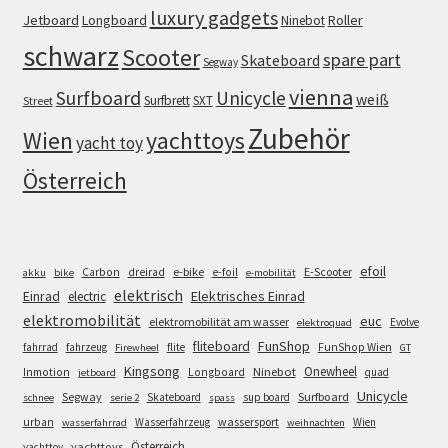
luxury gadgets
Jetboard
Longboard
Roller
Ninebot
schwarz
Scooter
spare part
Skateboard
Segway
vienna
Surfboard
Unicycle
weiß
Surfbrett
SXT
Street
Zubehör
Wien
yachttoys
yacht toy
Österreich
efoil
e-bike
E-Scooter
Carbon
dreirad
e-foil
akku
bike
e-mobilität
elektrisch
Einrad
Elektrisches Einrad
electric
elektromobilität
euc
elektromobilität am wasser
Evolve
elektroquad
FunShop
fliteboard
fahrrad
fahrzeug
flite
FunShop Wien
Firewheel
GT
Kingsong
Onewheel
Ninebot
Inmotion
Longboard
quad
jetboard
Unicycle
Segway
Surfboard
Skateboard
sup board
schnee
serie 2
spass
wassersport
urban
Wasserfahrzeug
Wien
wasserfahrrad
weihnachten
Österreich
yachttoys
yachttoy