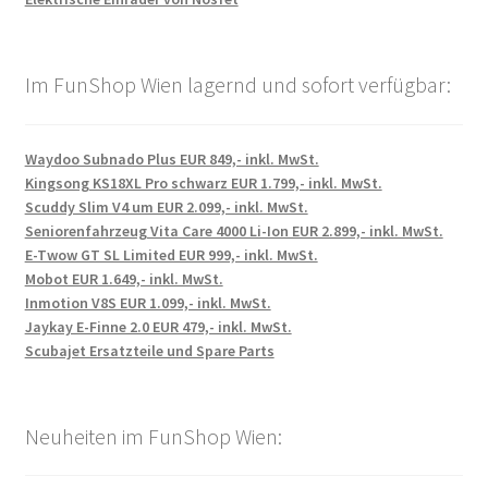
Im FunShop Wien lagernd und sofort verfügbar:
Waydoo Subnado Plus EUR 849,- inkl. MwSt.
Kingsong KS18XL Pro schwarz EUR 1.799,- inkl. MwSt.
Scuddy Slim V4 um EUR 2.099,- inkl. MwSt.
Seniorenfahrzeug Vita Care 4000 Li-Ion EUR 2.899,- inkl. MwSt.
E-Twow GT SL Limited EUR 999,- inkl. MwSt.
Mobot EUR 1.649,- inkl. MwSt.
Inmotion V8S EUR 1.099,- inkl. MwSt.
Jaykay E-Finne 2.0 EUR 479,- inkl. MwSt.
Scubajet Ersatzteile und Spare Parts
Neuheiten im FunShop Wien: