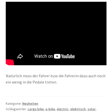
Natürlich muss der Fahrer bzw. die Fahrerin dazu auch noch
ein wenig in die Pedale treten.
Kategorie:
Neuheiten
Schlagwörter:
cargo bike
,
e-bike
,
electric
,
elektrisch
,
solar
,