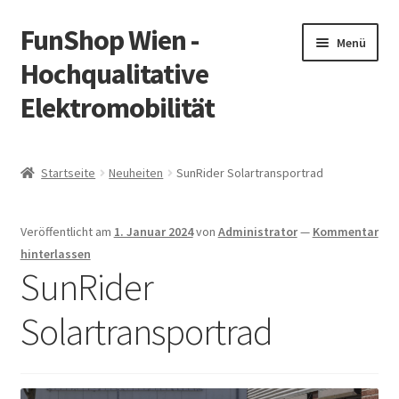
FunShop Wien -
Zur
Zum
Menü
Navigation
Inhalt
Hochqualitative
springen
springen
Elektromobilität
Unterm
Zum Onlineshop
öffnen
Startseite
Neuheiten
SunRider Solartransportrad
Unterm
Informationen zur Rechtslage in Österreich
öffnen
Veröffentlicht am
1. Januar 2024
von
Administrator
—
Kommentar
Unterm
Vorsicht Internetbetrug
hinterlassen
öffnen
SunRider
Unterm
Über FunShop
öffnen
Solartransportrad
Impressum
Zum Onlineshop in der Web Version