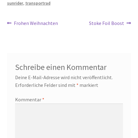
sunrider
,
transportrad
Beitragsnavigation
Vorheriger
Nächster
Frohen Weihnachten
Stoke Foil Boost
Beitrag:
Beitrag:
Schreibe einen Kommentar
Deine E-Mail-Adresse wird nicht veröffentlicht.
Erforderliche Felder sind mit
*
markiert
Kommentar
*