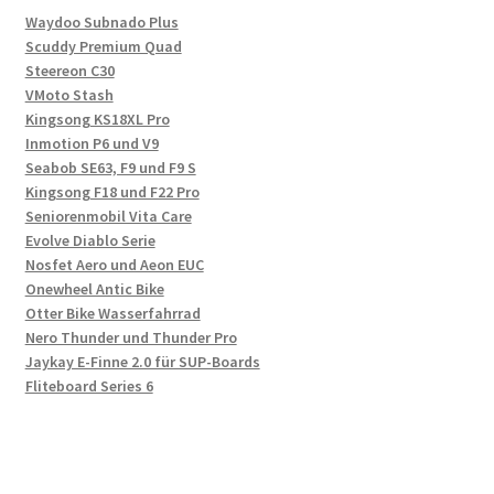
Waydoo Subnado Plus
Scuddy Premium Quad
Steereon C30
VMoto Stash
Kingsong KS18XL Pro
Inmotion P6 und V9
Seabob SE63, F9 und F9 S
Kingsong F18 und F22 Pro
Seniorenmobil Vita Care
Evolve Diablo Serie
Nosfet Aero und Aeon EUC
Onewheel Antic Bike
Otter Bike Wasserfahrrad
Nero Thunder und Thunder Pro
Jaykay E-Finne 2.0 für SUP-Boards
Fliteboard Series 6