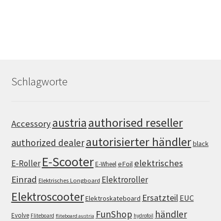
Schlagworte
authorised reseller
austria
Accessory
autorisierter händler
authorized dealer
black
E-Scooter
elektrisches
E-Roller
eFoil
E-Wheel
Einrad
Elektroroller
Elektrisches Longboard
Elektroscooter
Ersatzteil
EUC
Elektroskateboard
FunShop
händler
Evolve
Fliteboard
hydrofoil
fliteboard austria