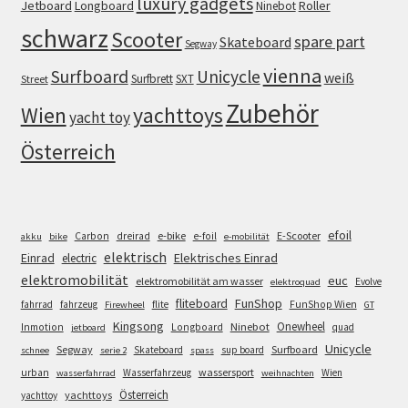
luxury gadgets
Jetboard
Longboard
Roller
Ninebot
schwarz
Scooter
spare part
Skateboard
Segway
vienna
Surfboard
Unicycle
weiß
Surfbrett
SXT
Street
Zubehör
Wien
yachttoys
yacht toy
Österreich
efoil
e-bike
E-Scooter
Carbon
dreirad
e-foil
akku
bike
e-mobilität
elektrisch
Einrad
Elektrisches Einrad
electric
elektromobilität
euc
elektromobilität am wasser
Evolve
elektroquad
FunShop
fliteboard
fahrrad
fahrzeug
flite
FunShop Wien
Firewheel
GT
Kingsong
Onewheel
Ninebot
Inmotion
Longboard
quad
jetboard
Unicycle
Segway
Surfboard
Skateboard
sup board
schnee
serie 2
spass
wassersport
urban
Wasserfahrzeug
Wien
wasserfahrrad
weihnachten
Österreich
yachttoys
yachttoy