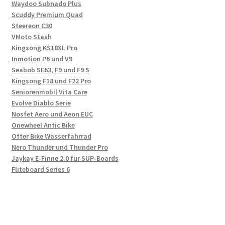
Waydoo Subnado Plus
Scuddy Premium Quad
Steereon C30
VMoto Stash
Kingsong KS18XL Pro
Inmotion P6 und V9
Seabob SE63, F9 und F9 S
Kingsong F18 und F22 Pro
Seniorenmobil Vita Care
Evolve Diablo Serie
Nosfet Aero und Aeon EUC
Onewheel Antic Bike
Otter Bike Wasserfahrrad
Nero Thunder und Thunder Pro
Jaykay E-Finne 2.0 für SUP-Boards
Fliteboard Series 6