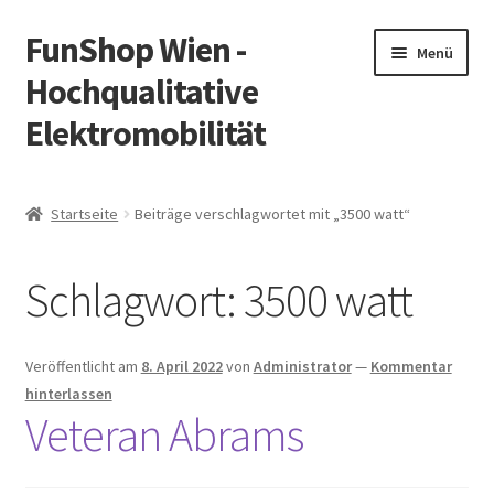
FunShop Wien -
Zur
Zum
Menü
Navigation
Inhalt
Hochqualitative
springen
springen
Elektromobilität
Unterm
Zum Onlineshop
öffnen
Startseite
Beiträge verschlagwortet mit „3500 watt“
Unterm
Informationen zur Rechtslage in Österreich
öffnen
Schlagwort:
3500 watt
Unterm
Vorsicht Internetbetrug
öffnen
Unterm
Über FunShop
Veröffentlicht am
8. April 2022
von
Administrator
—
Kommentar
öffnen
hinterlassen
Impressum
Veteran Abrams
Zum Onlineshop in der Web Version