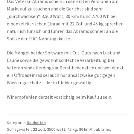
Das Veteran Abrams schein in den ersten Versionen am
Markt auf zu tauchen und die Berichte sind sehr
„durchwachsen“. 3.500 Watt, 80 km/h und 2.700 Wh bei
einem elektrischen Einrad mit 22 Zoll und 45 kg sprechen
natürlich für sich und führen das Abrams schnell an die
Spitze der EUC-Nahrungskette.
Die Mängel bei der Software mit Cut-Outs nach Lust und
Laune sowie die gewohnt schlechte Verarbeitung bei
Veteran sind allerdings äußerst bedenklich und wer denkt
ein Offroadeinrad sei auch nur ansatzweise gut gegen
Wasser geschützt, der irrt leider gewaltig.
Wir empfehlen derzeit vorsichtig beim Kauf zu sein.
Kategorie:
Neuheiten
Schlagwörter:
22 zoll
,
3500 watt
,
45 kg
,
80 km/h
,
abrams
,