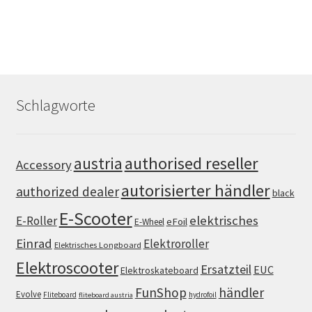
Schlagworte
authorised reseller
austria
Accessory
autorisierter händler
authorized dealer
black
E-Scooter
elektrisches
E-Roller
eFoil
E-Wheel
Einrad
Elektroroller
Elektrisches Longboard
Elektroscooter
Ersatzteil
EUC
Elektroskateboard
FunShop
händler
Evolve
Fliteboard
hydrofoil
fliteboard austria