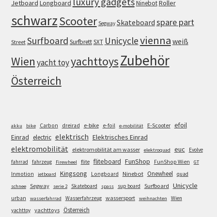
luxury gadgets
Jetboard
Longboard
Roller
Ninebot
schwarz
Scooter
spare part
Skateboard
Segway
vienna
Surfboard
Unicycle
weiß
Surfbrett
SXT
Street
Zubehör
Wien
yachttoys
yacht toy
Österreich
efoil
e-bike
E-Scooter
Carbon
dreirad
e-foil
akku
bike
e-mobilität
elektrisch
Einrad
Elektrisches Einrad
electric
elektromobilität
euc
elektromobilität am wasser
Evolve
elektroquad
FunShop
fliteboard
fahrrad
fahrzeug
flite
FunShop Wien
Firewheel
GT
Kingsong
Onewheel
Ninebot
Inmotion
Longboard
quad
jetboard
Unicycle
Segway
Surfboard
Skateboard
sup board
schnee
serie 2
spass
wassersport
urban
Wasserfahrzeug
Wien
wasserfahrrad
weihnachten
Österreich
yachttoys
yachttoy