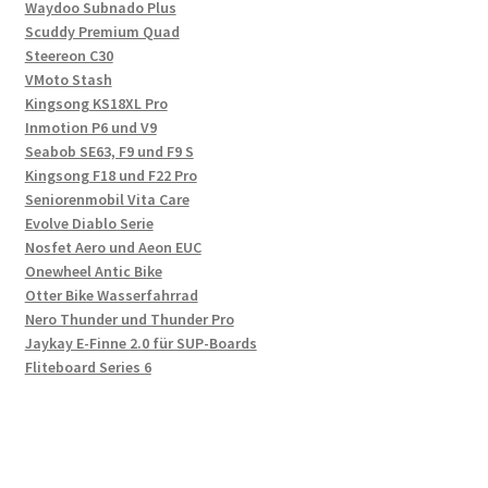
Waydoo Subnado Plus
Scuddy Premium Quad
Steereon C30
VMoto Stash
Kingsong KS18XL Pro
Inmotion P6 und V9
Seabob SE63, F9 und F9 S
Kingsong F18 und F22 Pro
Seniorenmobil Vita Care
Evolve Diablo Serie
Nosfet Aero und Aeon EUC
Onewheel Antic Bike
Otter Bike Wasserfahrrad
Nero Thunder und Thunder Pro
Jaykay E-Finne 2.0 für SUP-Boards
Fliteboard Series 6