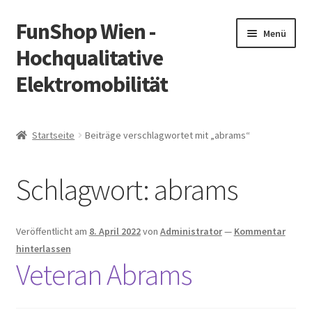
FunShop Wien -
Zur
Zum
Menü
Navigation
Inhalt
Hochqualitative
springen
springen
Elektromobilität
Unterm
Zum Onlineshop
öffnen
Startseite
Beiträge verschlagwortet mit „abrams“
Unterm
Informationen zur Rechtslage in Österreich
öffnen
Schlagwort:
abrams
Unterm
Vorsicht Internetbetrug
öffnen
Unterm
Über FunShop
Veröffentlicht am
8. April 2022
von
Administrator
—
Kommentar
öffnen
hinterlassen
Impressum
Veteran Abrams
Zum Onlineshop in der Web Version