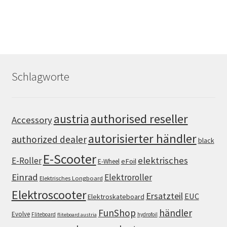
Schlagworte
authorised reseller
austria
Accessory
autorisierter händler
authorized dealer
black
E-Scooter
elektrisches
E-Roller
eFoil
E-Wheel
Einrad
Elektroroller
Elektrisches Longboard
Elektroscooter
Ersatzteil
EUC
Elektroskateboard
FunShop
händler
Evolve
Fliteboard
hydrofoil
fliteboard austria