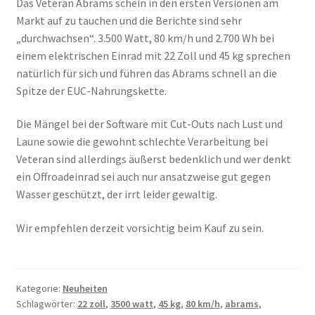
Das Veteran Abrams schein in den ersten Versionen am
Markt auf zu tauchen und die Berichte sind sehr
„durchwachsen“. 3.500 Watt, 80 km/h und 2.700 Wh bei
einem elektrischen Einrad mit 22 Zoll und 45 kg sprechen
natürlich für sich und führen das Abrams schnell an die
Spitze der EUC-Nahrungskette.
Die Mängel bei der Software mit Cut-Outs nach Lust und
Laune sowie die gewohnt schlechte Verarbeitung bei
Veteran sind allerdings äußerst bedenklich und wer denkt
ein Offroadeinrad sei auch nur ansatzweise gut gegen
Wasser geschützt, der irrt leider gewaltig.
Wir empfehlen derzeit vorsichtig beim Kauf zu sein.
Kategorie:
Neuheiten
Schlagwörter:
22 zoll
,
3500 watt
,
45 kg
,
80 km/h
,
abrams
,