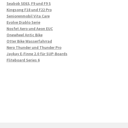
Seabob SE63, F9 und F9 S
Kingsong F18 und F22 Pro
Seniorenmobil Vita Care
Evolve Diablo Serie
Nosfet Aero und Aeon EUC
Onewheel Antic Bike
Otter Bike Wasserfahrrad
Nero Thunder und Thunder Pro
Jaykay E-Finne 2.0 für SUP-Boards
Fliteboard Series 6