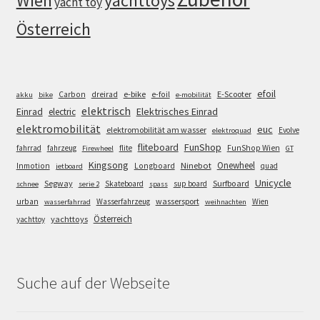
Wien
yachttoys
yacht toy
Österreich
efoil
e-bike
E-Scooter
Carbon
dreirad
e-foil
akku
bike
e-mobilität
elektrisch
Einrad
Elektrisches Einrad
electric
elektromobilität
euc
elektromobilität am wasser
Evolve
elektroquad
FunShop
fliteboard
fahrrad
fahrzeug
flite
FunShop Wien
Firewheel
GT
Kingsong
Onewheel
Ninebot
Inmotion
Longboard
quad
jetboard
Unicycle
Segway
Surfboard
Skateboard
sup board
schnee
serie 2
spass
wassersport
urban
Wasserfahrzeug
Wien
wasserfahrrad
weihnachten
Österreich
yachttoys
yachttoy
Suche auf der Webseite