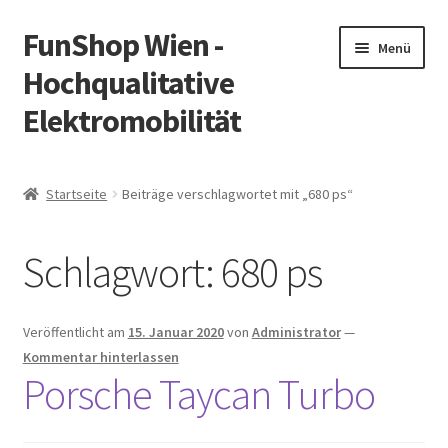
FunShop Wien -
Zur
Zum
Menü
Navigation
Inhalt
Hochqualitative
springen
springen
Elektromobilität
Unterm
Zum Onlineshop
öffnen
Startseite
Beiträge verschlagwortet mit „680 ps“
Unterm
Informationen zur Rechtslage in Österreich
öffnen
Schlagwort:
680 ps
Unterm
Vorsicht Internetbetrug
öffnen
Unterm
Über FunShop
Veröffentlicht am
15. Januar 2020
von
Administrator
—
öffnen
Kommentar hinterlassen
Impressum
Porsche Taycan Turbo
Zum Onlineshop in der Web Version