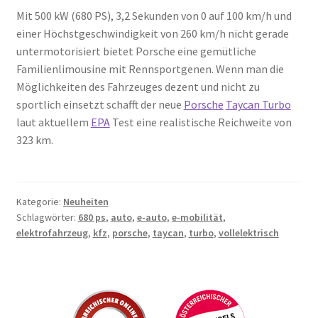
Mit 500 kW (680 PS), 3,2 Sekunden von 0 auf 100 km/h und
einer Höchstgeschwindigkeit von 260 km/h nicht gerade
untermotorisiert bietet Porsche eine gemütliche
Familienlimousine mit Rennsportgenen. Wenn man die
Möglichkeiten des Fahrzeuges dezent und nicht zu
sportlich einsetzt schafft der neue
Porsche
Taycan Turbo
laut aktuellem
EPA
Test eine realistische Reichweite von
323 km.
Kategorie:
Neuheiten
Schlagwörter:
680 ps
,
auto
,
e-auto
,
e-mobilität
,
elektrofahrzeug
,
kfz
,
porsche
,
taycan
,
turbo
,
vollelektrisch