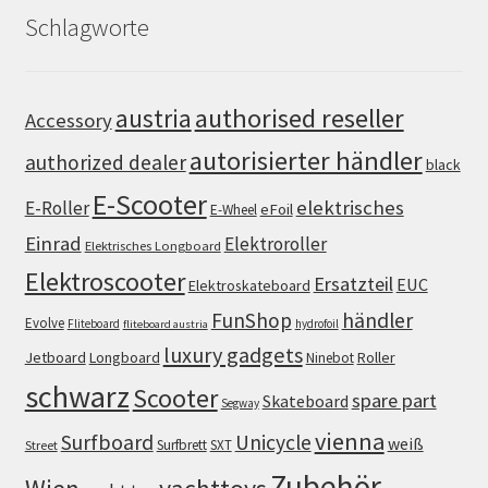
Schlagworte
authorised reseller
austria
Accessory
autorisierter händler
authorized dealer
black
E-Scooter
elektrisches
E-Roller
eFoil
E-Wheel
Einrad
Elektroroller
Elektrisches Longboard
Elektroscooter
Ersatzteil
EUC
Elektroskateboard
FunShop
händler
Evolve
Fliteboard
hydrofoil
fliteboard austria
luxury gadgets
Jetboard
Longboard
Roller
Ninebot
schwarz
Scooter
spare part
Skateboard
Segway
vienna
Surfboard
Unicycle
weiß
Surfbrett
SXT
Street
Zubehör