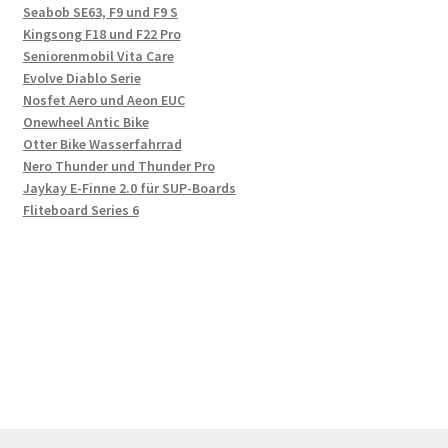
Seabob SE63, F9 und F9 S
Kingsong F18 und F22 Pro
Seniorenmobil Vita Care
Evolve Diablo Serie
Nosfet Aero und Aeon EUC
Onewheel Antic Bike
Otter Bike Wasserfahrrad
Nero Thunder und Thunder Pro
Jaykay E-Finne 2.0 für SUP-Boards
Fliteboard Series 6