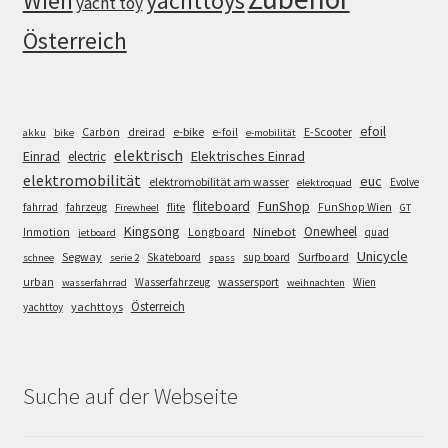
Wien
yachttoys
yacht toy
Österreich
efoil
e-bike
E-Scooter
Carbon
dreirad
e-foil
akku
bike
e-mobilität
elektrisch
Einrad
Elektrisches Einrad
electric
elektromobilität
euc
elektromobilität am wasser
Evolve
elektroquad
FunShop
fliteboard
fahrrad
fahrzeug
flite
FunShop Wien
Firewheel
GT
Kingsong
Onewheel
Ninebot
Inmotion
Longboard
quad
jetboard
Unicycle
Segway
Surfboard
Skateboard
sup board
schnee
serie 2
spass
wassersport
urban
Wasserfahrzeug
Wien
wasserfahrrad
weihnachten
Österreich
yachttoys
yachttoy
Suche auf der Webseite