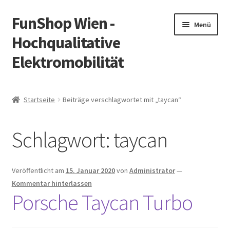
FunShop Wien -
Zur
Zum
Menü
Navigation
Inhalt
Hochqualitative
springen
springen
Elektromobilität
Unterm
Zum Onlineshop
öffnen
Startseite
Beiträge verschlagwortet mit „taycan“
Unterm
Informationen zur Rechtslage in Österreich
öffnen
Schlagwort:
taycan
Unterm
Vorsicht Internetbetrug
öffnen
Unterm
Über FunShop
Veröffentlicht am
15. Januar 2020
von
Administrator
—
öffnen
Kommentar hinterlassen
Impressum
Porsche Taycan Turbo
Zum Onlineshop in der Web Version