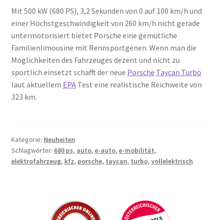
Mit 500 kW (680 PS), 3,2 Sekunden von 0 auf 100 km/h und
einer Höchstgeschwindigkeit von 260 km/h nicht gerade
untermotorisiert bietet Porsche eine gemütliche
Familienlimousine mit Rennsportgenen. Wenn man die
Möglichkeiten des Fahrzeuges dezent und nicht zu
sportlich einsetzt schafft der neue
Porsche
Taycan Turbo
laut aktuellem
EPA
Test eine realistische Reichweite von
323 km.
Kategorie:
Neuheiten
Schlagwörter:
680 ps
,
auto
,
e-auto
,
e-mobilität
,
elektrofahrzeug
,
kfz
,
porsche
,
taycan
,
turbo
,
vollelektrisch