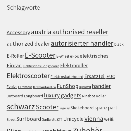
Schlagworte
authorised reseller
austria
Accessory
autorisierter händler
authorized dealer
black
E-Scooter
elektrisches
E-Roller
eFoil
E-Wheel
Einrad
Elektroroller
Elektrisches Longboard
Elektroscooter
Ersatzteil
EUC
Elektroskateboard
FunShop
händler
Evolve
Fliteboard
hydrofoil
fliteboard austria
luxury gadgets
Jetboard
Longboard
Roller
Ninebot
schwarz
Scooter
spare part
Skateboard
Segway
vienna
Surfboard
Unicycle
weiß
Surfbrett
SXT
Street
Zubehör