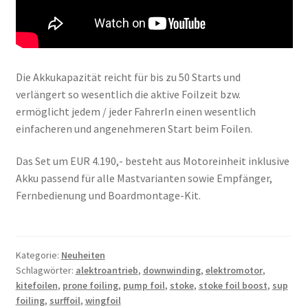
Die Akkukapazität reicht für bis zu 50 Starts und
verlängert so wesentlich die aktive Foilzeit bzw.
ermöglicht jedem / jeder FahrerIn einen wesentlich
einfacheren und angenehmeren Start beim Foilen.
Das Set um EUR 4.190,- besteht aus Motoreinheit inklusive
Akku passend für alle Mastvarianten sowie Empfänger,
Fernbedienung und Boardmontage-Kit.
Kategorie:
Neuheiten
Schlagwörter:
alektroantrieb
,
downwinding
,
elektromotor
,
kitefoilen
,
prone foiling
,
pump foil
,
stoke
,
stoke foil boost
,
sup
foiling
,
surffoil
,
wingfoil