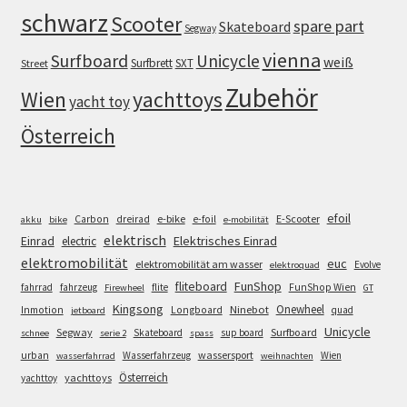
schwarz
Scooter
spare part
Skateboard
Segway
vienna
Surfboard
Unicycle
weiß
Surfbrett
SXT
Street
Zubehör
Wien
yachttoys
yacht toy
Österreich
efoil
e-bike
E-Scooter
Carbon
dreirad
e-foil
akku
bike
e-mobilität
elektrisch
Einrad
Elektrisches Einrad
electric
elektromobilität
euc
elektromobilität am wasser
Evolve
elektroquad
FunShop
fliteboard
fahrrad
fahrzeug
flite
FunShop Wien
Firewheel
GT
Kingsong
Onewheel
Ninebot
Inmotion
Longboard
quad
jetboard
Unicycle
Segway
Surfboard
Skateboard
sup board
schnee
serie 2
spass
wassersport
urban
Wasserfahrzeug
Wien
wasserfahrrad
weihnachten
Österreich
yachttoys
yachttoy