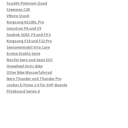
Scuddy Premium Quad
Steereon C30
VMoto Stash
Kingsong KS18XL Pro
Inmotion P6 und V9
Seabob SE63, F9 und F9 S
Kingsong F18 und F22 Pro
Seniorenmobil Vita Care
Evolve Diablo Serie
Nosfet Aero und Aeon EUC
Onewheel Antic Bike
Otter Bike Wasserfahrrad
Nero Thunder und Thunder Pro
Jaykay E-Finne 2.0 für SUP-Boards
Fliteboard Series 6