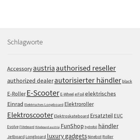
Schlagworte
authorised reseller
austria
Accessory
autorisierter händler
authorized dealer
black
E-Scooter
elektrisches
E-Roller
eFoil
E-Wheel
Einrad
Elektroroller
Elektrisches Longboard
Elektroscooter
Ersatzteil
EUC
Elektroskateboard
FunShop
händler
Evolve
Fliteboard
hydrofoil
fliteboard austria
luxury gadgets
Jetboard
Longboard
Roller
Ninebot