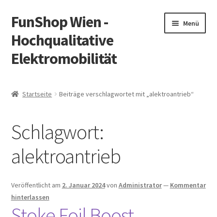
FunShop Wien -
Zur
Zum
Menü
Navigation
Inhalt
Hochqualitative
springen
springen
Elektromobilität
Unterm
Zum Onlineshop
öffnen
Startseite
Beiträge verschlagwortet mit „alektroantrieb“
Unterm
Informationen zur Rechtslage in Österreich
öffnen
Schlagwort:
Unterm
Vorsicht Internetbetrug
öffnen
alektroantrieb
Unterm
Über FunShop
öffnen
Impressum
Veröffentlicht am
2. Januar 2024
von
Administrator
—
Kommentar
hinterlassen
Stoke Foil Boost
Zum Onlineshop in der Web Version