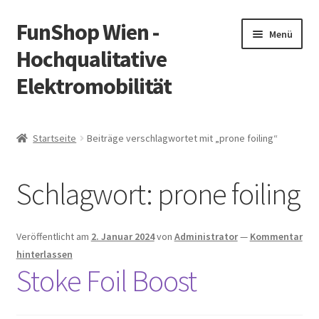
FunShop Wien -
Zur
Zum
Menü
Navigation
Inhalt
Hochqualitative
springen
springen
Elektromobilität
Unterm
Zum Onlineshop
öffnen
Startseite
Beiträge verschlagwortet mit „prone foiling“
Unterm
Informationen zur Rechtslage in Österreich
öffnen
Schlagwort:
prone foiling
Unterm
Vorsicht Internetbetrug
öffnen
Unterm
Über FunShop
Veröffentlicht am
2. Januar 2024
von
Administrator
—
Kommentar
öffnen
hinterlassen
Impressum
Stoke Foil Boost
Zum Onlineshop in der Web Version