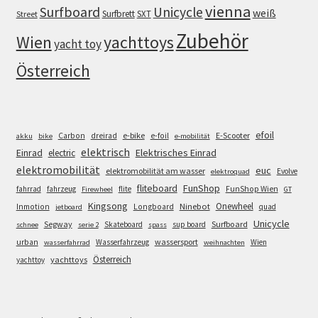
vienna
Surfboard
Unicycle
weiß
Surfbrett
SXT
Street
Zubehör
Wien
yachttoys
yacht toy
Österreich
efoil
e-bike
E-Scooter
Carbon
dreirad
e-foil
akku
bike
e-mobilität
elektrisch
Einrad
Elektrisches Einrad
electric
elektromobilität
euc
elektromobilität am wasser
Evolve
elektroquad
FunShop
fliteboard
fahrrad
fahrzeug
flite
FunShop Wien
Firewheel
GT
Kingsong
Onewheel
Ninebot
Inmotion
Longboard
quad
jetboard
Unicycle
Segway
Surfboard
Skateboard
sup board
schnee
serie 2
spass
wassersport
urban
Wasserfahrzeug
Wien
wasserfahrrad
weihnachten
Österreich
yachttoys
yachttoy