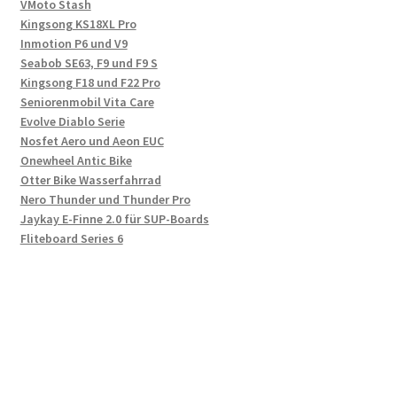
VMoto Stash
Kingsong KS18XL Pro
Inmotion P6 und V9
Seabob SE63, F9 und F9 S
Kingsong F18 und F22 Pro
Seniorenmobil Vita Care
Evolve Diablo Serie
Nosfet Aero und Aeon EUC
Onewheel Antic Bike
Otter Bike Wasserfahrrad
Nero Thunder und Thunder Pro
Jaykay E-Finne 2.0 für SUP-Boards
Fliteboard Series 6