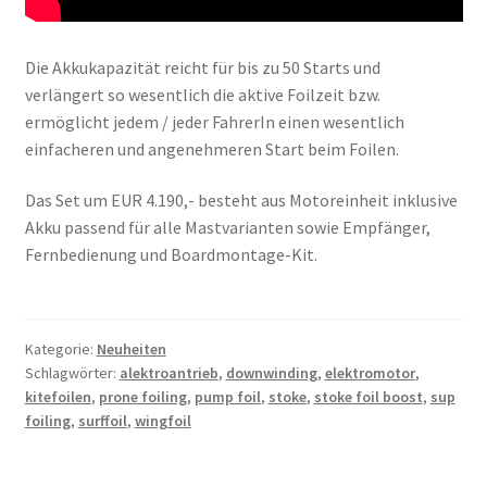
Die Akkukapazität reicht für bis zu 50 Starts und
verlängert so wesentlich die aktive Foilzeit bzw.
ermöglicht jedem / jeder FahrerIn einen wesentlich
einfacheren und angenehmeren Start beim Foilen.
Das Set um EUR 4.190,- besteht aus Motoreinheit inklusive
Akku passend für alle Mastvarianten sowie Empfänger,
Fernbedienung und Boardmontage-Kit.
Kategorie:
Neuheiten
Schlagwörter:
alektroantrieb
,
downwinding
,
elektromotor
,
kitefoilen
,
prone foiling
,
pump foil
,
stoke
,
stoke foil boost
,
sup
foiling
,
surffoil
,
wingfoil