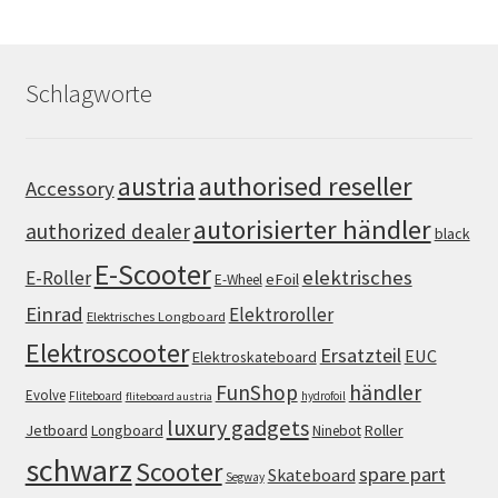
Schlagworte
authorised reseller
austria
Accessory
autorisierter händler
authorized dealer
black
E-Scooter
elektrisches
E-Roller
eFoil
E-Wheel
Einrad
Elektroroller
Elektrisches Longboard
Elektroscooter
Ersatzteil
EUC
Elektroskateboard
FunShop
händler
Evolve
Fliteboard
hydrofoil
fliteboard austria
luxury gadgets
Jetboard
Longboard
Roller
Ninebot
schwarz
Scooter
spare part
Skateboard
Segway