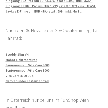
Kingsong S22 Pro+ um EUR 3.399,- statt 3.499,- inkl. MwSt.
Kingsong KS18XL Pro um EUR 1.799,- statt 1.899,- inkl. MwSt.
Jaykay E-Finne um EUR 479,- statt 699,- inkl. MwSt.
Nach der 36. Novelle der StVO weiterhin legal als
Fahrrad:
Scuddy Slim V4
Mobot Elektrodreirad
Seniorenmobil Vita Care 4000
Seniorenmobil Vita Care 1000
Vita Care 4000 Duo
Nero Thunder Lastenfahrrad
In Österreich nur bei uns im FunShop Wien
erhältlich: