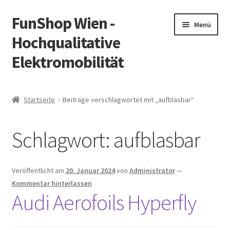
FunShop Wien -
Zur
Zum
Menü
Navigation
Inhalt
Hochqualitative
springen
springen
Elektromobilität
Unterm
Zum Onlineshop
öffnen
Startseite
Beiträge verschlagwortet mit „aufblasbar“
Unterm
Informationen zur Rechtslage in Österreich
öffnen
Schlagwort:
aufblasbar
Unterm
Vorsicht Internetbetrug
öffnen
Unterm
Über FunShop
Veröffentlicht am
20. Januar 2024
von
Administrator
—
öffnen
Kommentar hinterlassen
Impressum
Audi Aerofoils Hyperfly
Zum Onlineshop in der Web Version