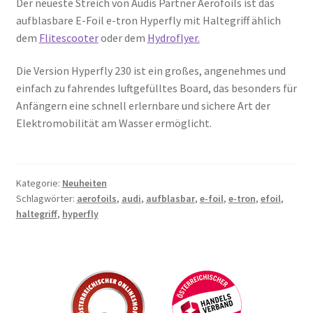
Der neueste Streich von Audis Partner Aerofoils ist das
aufblasbare E-Foil e-tron Hyperfly mit Haltegriff ählich
dem
Flitescooter
oder dem
Hydroflyer.
Die Version Hyperfly 230 ist ein großes, angenehmes und
einfach zu fahrendes luftgefülltes Board, das besonders für
Anfängern eine schnell erlernbare und sichere Art der
Elektromobilität am Wasser ermöglicht.
Kategorie:
Neuheiten
Schlagwörter:
aerofoils
,
audi
,
aufblasbar
,
e-foil
,
e-tron
,
efoil
,
haltegriff
,
hyperfly