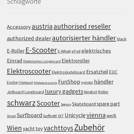
Schlagworte
authorised reseller
austria
Accessory
autorisierter händler
authorized dealer
black
E-Scooter
elektrisches
E-Roller
eFoil
E-Wheel
Einrad
Elektroroller
Elektrisches Longboard
Elektroscooter
Ersatzteil
EUC
Elektroskateboard
FunShop
händler
Evolve
Fliteboard
hydrofoil
fliteboard austria
luxury gadgets
Jetboard
Longboard
Roller
Ninebot
schwarz
Scooter
spare part
Skateboard
Segway
vienna
Surfboard
Unicycle
weiß
Surfbrett
SXT
Street
Zubehör
Wien
yachttoys
yacht toy