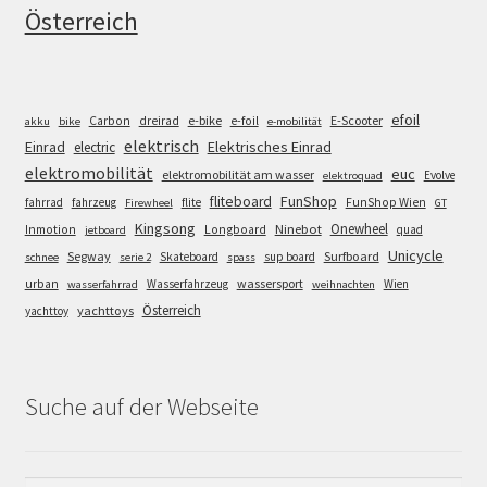
Österreich
efoil
e-bike
E-Scooter
Carbon
dreirad
e-foil
akku
bike
e-mobilität
elektrisch
Einrad
Elektrisches Einrad
electric
elektromobilität
euc
elektromobilität am wasser
Evolve
elektroquad
FunShop
fliteboard
fahrrad
fahrzeug
flite
FunShop Wien
Firewheel
GT
Kingsong
Onewheel
Ninebot
Inmotion
Longboard
quad
jetboard
Unicycle
Segway
Surfboard
Skateboard
sup board
schnee
serie 2
spass
wassersport
urban
Wasserfahrzeug
Wien
wasserfahrrad
weihnachten
Österreich
yachttoys
yachttoy
Suche auf der Webseite