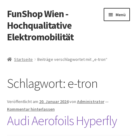
FunShop Wien -
Zur
Zum
Menü
Navigation
Inhalt
Hochqualitative
springen
springen
Elektromobilität
Unterm
Zum Onlineshop
öffnen
Startseite
Beiträge verschlagwortet mit „e-tron“
Unterm
Informationen zur Rechtslage in Österreich
öffnen
Schlagwort:
e-tron
Unterm
Vorsicht Internetbetrug
öffnen
Unterm
Über FunShop
Veröffentlicht am
20. Januar 2024
von
Administrator
—
öffnen
Kommentar hinterlassen
Impressum
Audi Aerofoils Hyperfly
Zum Onlineshop in der Web Version