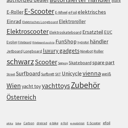
black
E-Scooter
elektrisches
E-Roller
eFoil
E-Wheel
Einrad
Elektroroller
Elektrisches Longboard
Elektroscooter
Ersatzteil
EUC
Elektroskateboard
FunShop
händler
Evolve
Fliteboard
hydrofoil
fliteboard austria
luxury gadgets
Jetboard
Longboard
Roller
Ninebot
schwarz
Scooter
spare part
Skateboard
Segway
vienna
Surfboard
Unicycle
weiß
Surfbrett
SXT
Street
Zubehör
Wien
yachttoys
yacht toy
Österreich
efoil
e-bike
E-Scooter
Carbon
dreirad
e-foil
akku
bike
e-mobilität