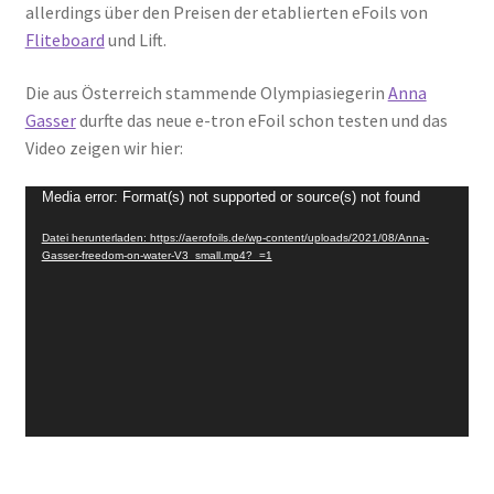
allerdings über den Preisen der etablierten eFoils von
Fliteboard
und Lift.
Die aus Österreich stammende Olympiasiegerin
Anna
Gasser
durfte das neue e-tron eFoil schon testen und das
Video zeigen wir hier:
Video-
Media error: Format(s) not supported or source(s) not found
Player
Datei herunterladen: https://aerofoils.de/wp-content/uploads/2021/08/Anna-
Gasser-freedom-on-water-V3_small.mp4?_=1