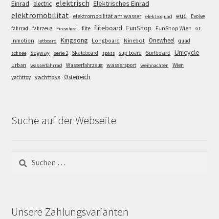
elektrisch
Einrad
Elektrisches Einrad
electric
elektromobilität
euc
elektromobilität am wasser
Evolve
elektroquad
FunShop
fliteboard
fahrrad
fahrzeug
flite
FunShop Wien
Firewheel
GT
Kingsong
Onewheel
Ninebot
Inmotion
Longboard
quad
jetboard
Unicycle
Segway
Surfboard
Skateboard
sup board
schnee
serie 2
spass
wassersport
urban
Wasserfahrzeug
Wien
wasserfahrrad
weihnachten
Österreich
yachttoys
yachttoy
Suche auf der Webseite
Suchen
nach:
Unsere Zahlungsvarianten