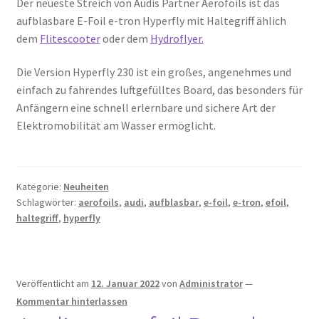
Der neueste Streich von Audis Partner Aerofoils ist das
aufblasbare E-Foil e-tron Hyperfly mit Haltegriff ählich
dem
Flitescooter
oder dem
Hydroflyer.
Die Version Hyperfly 230 ist ein großes, angenehmes und
einfach zu fahrendes luftgefülltes Board, das besonders für
Anfängern eine schnell erlernbare und sichere Art der
Elektromobilität am Wasser ermöglicht.
Kategorie:
Neuheiten
Schlagwörter:
aerofoils
,
audi
,
aufblasbar
,
e-foil
,
e-tron
,
efoil
,
haltegriff
,
hyperfly
Veröffentlicht am
12. Januar 2022
von
Administrator
—
Kommentar hinterlassen