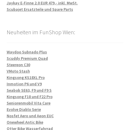
Jaykay E-Finne 2.0 EUR 479,- inkl. MwSt.
Scubajet Ersatzteile und Spare Parts
Neuheiten im FunShop Wien:
Waydoo Subnado Plus
Scuddy Premium Quad
Steereon C30
VMoto Stash
Kingsong KS18XL Pro
Inmotion P6 und V9
Seabob SE63, F9 und F9 S
Kingsong F18 und F22 Pro
Seniorenmobil Vita Care
Evolve Diablo Serie
Nosfet Aero und Aeon EUC
Onewheel Antic Bike
Otter Bike Wasserfahrrad