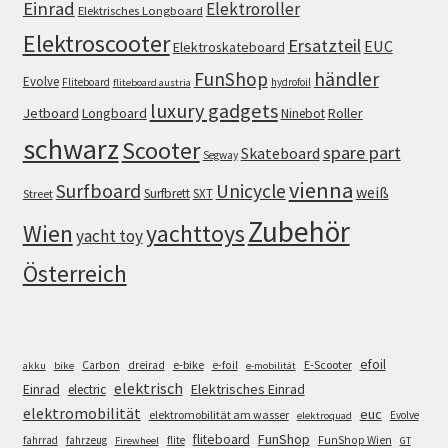
Einrad
Elektroroller
Elektrisches Longboard
Elektroscooter
Ersatzteil
EUC
Elektroskateboard
FunShop
händler
Evolve
Fliteboard
hydrofoil
fliteboard austria
luxury gadgets
Jetboard
Longboard
Roller
Ninebot
schwarz
Scooter
spare part
Skateboard
Segway
vienna
Surfboard
Unicycle
weiß
Surfbrett
SXT
Street
Zubehör
Wien
yachttoys
yacht toy
Österreich
efoil
e-bike
E-Scooter
Carbon
dreirad
e-foil
akku
bike
e-mobilität
elektrisch
Einrad
Elektrisches Einrad
electric
elektromobilität
euc
elektromobilität am wasser
Evolve
elektroquad
FunShop
fliteboard
fahrrad
fahrzeug
flite
FunShop Wien
Firewheel
GT