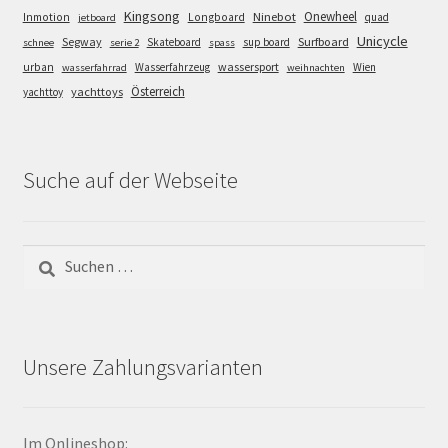
Kingsong
Onewheel
Ninebot
Inmotion
Longboard
quad
jetboard
Unicycle
Segway
Surfboard
Skateboard
sup board
schnee
serie 2
spass
wassersport
urban
Wasserfahrzeug
Wien
wasserfahrrad
weihnachten
Österreich
yachttoys
yachttoy
Suche auf der Webseite
Suchen
nach:
Unsere Zahlungsvarianten
Im Onlineshop: