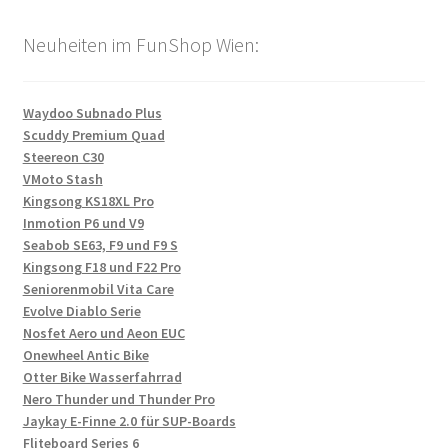
Neuheiten im FunShop Wien:
Waydoo Subnado Plus
Scuddy Premium Quad
Steereon C30
VMoto Stash
Kingsong KS18XL Pro
Inmotion P6 und V9
Seabob SE63, F9 und F9 S
Kingsong F18 und F22 Pro
Seniorenmobil Vita Care
Evolve Diablo Serie
Nosfet Aero und Aeon EUC
Onewheel Antic Bike
Otter Bike Wasserfahrrad
Nero Thunder und Thunder Pro
Jaykay E-Finne 2.0 für SUP-Boards
Fliteboard Series 6