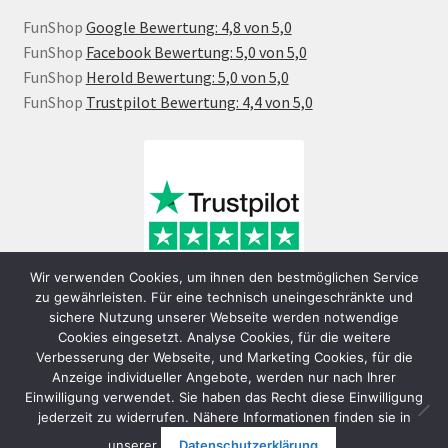
FunShop
Google Bewertung: 4,8 von 5,0
FunShop
Facebook Bewertung: 5,0 von 5,0
FunShop
Herold Bewertung: 5,0 von 5,0
FunShop
Trustpilot Bewertung: 4,4 von 5,0
Wir verwenden Cookies, um ihnen den bestmöglichen Service
zu gewährleisten. Für eine technisch uneingeschränkte und
sichere Nutzung unserer Webseite werden notwendige
Cookies eingesetzt. Analyse Cookies, für die weitere
Verbesserung der Webseite, und Marketing Cookies, für die
Anzeige individueller Angebote, werden nur nach Ihrer
Einwilligung verwendet. Sie haben das Recht diese Einwilligung
jederzeit zu widerrufen. Nähere Informationen finden sie in
© FunShop Wien - Hochqualitative Elektromobilität 2026
unserer
Datenschutzerklärung
.