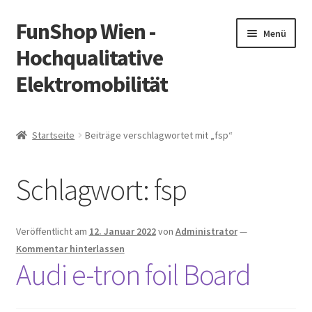
FunShop Wien -
Zur
Zum
Menü
Navigation
Inhalt
Hochqualitative
springen
springen
Elektromobilität
Unterm
Zum Onlineshop
öffnen
Startseite
Beiträge verschlagwortet mit „fsp“
Unterm
Informationen zur Rechtslage in Österreich
öffnen
Schlagwort:
fsp
Unterm
Vorsicht Internetbetrug
öffnen
Unterm
Über FunShop
Veröffentlicht am
12. Januar 2022
von
Administrator
—
öffnen
Kommentar hinterlassen
Impressum
Audi e-tron foil Board
Zum Onlineshop in der Web Version