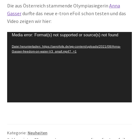
Die aus Österreich stammende Olympiasiegerin
Anna
Gasser
durfte das neue e-tron eFoil schon testen und das
Video zeigen wir hier:
Video-
Media error: Format(s) not supported or source(s) not found
Player
Datei herunterladen: https://aerofoils.de/wp-content/uploads/2021/08/Anna-
Gasser-freedom-on-water-V3_small.mp4?_=1
Kategorie:
Neuheiten