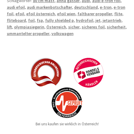
Schlagwörter:
80 cm mast
,
anna gasser
,
audi
,
audi e-tron foil
,
audi efoil
,
audi markenbotschafter
,
deutschland
,
e-tron
,
e-tron
foil
,
efoil
,
efoil österreich
,
efoil wien
,
faltbarer propeller
,
flite
,
fliteboard
,
foil
,
fsp
,
fully shielded p
,
hydrofoil
,
jet
,
jetantrieb
,
lift
,
olympiasiegerin
,
Österreich
,
sicher
,
sicheres foil
,
sicherheit
,
ummantelter propeller
,
volkswagen
Bei uns kaufen sie wirklich in Österreich!