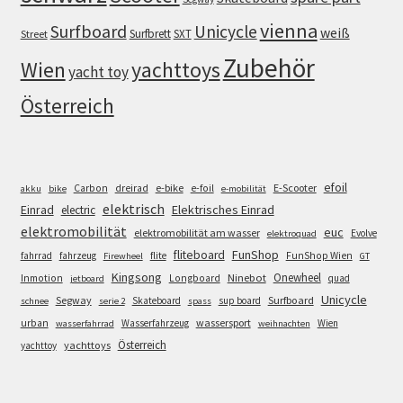
vienna
Surfboard
Unicycle
weiß
Surfbrett
SXT
Street
Zubehör
Wien
yachttoys
yacht toy
Österreich
efoil
e-bike
E-Scooter
Carbon
dreirad
e-foil
akku
bike
e-mobilität
elektrisch
Einrad
Elektrisches Einrad
electric
elektromobilität
euc
elektromobilität am wasser
Evolve
elektroquad
FunShop
fliteboard
fahrrad
fahrzeug
flite
FunShop Wien
Firewheel
GT
Kingsong
Onewheel
Ninebot
Inmotion
Longboard
quad
jetboard
Unicycle
Segway
Surfboard
Skateboard
sup board
schnee
serie 2
spass
wassersport
urban
Wasserfahrzeug
Wien
wasserfahrrad
weihnachten
Österreich
yachttoys
yachttoy