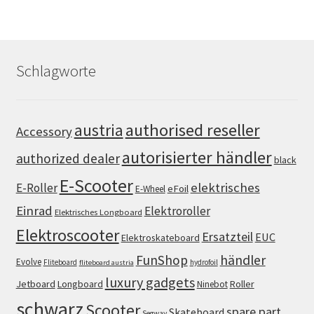
Schlagworte
authorised reseller
austria
Accessory
autorisierter händler
authorized dealer
black
E-Scooter
elektrisches
E-Roller
eFoil
E-Wheel
Einrad
Elektroroller
Elektrisches Longboard
Elektroscooter
Ersatzteil
EUC
Elektroskateboard
FunShop
händler
Evolve
Fliteboard
hydrofoil
fliteboard austria
luxury gadgets
Jetboard
Longboard
Roller
Ninebot
schwarz
Scooter
spare part
Skateboard
Segway