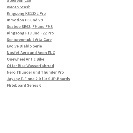
Steereon C30
VMoto Stash
Kingsong KS18XL Pro
Inmotion P6 und V9
Seabob SE63, F9 und F9 S
Kingsong F18 und F22 Pro
Seniorenmobil Vita Care
Evolve Diablo Serie
Nosfet Aero und Aeon EUC
Onewheel Antic Bike
Otter Bike Wasserfahrrad
Nero Thunder und Thunder Pro
Jaykay E-Finne 2.0 für SUP-Boards
Fliteboard Series 6