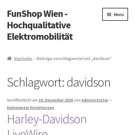
FunShop Wien -
Zur
Zum
Menü
Navigation
Inhalt
Hochqualitative
springen
springen
Elektromobilität
Unterm
Zum Onlineshop
öffnen
Startseite
Beiträge verschlagwortet mit „davidson“
Unterm
Informationen zur Rechtslage in Österreich
öffnen
Schlagwort:
davidson
Unterm
Vorsicht Internetbetrug
öffnen
Unterm
Über FunShop
Veröffentlicht am
18. Dezember 2020
von
Administrator
—
öffnen
Kommentar hinterlassen
Impressum
Harley-Davidson
LiveWire
Zum Onlineshop in der Web Version