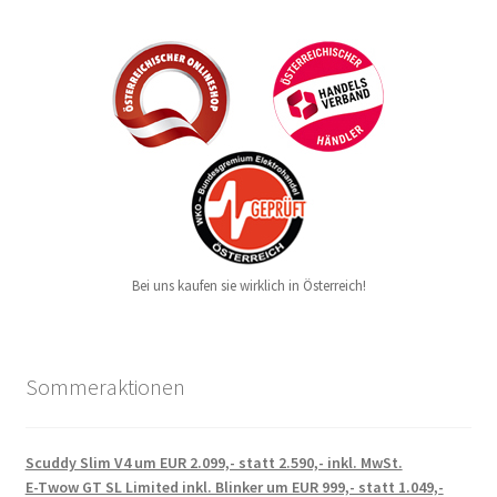
Bei uns kaufen sie wirklich in Österreich!
Sommeraktionen
Scuddy Slim V4 um EUR 2.099,- statt 2.590,- inkl. MwSt.
E-Twow GT SL Limited inkl. Blinker um EUR 999,- statt 1.049,-