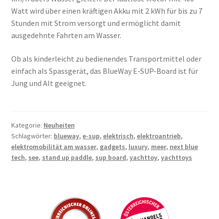
Watt wird über einen kräftigen Akku mit 2 kWh für bis zu 7
Stunden mit Strom versorgt und ermöglicht damit
ausgedehnte Fahrten am Wasser.
Ob als kinderleicht zu bedienendes Transportmittel oder
einfach als Spassgerät, das BlueWay E-SUP-Board ist für
Jung und Alt geeignet.
Kategorie:
Neuheiten
Schlagwörter:
blueway
,
e-sup
,
elektrisch
,
elektroantrieb
,
elektromobilität am wasser
,
gadgets
,
luxury
,
meer
,
next blue
tech
,
see
,
stand up paddle
,
sup board
,
yachttoy
,
yachttoys