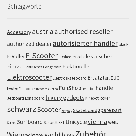
Schlagworte
authorised reseller
austria
Accessory
autorisierter händler
authorized dealer
black
E-Scooter
elektrisches
E-Roller
eFoil
E-Wheel
Einrad
Elektroroller
Elektrisches Longboard
Elektroscooter
Ersatzteil
EUC
Elektroskateboard
FunShop
händler
Evolve
Fliteboard
hydrofoil
fliteboard austria
luxury gadgets
Jetboard
Longboard
Roller
Ninebot
schwarz
Scooter
spare part
Skateboard
Segway
vienna
Surfboard
Unicycle
weiß
Surfbrett
SXT
Street
Zubehör
Wien
yachttoys
yacht toy