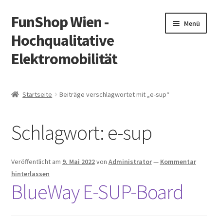
FunShop Wien -
Zur
Zum
Menü
Navigation
Inhalt
Hochqualitative
springen
springen
Elektromobilität
Unterm
Zum Onlineshop
öffnen
Startseite
Beiträge verschlagwortet mit „e-sup“
Unterm
Informationen zur Rechtslage in Österreich
öffnen
Schlagwort:
e-sup
Unterm
Vorsicht Internetbetrug
öffnen
Unterm
Über FunShop
Veröffentlicht am
9. Mai 2022
von
Administrator
—
Kommentar
öffnen
hinterlassen
Impressum
BlueWay E-SUP-Board
Zum Onlineshop in der Web Version