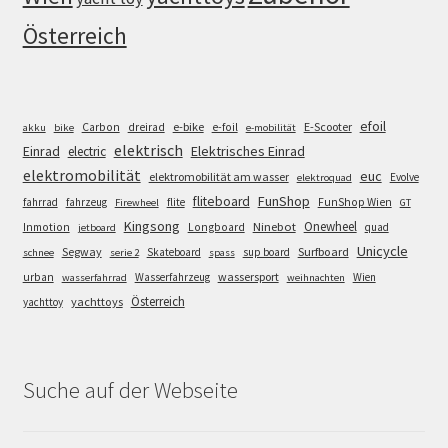
Österreich
efoil
e-bike
E-Scooter
Carbon
dreirad
e-foil
akku
bike
e-mobilität
elektrisch
Einrad
Elektrisches Einrad
electric
elektromobilität
euc
elektromobilität am wasser
Evolve
elektroquad
FunShop
fliteboard
fahrrad
fahrzeug
flite
FunShop Wien
Firewheel
GT
Kingsong
Onewheel
Ninebot
Inmotion
Longboard
quad
jetboard
Unicycle
Segway
Surfboard
Skateboard
sup board
schnee
serie 2
spass
wassersport
urban
Wasserfahrzeug
Wien
wasserfahrrad
weihnachten
Österreich
yachttoys
yachttoy
Suche auf der Webseite