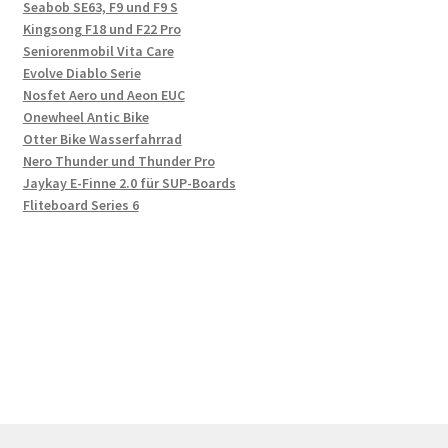
Seabob SE63, F9 und F9 S
Kingsong F18 und F22 Pro
Seniorenmobil Vita Care
Evolve Diablo Serie
Nosfet Aero und Aeon EUC
Onewheel Antic Bike
Otter Bike Wasserfahrrad
Nero Thunder und Thunder Pro
Jaykay E-Finne 2.0 für SUP-Boards
Fliteboard Series 6