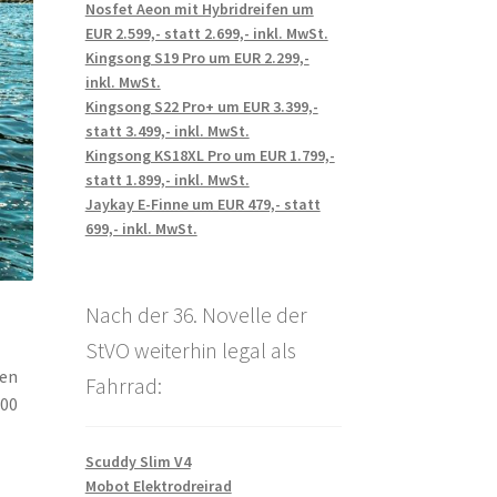
Nosfet Aeon mit Hybridreifen um
EUR 2.599,- statt 2.699,- inkl. MwSt.
Kingsong S19 Pro um EUR 2.299,-
inkl. MwSt.
Kingsong S22 Pro+ um EUR 3.399,-
statt 3.499,- inkl. MwSt.
Kingsong KS18XL Pro um EUR 1.799,-
statt 1.899,- inkl. MwSt.
Jaykay E-Finne um EUR 479,- statt
699,- inkl. MwSt.
Nach der 36. Novelle der
StVO weiterhin legal als
ken
Fahrrad:
400
Scuddy Slim V4
Mobot Elektrodreirad