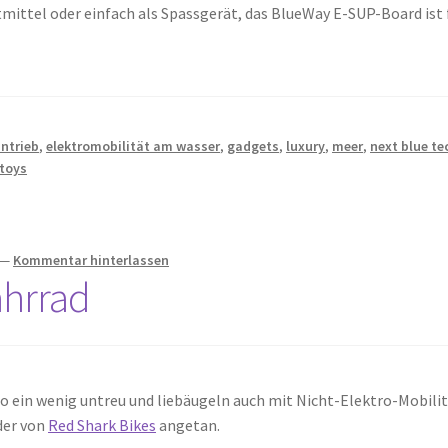
mittel oder einfach als Spassgerät, das BlueWay E-SUP-Board ist 
antrieb
,
elektromobilität am wasser
,
gadgets
,
luxury
,
meer
,
next blue te
toys
—
Kommentar hinterlassen
ahrrad
ein wenig untreu und liebäugeln auch mit Nicht-Elektro-Mobilit
der von
Red Shark Bikes
angetan.