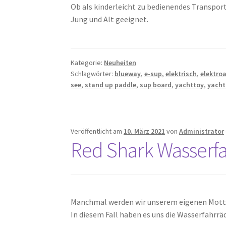
Ob als kinderleicht zu bedienendes Transport
Jung und Alt geeignet.
Kategorie:
Neuheiten
Schlagwörter:
blueway
,
e-sup
,
elektrisch
,
elektro
see
,
stand up paddle
,
sup board
,
yachttoy
,
yacht
Veröffentlicht am
10. März 2021
von
Administrator
Red Shark Wasserf
Manchmal werden wir unserem eigenen Motto 
In diesem Fall haben es uns die Wasserfahrrä