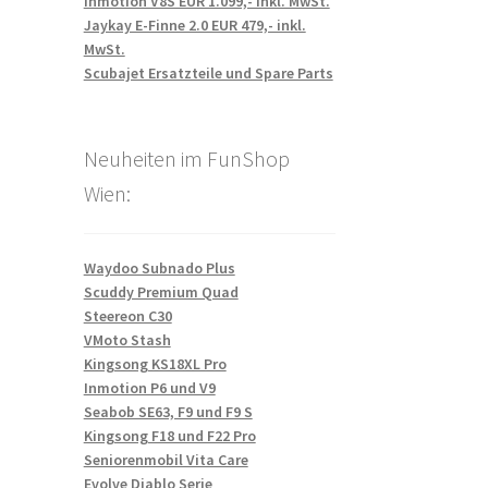
Inmotion V8S EUR 1.099,- inkl. MwSt.
Jaykay E-Finne 2.0 EUR 479,- inkl.
MwSt.
Scubajet Ersatzteile und Spare Parts
Neuheiten im FunShop
Wien:
Waydoo Subnado Plus
Scuddy Premium Quad
Steereon C30
VMoto Stash
Kingsong KS18XL Pro
Inmotion P6 und V9
Seabob SE63, F9 und F9 S
Kingsong F18 und F22 Pro
Seniorenmobil Vita Care
Evolve Diablo Serie