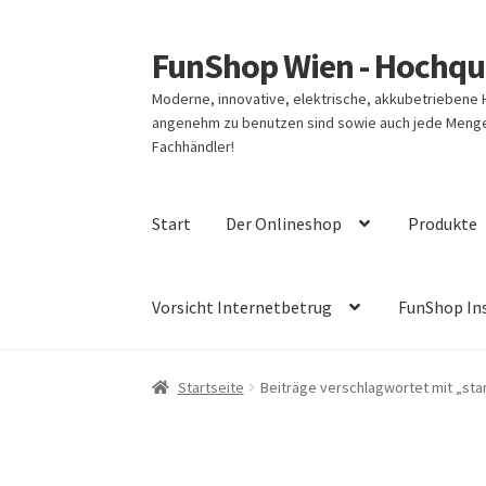
FunShop Wien - Hochqua
Zur
Zum
Navigation
Inhalt
Moderne, innovative, elektrische, akkubetriebene
springen
springen
angenehm zu benutzen sind sowie auch jede Menge 
Fachhändler!
Start
Der Onlineshop
Produkte
Vorsicht Internetbetrug
FunShop In
Startseite
Beiträge verschlagwortet mit „sta