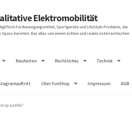
litative Elektromobilität
 HighTech-Fortbewegungsmittel, Sportgeräte und LifeStyle-Produkte, die
Spass bereiten. Das alles von einem echten und realen österreichischen
Neuheiten
Rechtliches
Technik
stagramauftritt
Über FunShop
Impressum
AGB
nd up paddle“