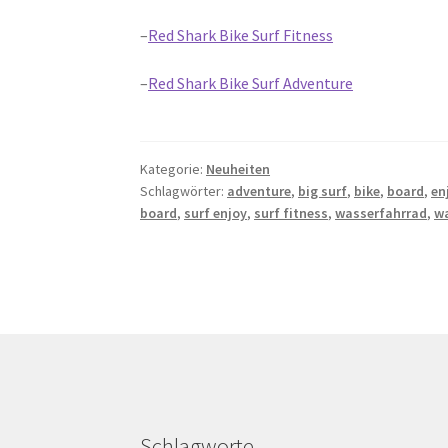
–
Red Shark Bike Surf Fitness
–
Red Shark Bike Surf Adventure
Kategorie:
Neuheiten
Schlagwörter:
adventure
,
big surf
,
bike
,
board
,
en
board
,
surf enjoy
,
surf fitness
,
wasserfahrrad
,
w
Schlagworte