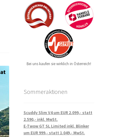
Bei uns kaufen sie wirklich in Österreich!
Sommeraktionen
Scuddy Slim V4 um EUR 2.099,- statt
2.590,- inkl. MwSt.
E-Twow GT SL Limited inkl. Blinker
um EUR 999,- statt 1.049,- MwSt.