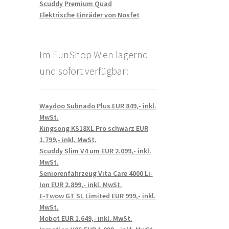
Scuddy Premium Quad
Elektrische Einräder von Nosfet
Im FunShop Wien lagernd
und sofort verfügbar:
Waydoo Subnado Plus EUR 849,- inkl.
MwSt.
Kingsong KS18XL Pro schwarz EUR
1.799,- inkl. MwSt.
Scuddy Slim V4 um EUR 2.099,- inkl.
MwSt.
Seniorenfahrzeug Vita Care 4000 Li-
Ion EUR 2.899,- inkl. MwSt.
E-Twow GT SL Limited EUR 999,- inkl.
MwSt.
Mobot EUR 1.649,- inkl. MwSt.