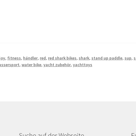
joy
,
fitness
,
händler
,
red
,
red shark bikes
,
shark
,
stand up paddle
,
sup
,
s
assersport
,
water bike
,
yacht zubehör
,
yachttoys
Suche auf der Webseite
F