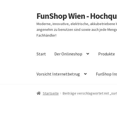
FunShop Wien - Hochqua
Zur
Zum
Navigation
Inhalt
Moderne, innovative, elektrische, akkubetriebene
springen
springen
angenehm zu benutzen sind sowie auch jede Menge 
Fachhändler!
Start
Der Onlineshop
Produkte
Vorsicht Internetbetrug
FunShop In
Startseite
Beiträge verschlagwortet mit „surf