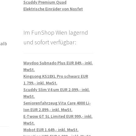
Scuddy Premium Quad
Elektrische Einräder von Nosfet
Im FunShop Wien lagernd
und sofort verfügbar:
halb
Waydoo Subnado Plus EUR 849,- inkl.
MwSt.
Kingsong KS18XL Pro schwarz EUR
1.799,- inkl. MwSt.
Scuddy Slim V4 um EUR 2.099,- inkl.
MwSt.
Seniorenfahrzeug Vita Care 4000 Li-
Ion EUR 2.899,- inkl. MwSt.
E-Twow GT SL Limited EUR 999,- inkl.
MwSt.
Mobot EUR 1.649,- inkl. MwSt.