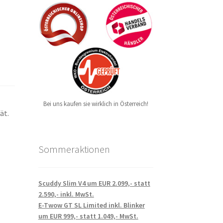
Bei uns kaufen sie wirklich in Österreich!
ät.
Sommeraktionen
Scuddy Slim V4 um EUR 2.099,- statt
2.590,- inkl. MwSt.
E-Twow GT SL Limited inkl. Blinker
um EUR 999,- statt 1.049,- MwSt.