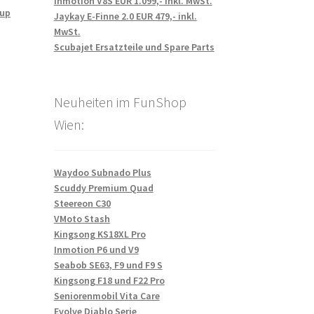
Inmotion V8S EUR 1.099,- inkl. MwSt.
up
Jaykay E-Finne 2.0 EUR 479,- inkl.
MwSt.
Scubajet Ersatzteile und Spare Parts
Neuheiten im FunShop
Wien:
Waydoo Subnado Plus
Scuddy Premium Quad
Steereon C30
VMoto Stash
Kingsong KS18XL Pro
Inmotion P6 und V9
Seabob SE63, F9 und F9 S
Kingsong F18 und F22 Pro
Seniorenmobil Vita Care
Evolve Diablo Serie