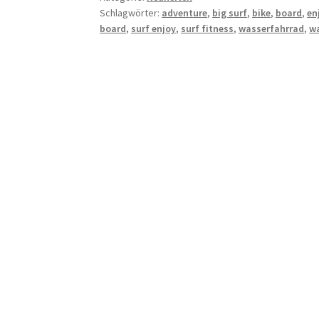
Schlagwörter:
adventure
,
big surf
,
bike
,
board
,
en
board
,
surf enjoy
,
surf fitness
,
wasserfahrrad
,
w