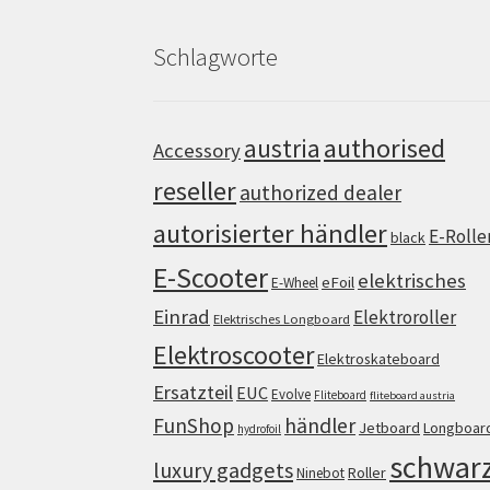
Schlagworte
authorised
austria
Accessory
reseller
authorized dealer
autorisierter händler
E-Rolle
black
E-Scooter
elektrisches
eFoil
E-Wheel
Einrad
Elektroroller
Elektrisches Longboard
Elektroscooter
Elektroskateboard
Ersatzteil
EUC
Evolve
Fliteboard
fliteboard austria
FunShop
händler
Jetboard
Longboar
hydrofoil
schwar
luxury gadgets
Roller
Ninebot