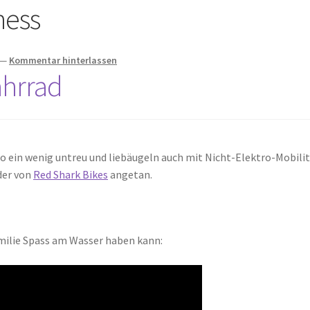
tness
—
Kommentar hinterlassen
ahrrad
ein wenig untreu und liebäugeln auch mit Nicht-Elektro-Mobilit
der von
Red Shark Bikes
angetan.
amilie Spass am Wasser haben kann: