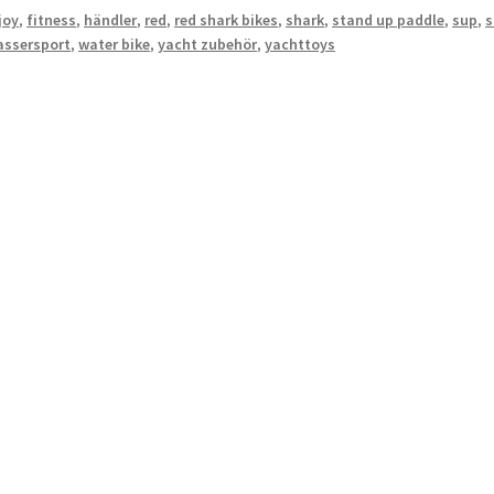
joy
,
fitness
,
händler
,
red
,
red shark bikes
,
shark
,
stand up paddle
,
sup
,
s
assersport
,
water bike
,
yacht zubehör
,
yachttoys