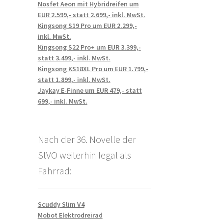
Nosfet Aeon mit Hybridreifen um
EUR 2.599,- statt 2.699,- inkl. MwSt.
Kingsong S19 Pro um EUR 2.299,-
inkl. MwSt.
Kingsong S22 Pro+ um EUR 3.399,-
statt 3.499,- inkl. MwSt.
Kingsong KS18XL Pro um EUR 1.799,-
statt 1.899,- inkl. MwSt.
Jaykay E-Finne um EUR 479,- statt
699,- inkl. MwSt.
Nach der 36. Novelle der
StVO weiterhin legal als
Fahrrad:
Scuddy Slim V4
Mobot Elektrodreirad