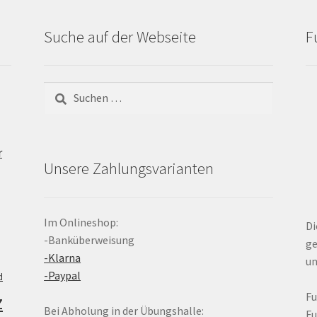
Suche auf der Webseite
F
Suchen
nach:
r
Unsere Zahlungsvarianten
Im Onlineshop:
Di
-Banküberweisung
ge
-Klarna
un
-Paypal
d
z
F
Bei Abholung in der Übungshalle:
F