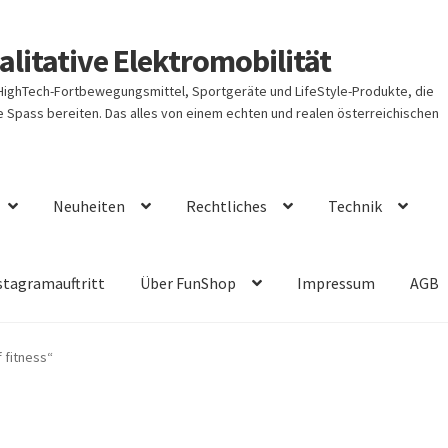
litative Elektromobilität
 HighTech-Fortbewegungsmittel, Sportgeräte und LifeStyle-Produkte, die
Spass bereiten. Das alles von einem echten und realen österreichischen
Neuheiten
Rechtliches
Technik
stagramauftritt
Über FunShop
Impressum
AGB
 fitness“