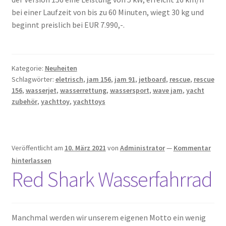
bei einer Laufzeit von bis zu 60 Minuten, wiegt 30 kg und
beginnt preislich bei EUR 7.990,-.
Kategorie:
Neuheiten
Schlagwörter:
eletrisch
,
jam 156
,
jam 91
,
jetboard
,
rescue
,
rescue
156
,
wasserjet
,
wasserrettung
,
wassersport
,
wave jam
,
yacht
zubehör
,
yachttoy
,
yachttoys
Veröffentlicht am
10. März 2021
von
Administrator
—
Kommentar
hinterlassen
Red Shark Wasserfahrrad
Manchmal werden wir unserem eigenen Motto ein wenig