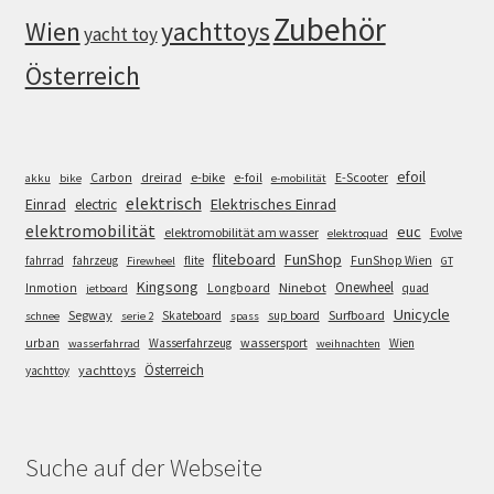
Zubehör
Wien
yachttoys
yacht toy
Österreich
efoil
e-bike
E-Scooter
Carbon
dreirad
e-foil
akku
bike
e-mobilität
elektrisch
Einrad
Elektrisches Einrad
electric
elektromobilität
euc
elektromobilität am wasser
Evolve
elektroquad
FunShop
fliteboard
fahrrad
fahrzeug
flite
FunShop Wien
Firewheel
GT
Kingsong
Onewheel
Ninebot
Inmotion
Longboard
quad
jetboard
Unicycle
Segway
Surfboard
Skateboard
sup board
schnee
serie 2
spass
wassersport
urban
Wasserfahrzeug
Wien
wasserfahrrad
weihnachten
Österreich
yachttoys
yachttoy
Suche auf der Webseite