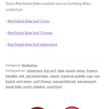
Diese Red Shark Bikes sind bei uns im FunShop Wien
erhältlich:
–
Red Shark Bike Surf Enjoy
–
Red Shark Bike Surf Fitness
–
Red Shark Bike Surf Adventure
Kategorie:
Neuheiten
Schlagwörter:
adventure
,
big surf
,
bike
,
board
,
enjoy
,
fitness
,
händler
,
red
,
red shark bikes
,
shark
,
stand up paddle
,
sup
,
sup
board
,
surf enjoy
,
surf fitness
,
wasserfahrrad
,
wassersport
,
water bike
,
yacht zubehör
,
yachttoys