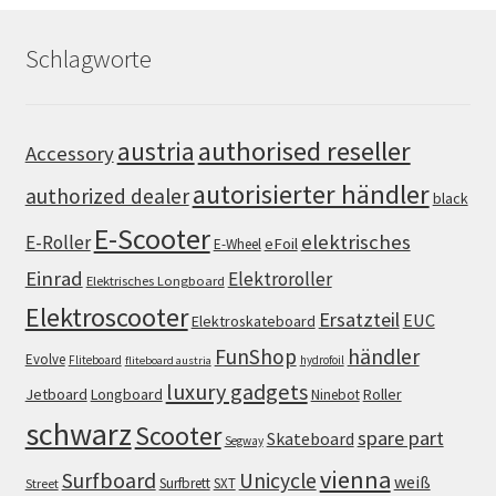
Schlagworte
authorised reseller
austria
Accessory
autorisierter händler
authorized dealer
black
E-Scooter
elektrisches
E-Roller
eFoil
E-Wheel
Einrad
Elektroroller
Elektrisches Longboard
Elektroscooter
Ersatzteil
EUC
Elektroskateboard
FunShop
händler
Evolve
Fliteboard
hydrofoil
fliteboard austria
luxury gadgets
Jetboard
Longboard
Roller
Ninebot
schwarz
Scooter
spare part
Skateboard
Segway
vienna
Surfboard
Unicycle
weiß
Surfbrett
SXT
Street