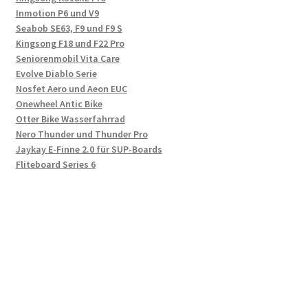
Inmotion P6 und V9
Seabob SE63, F9 und F9 S
Kingsong F18 und F22 Pro
Seniorenmobil Vita Care
Evolve Diablo Serie
Nosfet Aero und Aeon EUC
Onewheel Antic Bike
Otter Bike Wasserfahrrad
Nero Thunder und Thunder Pro
Jaykay E-Finne 2.0 für SUP-Boards
Fliteboard Series 6