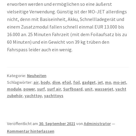
erworben werden und ermöglichen so eine äußerst
vielseitige Verwendung. Günstig ist der MO-JET allerdings
nicht, denn mit Basiseinheit, Akku, Schnellladegerät und
einem Zusatzmodul fallen schnell einmal EUR 13.000 bis
16.000 an. 25 Minuten Fahrzeit (mit dem Foilaufsatz bis zu
60 Minuten) und ein Gewicht von 39 kg trüben den
Fahrspass leider auch ein wenig.
Kategorie:
Neuheiten
Schlagwörter:
air
,
body
,
dive
,
efoil
,
foil
,
gadget
,
jet
,
mo
,
mo-jet
,
module
,
power
,
surf
,
surf air
,
Surfboard
,
unit
,
wasserjet
,
yacht
zubehör
,
yachttoy
,
yachttoys
Veröffentlicht am
30. September 2021
von
Administrator
—
Kommentar hinterlassen