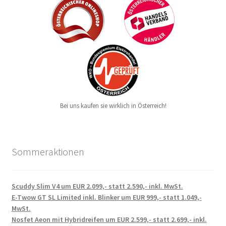
Bei uns kaufen sie wirklich in Österreich!
Sommeraktionen
Scuddy Slim V4 um EUR 2.099,- statt 2.590,- inkl. MwSt.
E-Twow GT SL Limited inkl. Blinker um EUR 999,- statt 1.049,-
MwSt.
Nosfet Aeon mit Hybridreifen um EUR 2.599,- statt 2.699,- inkl.