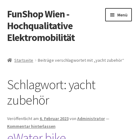
FunShop Wien -
Zur
Zum
Menü
Navigation
Inhalt
Hochqualitative
springen
springen
Elektromobilität
Unterm
Zum Onlineshop
öffnen
Startseite
Beiträge verschlagwortet mit „yacht zubehör“
Unterm
Informationen zur Rechtslage in Österreich
öffnen
Schlagwort:
yacht
Unterm
Vorsicht Internetbetrug
öffnen
zubehör
Unterm
Über FunShop
öffnen
Impressum
Veröffentlicht am
6. Februar 2023
von
Administrator
—
Kommentar hinterlassen
eWater.bike
Zum Onlineshop in der Web Version