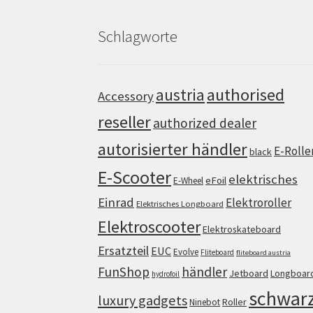
Schlagworte
authorised
austria
Accessory
reseller
authorized dealer
autorisierter händler
E-Rolle
black
E-Scooter
elektrisches
eFoil
E-Wheel
Einrad
Elektroroller
Elektrisches Longboard
Elektroscooter
Elektroskateboard
Ersatzteil
EUC
Evolve
Fliteboard
fliteboard austria
FunShop
händler
Jetboard
Longboar
hydrofoil
schwar
luxury gadgets
Roller
Ninebot