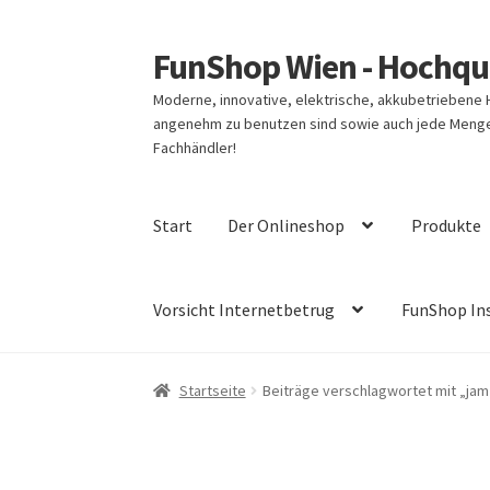
FunShop Wien - Hochqua
Zur
Zum
Navigation
Inhalt
Moderne, innovative, elektrische, akkubetriebene
springen
springen
angenehm zu benutzen sind sowie auch jede Menge 
Fachhändler!
Start
Der Onlineshop
Produkte
Vorsicht Internetbetrug
FunShop In
Startseite
Beiträge verschlagwortet mit „jam