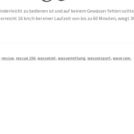
nderleicht zu bedienen ist und auf keinem Gewässer fehlen sollte
 erreicht 16 km/h bei einer Laufzeit von bis zu 60 Minuten, wiegt 3
,
rescue
,
rescue 156
,
wasserjet
,
wasserrettung
,
wassersport
,
wave jam
,