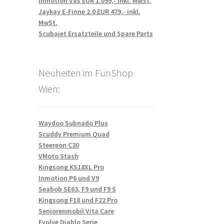
Inmotion V8S EUR 1.099,- inkl. MwSt.
Jaykay E-Finne 2.0 EUR 479,- inkl.
MwSt.
Scubajet Ersatzteile und Spare Parts
Neuheiten im FunShop
Wien:
Waydoo Subnado Plus
Scuddy Premium Quad
Steereon C30
VMoto Stash
Kingsong KS18XL Pro
Inmotion P6 und V9
Seabob SE63, F9 und F9 S
Kingsong F18 und F22 Pro
Seniorenmobil Vita Care
Evolve Diablo Serie