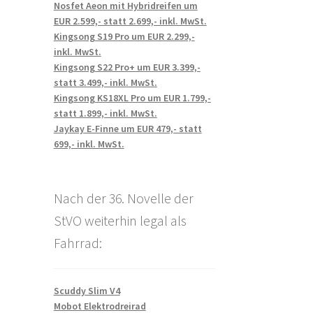
Nosfet Aeon mit Hybridreifen um
EUR 2.599,- statt 2.699,- inkl. MwSt.
Kingsong S19 Pro um EUR 2.299,-
inkl. MwSt.
Kingsong S22 Pro+ um EUR 3.399,-
statt 3.499,- inkl. MwSt.
Kingsong KS18XL Pro um EUR 1.799,-
statt 1.899,- inkl. MwSt.
Jaykay E-Finne um EUR 479,- statt
699,- inkl. MwSt.
Nach der 36. Novelle der
StVO weiterhin legal als
Fahrrad:
Scuddy Slim V4
Mobot Elektrodreirad