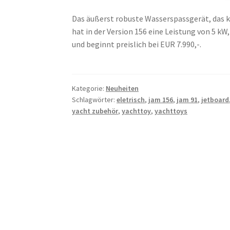
Das äußerst robuste Wasserspassgerät, das ki
hat in der Version 156 eine Leistung von 5 kW,
und beginnt preislich bei EUR 7.990,-.
Kategorie:
Neuheiten
Schlagwörter:
eletrisch
,
jam 156
,
jam 91
,
jetboard
yacht zubehör
,
yachttoy
,
yachttoys