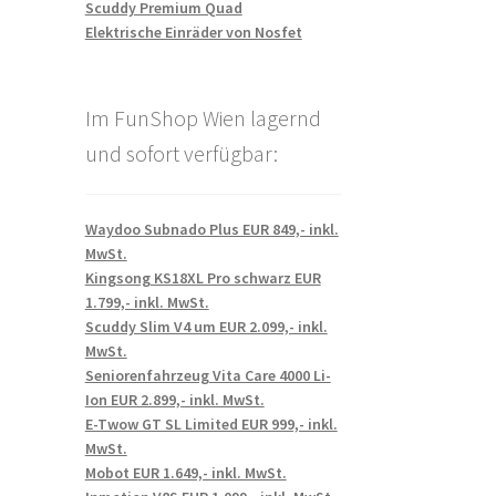
Scuddy Premium Quad
Elektrische Einräder von Nosfet
Im FunShop Wien lagernd
und sofort verfügbar:
Waydoo Subnado Plus EUR 849,- inkl.
MwSt.
Kingsong KS18XL Pro schwarz EUR
1.799,- inkl. MwSt.
Scuddy Slim V4 um EUR 2.099,- inkl.
MwSt.
Seniorenfahrzeug Vita Care 4000 Li-
Ion EUR 2.899,- inkl. MwSt.
E-Twow GT SL Limited EUR 999,- inkl.
MwSt.
Mobot EUR 1.649,- inkl. MwSt.