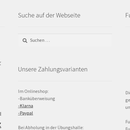
Suche auf der Webseite
F
Suchen
nach:
r
Unsere Zahlungsvarianten
Im Onlineshop:
Di
-Banküberweisung
ge
-Klarna
un
-Paypal
d
z
F
Bei Abholung in der Übungshalle:
F