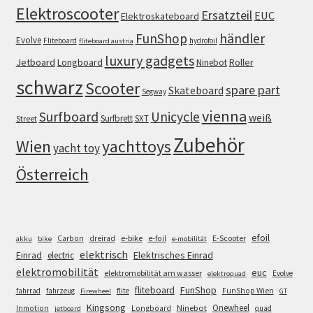
Elektroscooter
Ersatzteil
EUC
Elektroskateboard
FunShop
händler
Evolve
Fliteboard
hydrofoil
fliteboard austria
luxury gadgets
Jetboard
Longboard
Roller
Ninebot
schwarz
Scooter
spare part
Skateboard
Segway
vienna
Surfboard
Unicycle
weiß
Surfbrett
SXT
Street
Zubehör
Wien
yachttoys
yacht toy
Österreich
efoil
e-bike
E-Scooter
Carbon
dreirad
e-foil
akku
bike
e-mobilität
elektrisch
Einrad
Elektrisches Einrad
electric
elektromobilität
euc
elektromobilität am wasser
Evolve
elektroquad
FunShop
fliteboard
fahrrad
fahrzeug
flite
FunShop Wien
Firewheel
GT
Kingsong
Onewheel
Ninebot
Inmotion
Longboard
quad
jetboard