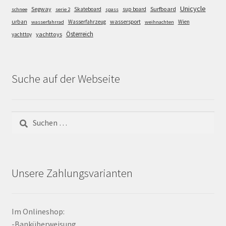
Unicycle
Segway
Surfboard
Skateboard
sup board
schnee
serie 2
spass
wassersport
urban
Wasserfahrzeug
Wien
wasserfahrrad
weihnachten
Österreich
yachttoys
yachttoy
Suche auf der Webseite
Suchen
nach:
Unsere Zahlungsvarianten
Im Onlineshop:
-Banküberweisung