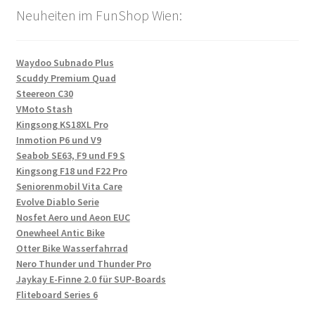
Neuheiten im FunShop Wien:
Waydoo Subnado Plus
Scuddy Premium Quad
Steereon C30
VMoto Stash
Kingsong KS18XL Pro
Inmotion P6 und V9
Seabob SE63, F9 und F9 S
Kingsong F18 und F22 Pro
Seniorenmobil Vita Care
Evolve Diablo Serie
Nosfet Aero und Aeon EUC
Onewheel Antic Bike
Otter Bike Wasserfahrrad
Nero Thunder und Thunder Pro
Jaykay E-Finne 2.0 für SUP-Boards
Fliteboard Series 6