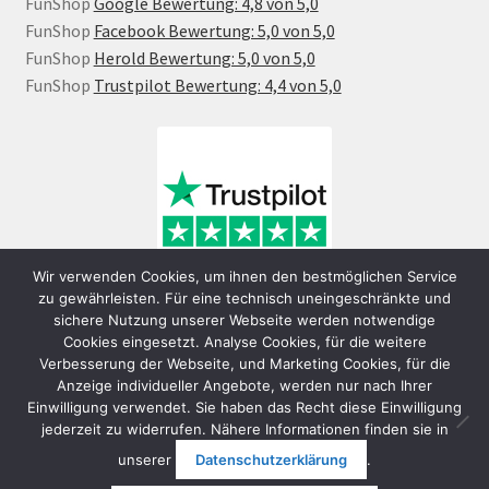
FunShop
Google Bewertung: 4,8 von 5,0
FunShop
Facebook Bewertung: 5,0 von 5,0
FunShop
Herold Bewertung: 5,0 von 5,0
FunShop
Trustpilot Bewertung: 4,4 von 5,0
Wir verwenden Cookies, um ihnen den bestmöglichen Service
zu gewährleisten. Für eine technisch uneingeschränkte und
sichere Nutzung unserer Webseite werden notwendige
Cookies eingesetzt. Analyse Cookies, für die weitere
Verbesserung der Webseite, und Marketing Cookies, für die
Anzeige individueller Angebote, werden nur nach Ihrer
Einwilligung verwendet. Sie haben das Recht diese Einwilligung
jederzeit zu widerrufen. Nähere Informationen finden sie in
© FunShop Wien - Hochqualitative Elektromobilität 2026
unserer
Datenschutzerklärung
.
Datenschutzerklärung
Erstellt mit WooCommerce
.