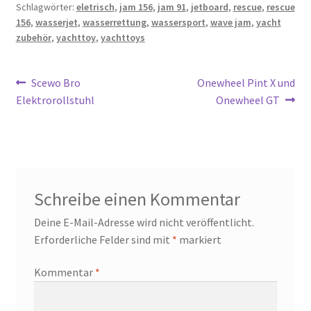
Schlagwörter:
eletrisch
,
jam 156
,
jam 91
,
jetboard
,
rescue
,
rescue
156
,
wasserjet
,
wasserrettung
,
wassersport
,
wave jam
,
yacht
zubehör
,
yachttoy
,
yachttoys
Beitragsnavigation
Vorheriger
Nächster
Scewo Bro
Onewheel Pint X und
Beitrag:
Beitrag:
Elektrorollstuhl
Onewheel GT
Schreibe einen Kommentar
Deine E-Mail-Adresse wird nicht veröffentlicht.
Erforderliche Felder sind mit
*
markiert
Kommentar
*