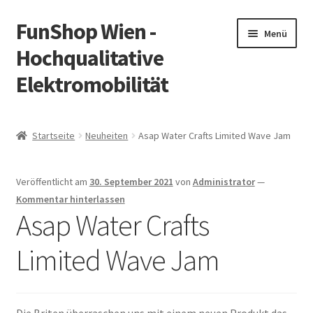
FunShop Wien -
Zur
Zum
Menü
Navigation
Inhalt
Hochqualitative
springen
springen
Elektromobilität
Unterm
Zum Onlineshop
öffnen
Startseite
Neuheiten
Asap Water Crafts Limited Wave Jam
Unterm
Informationen zur Rechtslage in Österreich
öffnen
Veröffentlicht am
30. September 2021
von
Administrator
—
Unterm
Vorsicht Internetbetrug
Kommentar hinterlassen
öffnen
Asap Water Crafts
Unterm
Über FunShop
öffnen
Limited Wave Jam
Impressum
Zum Onlineshop in der Web Version