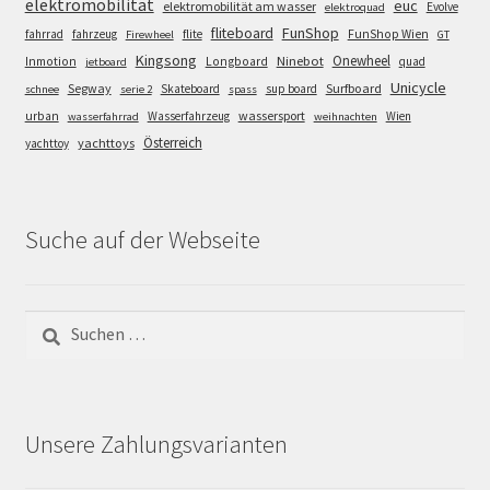
elektromobilität
euc
elektromobilität am wasser
Evolve
elektroquad
FunShop
fliteboard
fahrrad
fahrzeug
flite
FunShop Wien
Firewheel
GT
Kingsong
Onewheel
Ninebot
Inmotion
Longboard
quad
jetboard
Unicycle
Segway
Surfboard
Skateboard
sup board
schnee
serie 2
spass
wassersport
urban
Wasserfahrzeug
Wien
wasserfahrrad
weihnachten
Österreich
yachttoys
yachttoy
Suche auf der Webseite
Suchen
nach:
Unsere Zahlungsvarianten