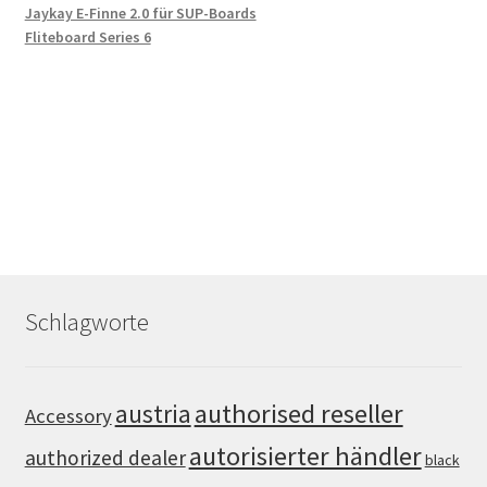
Jaykay E-Finne 2.0 für SUP-Boards
Fliteboard Series 6
Schlagworte
authorised reseller
austria
Accessory
autorisierter händler
authorized dealer
black