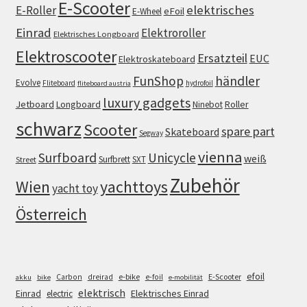
E-Scooter
elektrisches
E-Roller
eFoil
E-Wheel
Einrad
Elektroroller
Elektrisches Longboard
Elektroscooter
Ersatzteil
EUC
Elektroskateboard
FunShop
händler
Evolve
Fliteboard
hydrofoil
fliteboard austria
luxury gadgets
Jetboard
Longboard
Roller
Ninebot
schwarz
Scooter
spare part
Skateboard
Segway
vienna
Surfboard
Unicycle
weiß
Surfbrett
SXT
Street
Zubehör
Wien
yachttoys
yacht toy
Österreich
efoil
e-bike
E-Scooter
Carbon
dreirad
e-foil
akku
bike
e-mobilität
elektrisch
Einrad
Elektrisches Einrad
electric