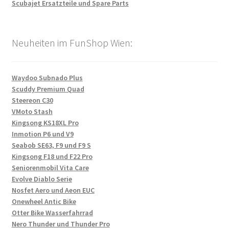
Scubajet Ersatzteile und Spare Parts
Neuheiten im FunShop Wien:
Waydoo Subnado Plus
Scuddy Premium Quad
Steereon C30
VMoto Stash
Kingsong KS18XL Pro
Inmotion P6 und V9
Seabob SE63, F9 und F9 S
Kingsong F18 und F22 Pro
Seniorenmobil Vita Care
Evolve Diablo Serie
Nosfet Aero und Aeon EUC
Onewheel Antic Bike
Otter Bike Wasserfahrrad
Nero Thunder und Thunder Pro