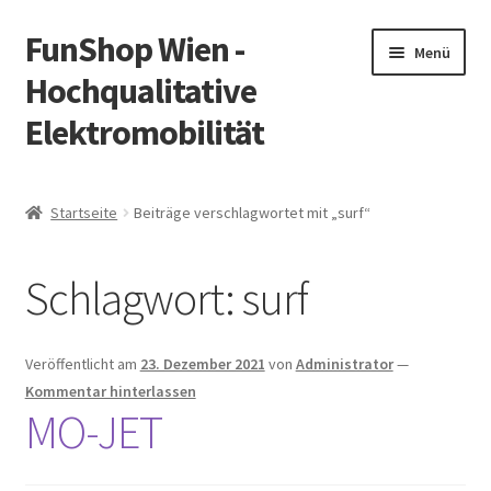
FunShop Wien -
Zur
Zum
Menü
Navigation
Inhalt
Hochqualitative
springen
springen
Elektromobilität
Unterm
Zum Onlineshop
öffnen
Startseite
Beiträge verschlagwortet mit „surf“
Unterm
Informationen zur Rechtslage in Österreich
öffnen
Schlagwort:
surf
Unterm
Vorsicht Internetbetrug
öffnen
Unterm
Über FunShop
Veröffentlicht am
23. Dezember 2021
von
Administrator
—
öffnen
Kommentar hinterlassen
Impressum
MO-JET
Zum Onlineshop in der Web Version