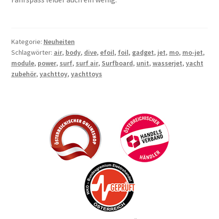
Kategorie:
Neuheiten
Schlagwörter:
air
,
body
,
dive
,
efoil
,
foil
,
gadget
,
jet
,
mo
,
mo-jet
,
module
,
power
,
surf
,
surf air
,
Surfboard
,
unit
,
wasserjet
,
yacht
zubehör
,
yachttoy
,
yachttoys