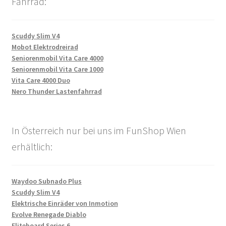
Fahrrad:
Scuddy Slim V4
Mobot Elektrodreirad
Seniorenmobil Vita Care 4000
Seniorenmobil Vita Care 1000
Vita Care 4000 Duo
Nero Thunder Lastenfahrrad
In Österreich nur bei uns im FunShop Wien
erhältlich:
Waydoo Subnado Plus
Scuddy Slim V4
Elektrische Einräder von Inmotion
Evolve Renegade Diablo
Fliteboard Series 6