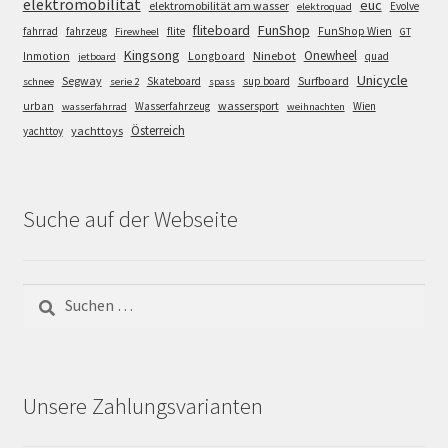
elektromobilität
euc
elektromobilität am wasser
Evolve
elektroquad
FunShop
fliteboard
fahrrad
fahrzeug
flite
FunShop Wien
Firewheel
GT
Kingsong
Onewheel
Ninebot
Inmotion
Longboard
quad
jetboard
Unicycle
Segway
Surfboard
Skateboard
sup board
schnee
serie 2
spass
wassersport
urban
Wasserfahrzeug
Wien
wasserfahrrad
weihnachten
Österreich
yachttoys
yachttoy
Suche auf der Webseite
Suchen
nach:
Unsere Zahlungsvarianten