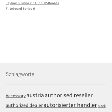
Jaykay E-Finne 2.0 für SUP-Boards
Fliteboard Series 6
Schlagworte
authorised reseller
austria
Accessory
autorisierter händler
authorized dealer
black