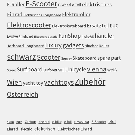
E-Scooter
elektrisches
E-Roller
eFoil
E-Wheel
Einrad
Elektroroller
Elektrisches Longboard
Elektroscooter
Ersatzteil
EUC
Elektroskateboard
FunShop
händler
Evolve
Fliteboard
hydrofoil
fliteboard austria
luxury gadgets
Jetboard
Longboard
Roller
Ninebot
schwarz
Scooter
spare part
Skateboard
Segway
vienna
Surfboard
Unicycle
weiß
Surfbrett
SXT
Street
Zubehör
Wien
yachttoys
yacht toy
Österreich
efoil
e-bike
E-Scooter
Carbon
dreirad
e-foil
akku
bike
e-mobilität
elektrisch
Einrad
Elektrisches Einrad
electric