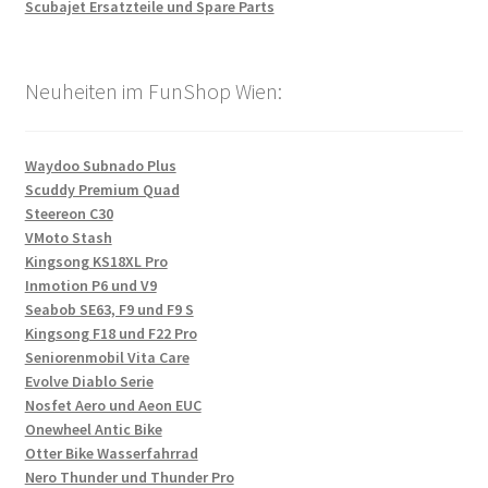
Scubajet Ersatzteile und Spare Parts
Neuheiten im FunShop Wien:
Waydoo Subnado Plus
Scuddy Premium Quad
Steereon C30
VMoto Stash
Kingsong KS18XL Pro
Inmotion P6 und V9
Seabob SE63, F9 und F9 S
Kingsong F18 und F22 Pro
Seniorenmobil Vita Care
Evolve Diablo Serie
Nosfet Aero und Aeon EUC
Onewheel Antic Bike
Otter Bike Wasserfahrrad
Nero Thunder und Thunder Pro