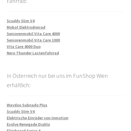
Fahrrad:
Scuddy Slim V4
Mobot Elektrodreirad
Seniorenmobil Vita Care 4000
Seniorenmobil Vita Care 1000
Vita Care 4000 Duo
Nero Thunder Lastenfahrrad
In Österreich nur bei uns im FunShop Wien
erhältlich:
Waydoo Subnado Plus
Scuddy Slim V4
Elektrische Einräder von Inmotion
Evolve Renegade Diablo
Fliteboard Series 6