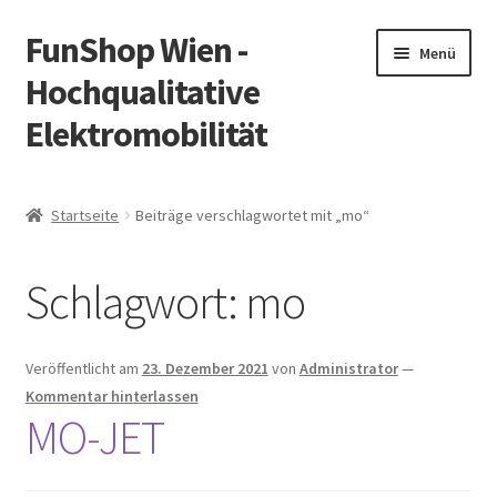
FunShop Wien -
Zur
Zum
Menü
Navigation
Inhalt
Hochqualitative
springen
springen
Elektromobilität
Unterm
Zum Onlineshop
öffnen
Startseite
Beiträge verschlagwortet mit „mo“
Unterm
Informationen zur Rechtslage in Österreich
öffnen
Schlagwort:
mo
Unterm
Vorsicht Internetbetrug
öffnen
Unterm
Über FunShop
Veröffentlicht am
23. Dezember 2021
von
Administrator
—
öffnen
Kommentar hinterlassen
Impressum
MO-JET
Zum Onlineshop in der Web Version