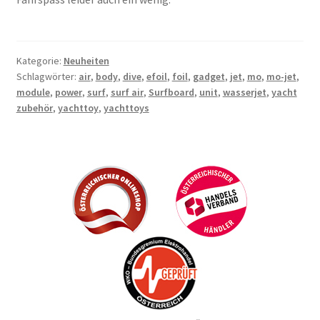
Kategorie:
Neuheiten
Schlagwörter:
air
,
body
,
dive
,
efoil
,
foil
,
gadget
,
jet
,
mo
,
mo-jet
,
module
,
power
,
surf
,
surf air
,
Surfboard
,
unit
,
wasserjet
,
yacht
zubehör
,
yachttoy
,
yachttoys