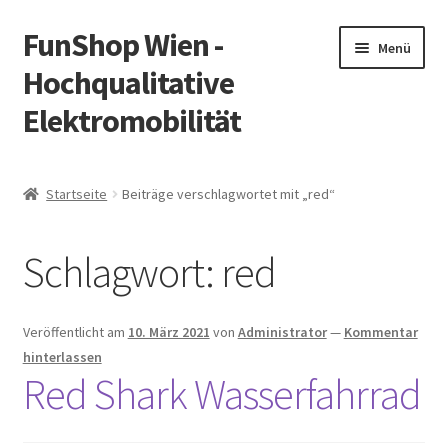
FunShop Wien -
Zur
Zum
Menü
Navigation
Inhalt
Hochqualitative
springen
springen
Elektromobilität
Unterm
Zum Onlineshop
öffnen
Startseite
Beiträge verschlagwortet mit „red“
Unterm
Informationen zur Rechtslage in Österreich
öffnen
Schlagwort:
red
Unterm
Vorsicht Internetbetrug
öffnen
Unterm
Über FunShop
Veröffentlicht am
10. März 2021
von
Administrator
—
Kommentar
öffnen
hinterlassen
Impressum
Red Shark Wasserfahrrad
Zum Onlineshop in der Web Version