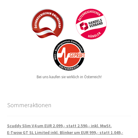
Bei uns kaufen sie wirklich in Österreich!
Sommeraktionen
Scuddy Slim V4 um EUR 2.099,- statt 2.590,- inkl. MwSt.
E-Twow GT SL Limited inkl. Blinker um EUR 999,- statt 1.049,-