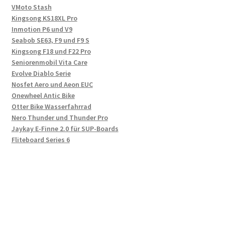
VMoto Stash
Kingsong KS18XL Pro
Inmotion P6 und V9
Seabob SE63, F9 und F9 S
Kingsong F18 und F22 Pro
Seniorenmobil Vita Care
Evolve Diablo Serie
Nosfet Aero und Aeon EUC
Onewheel Antic Bike
Otter Bike Wasserfahrrad
Nero Thunder und Thunder Pro
Jaykay E-Finne 2.0 für SUP-Boards
Fliteboard Series 6