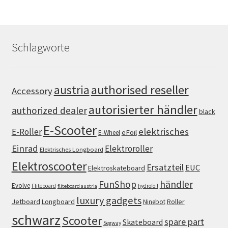
Schlagworte
authorised reseller
austria
Accessory
autorisierter händler
authorized dealer
black
E-Scooter
elektrisches
E-Roller
eFoil
E-Wheel
Einrad
Elektroroller
Elektrisches Longboard
Elektroscooter
Ersatzteil
EUC
Elektroskateboard
FunShop
händler
Evolve
Fliteboard
hydrofoil
fliteboard austria
luxury gadgets
Jetboard
Longboard
Roller
Ninebot
schwarz
Scooter
spare part
Skateboard
Segway