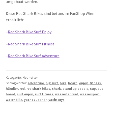
umgebaut werden.
Diese Red Shark Bikes sind bei uns im FunShop Wien
erhältlich:
–
Red Shark Bike Surf Enjoy
–
Red Shark Bike Surf Fitness
–
Red Shark Bike Surf Adventure
Kategorie:
Neuheiten
Schlagwörter:
adventure
,
big surf
,
bike
,
board
,
enjoy
,
fitness
,
händler
,
red
,
red shark bikes
,
shark
,
stand up paddle
,
sup
,
sup
board
,
surf enjoy
,
surf fitness
,
wasserfahrrad
,
wassersport
,
water bike
,
yacht zubehör
,
yachttoys