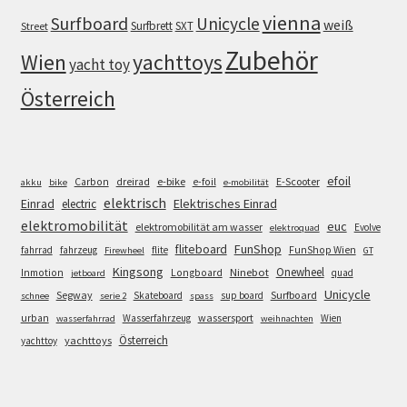
vienna
Surfboard
Unicycle
weiß
Surfbrett
SXT
Street
Zubehör
Wien
yachttoys
yacht toy
Österreich
efoil
e-bike
E-Scooter
Carbon
dreirad
e-foil
akku
bike
e-mobilität
elektrisch
Einrad
Elektrisches Einrad
electric
elektromobilität
euc
elektromobilität am wasser
Evolve
elektroquad
FunShop
fliteboard
fahrrad
fahrzeug
flite
FunShop Wien
Firewheel
GT
Kingsong
Onewheel
Ninebot
Inmotion
Longboard
quad
jetboard
Unicycle
Segway
Surfboard
Skateboard
sup board
schnee
serie 2
spass
wassersport
urban
Wasserfahrzeug
Wien
wasserfahrrad
weihnachten
Österreich
yachttoys
yachttoy