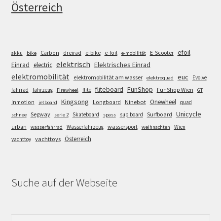
Österreich
efoil
e-bike
E-Scooter
Carbon
dreirad
e-foil
akku
bike
e-mobilität
elektrisch
Einrad
Elektrisches Einrad
electric
elektromobilität
euc
elektromobilität am wasser
Evolve
elektroquad
FunShop
fliteboard
fahrrad
fahrzeug
flite
FunShop Wien
Firewheel
GT
Kingsong
Onewheel
Ninebot
Inmotion
Longboard
quad
jetboard
Unicycle
Segway
Surfboard
Skateboard
sup board
schnee
serie 2
spass
wassersport
urban
Wasserfahrzeug
Wien
wasserfahrrad
weihnachten
Österreich
yachttoys
yachttoy
Suche auf der Webseite
Suchen