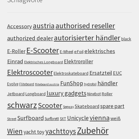
authorised reseller
austria
Accessory
autorisierter händler
authorized dealer
black
E-Scooter
elektrisches
E-Roller
eFoil
E-Wheel
Einrad
Elektroroller
Elektrisches Longboard
Elektroscooter
Ersatzteil
EUC
Elektroskateboard
FunShop
händler
Evolve
Fliteboard
hydrofoil
fliteboard austria
luxury gadgets
Jetboard
Longboard
Roller
Ninebot
schwarz
Scooter
spare part
Skateboard
Segway
vienna
Surfboard
Unicycle
weiß
Surfbrett
SXT
Street
Zubehör
Wien
yachttoys
yacht toy