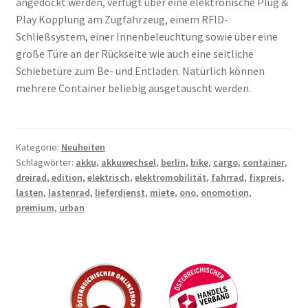
angedockt werden, verfügt über eine elektronische Plug &
Play Kopplung am Zugfahrzeug, einem RFID-
Schließsystem, einer Innenbeleuchtung sowie über eine
große Türe an der Rückseite wie auch eine seitliche
Schiebetüre zum Be- und Entladen. Natürlich können
mehrere Container beliebig ausgetauscht werden.
Kategorie:
Neuheiten
Schlagwörter:
akku
,
akkuwechsel
,
berlin
,
bike
,
cargo
,
container
,
dreirad
,
edition
,
elektrisch
,
elektromobilität
,
fahrrad
,
fixpreis
,
lasten
,
lastenrad
,
lieferdienst
,
miete
,
ono
,
onomotion
,
premium
,
urban