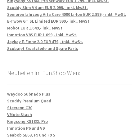
Kingsong KS18XL Pro schwarz EUR 1.799,- inkl. MwSt.
Scuddy Slim V4 um EUR 2.099,- inkl. MwSt.
Seniorenfahrzeug Vita Care 4000 Li-Ion EUR 2.899,- inkl. MwSt.
E-Twow GT SL Limited EUR 999,- inkl. MwSt.
Mobot EUR 1.649,- inkl. MwSt.
Inmotion V8S EUR 1.099,- inkl. MwSt.
Jaykay E-Finne 2.0 EUR 479,- inkl. MwSt.
Scubajet Ersatzteile und Spare Parts
Neuheiten im FunShop Wien:
Waydoo Subnado Plus
Scuddy Premium Quad
Steereon C30
VMoto Stash
Kingsong KS18XL Pro
Inmotion P6 und V9
Seabob SE63, F9 und F9 S