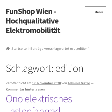
FunShop Wien -
Zur
Zum
Menü
Navigation
Inhalt
Hochqualitative
springen
springen
Elektromobilität
Unterm
Zum Onlineshop
öffnen
Startseite
Beiträge verschlagwortet mit „edition“
Unterm
Informationen zur Rechtslage in Österreich
öffnen
Schlagwort:
edition
Unterm
Vorsicht Internetbetrug
öffnen
Unterm
Über FunShop
Veröffentlicht am
17. November 2020
von
Administrator
—
öffnen
Kommentar hinterlassen
Impressum
Ono elektrisches
Lastenfahrrad
Zum Onlineshop in der Web Version