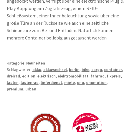
angedockt werden, verfügt über eine elektronische Plug &
Play Kopplung am Zugfahrzeug, einem RFID-
Schließsystem, einer Innenbeleuchtung sowie über eine
große Türe an der Rückseite wie auch eine seitliche
Schiebetüre zum Be- und Entladen. Natürlich können
mehrere Container beliebig ausgetauscht werden.
Kategorie:
Neuheiten
Schlagwörter:
akku
,
akkuwechsel
,
berlin
,
bike
,
cargo
,
container
,
dreirad
,
edition
,
elektrisch
,
elektromobilität
,
fahrrad
,
fixpreis
,
lasten
,
lastenrad
,
lieferdienst
,
miete
,
ono
,
onomotion
,
premium
,
urban