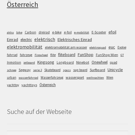
Österreich
efoil
e-bike
E-Scooter
Carbon
dreirad
e-foil
akku
bike
e-mobilität
elektrisch
Einrad
Elektrisches Einrad
electric
elektromobilität
euc
elektromobilität am wasser
Evolve
elektroquad
FunShop
fliteboard
fahrrad
fahrzeug
flite
FunShop Wien
Firewheel
GT
Kingsong
Onewheel
Ninebot
Inmotion
Longboard
quad
jetboard
Unicycle
Segway
Surfboard
Skateboard
sup board
schnee
serie 2
spass
wassersport
urban
Wasserfahrzeug
Wien
wasserfahrrad
weihnachten
Österreich
yachttoys
yachttoy
Suche auf der Webseite
Suchen