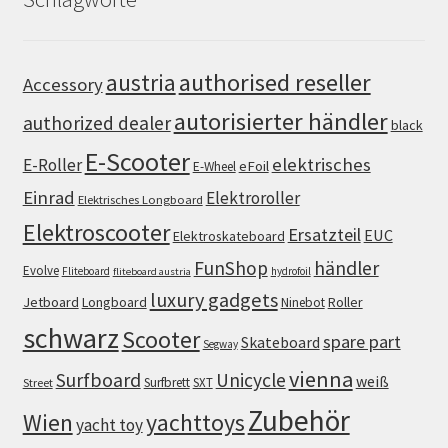
authorised reseller
austria
Accessory
autorisierter händler
authorized dealer
black
E-Scooter
elektrisches
E-Roller
eFoil
E-Wheel
Einrad
Elektroroller
Elektrisches Longboard
Elektroscooter
Ersatzteil
EUC
Elektroskateboard
FunShop
händler
Evolve
Fliteboard
hydrofoil
fliteboard austria
luxury gadgets
Jetboard
Longboard
Roller
Ninebot
schwarz
Scooter
spare part
Skateboard
Segway
vienna
Surfboard
Unicycle
weiß
Surfbrett
SXT
Street
Zubehör
Wien
yachttoys
yacht toy