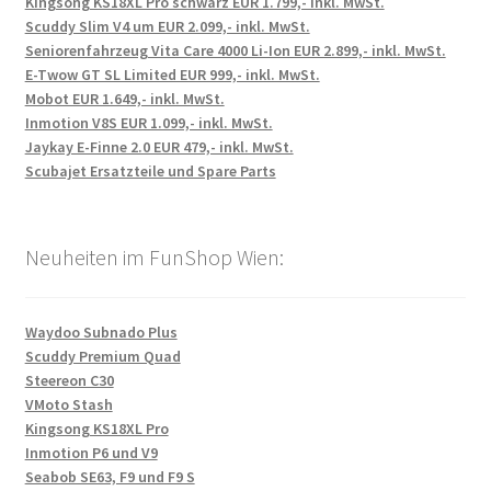
Kingsong KS18XL Pro schwarz EUR 1.799,- inkl. MwSt.
Scuddy Slim V4 um EUR 2.099,- inkl. MwSt.
Seniorenfahrzeug Vita Care 4000 Li-Ion EUR 2.899,- inkl. MwSt.
E-Twow GT SL Limited EUR 999,- inkl. MwSt.
Mobot EUR 1.649,- inkl. MwSt.
Inmotion V8S EUR 1.099,- inkl. MwSt.
Jaykay E-Finne 2.0 EUR 479,- inkl. MwSt.
Scubajet Ersatzteile und Spare Parts
Neuheiten im FunShop Wien:
Waydoo Subnado Plus
Scuddy Premium Quad
Steereon C30
VMoto Stash
Kingsong KS18XL Pro
Inmotion P6 und V9
Seabob SE63, F9 und F9 S