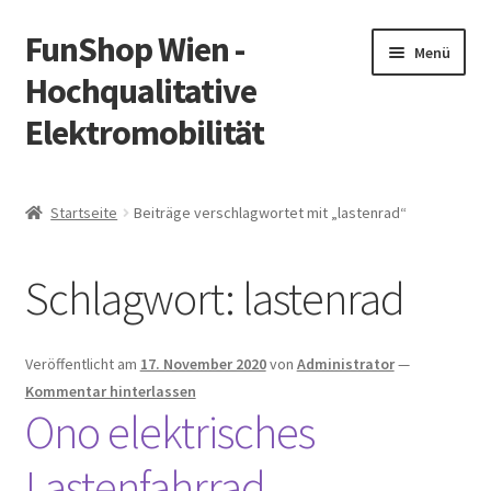
FunShop Wien -
Zur
Zum
Menü
Navigation
Inhalt
Hochqualitative
springen
springen
Elektromobilität
Unterm
Zum Onlineshop
öffnen
Startseite
Beiträge verschlagwortet mit „lastenrad“
Unterm
Informationen zur Rechtslage in Österreich
öffnen
Schlagwort:
lastenrad
Unterm
Vorsicht Internetbetrug
öffnen
Unterm
Über FunShop
Veröffentlicht am
17. November 2020
von
Administrator
—
öffnen
Kommentar hinterlassen
Impressum
Ono elektrisches
Lastenfahrrad
Zum Onlineshop in der Web Version