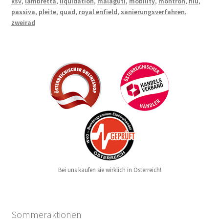
ksv
,
lambretta
,
liquidation
,
malaguti
,
mobility
,
montron
,
niu
,
passiva
,
pleite
,
quad
,
royal enfield
,
sanierungsverfahren
,
zweirad
Bei uns kaufen sie wirklich in Österreich!
Sommeraktionen