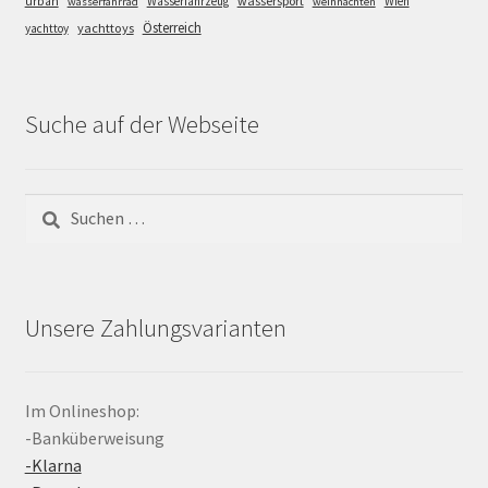
wassersport
urban
Wasserfahrzeug
Wien
wasserfahrrad
weihnachten
Österreich
yachttoys
yachttoy
Suche auf der Webseite
Suchen
nach:
Unsere Zahlungsvarianten
Im Onlineshop:
-Banküberweisung
-Klarna