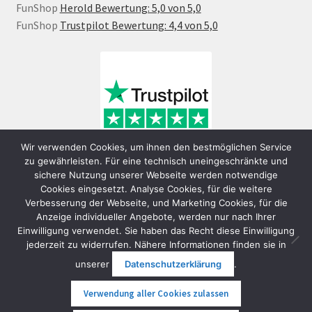
FunShop
Herold Bewertung: 5,0 von 5,0
FunShop
Trustpilot Bewertung: 4,4 von 5,0
Wir verwenden Cookies, um ihnen den bestmöglichen Service
zu gewährleisten. Für eine technisch uneingeschränkte und
sichere Nutzung unserer Webseite werden notwendige
Cookies eingesetzt. Analyse Cookies, für die weitere
Verbesserung der Webseite, und Marketing Cookies, für die
Anzeige individueller Angebote, werden nur nach Ihrer
Einwilligung verwendet. Sie haben das Recht diese Einwilligung
jederzeit zu widerrufen. Nähere Informationen finden sie in
© FunShop Wien - Hochqualitative Elektromobilität 2026
unserer
Datenschutzerklärung
.
Datenschutzerklärung
Erstellt mit WooCommerce
.
Verwendung aller Cookies zulassen