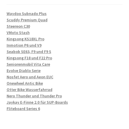
Waydoo Subnado Plus
Scuddy Premium Quad
Steereon C30
VMoto Stash
Kingsong KS18XL Pro
Inmotion P6 und V9
Seabob SE63, F9 und F9 S
Kingsong F18 und F22 Pro
Seniorenmobil Vita Care
Evolve Diablo Serie
Nosfet Aero und Aeon EUC
Onewheel Antic Bike
Otter Bike Wasserfahrrad
Nero Thunder und Thunder Pro
Jaykay E-Finne 2.0 für SUP-Boards
Fliteboard Series 6