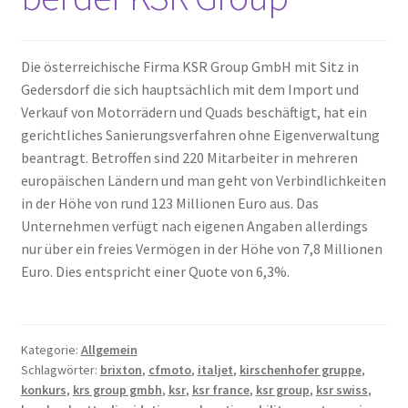
Die österreichische Firma KSR Group GmbH mit Sitz in
Gedersdorf die sich hauptsächlich mit dem Import und
Verkauf von Motorrädern und Quads beschäftigt, hat ein
gerichtliches Sanierungsverfahren ohne Eigenverwaltung
beantragt. Betroffen sind 220 Mitarbeiter in mehreren
europäischen Ländern und man geht von Verbindlichkeiten
in der Höhe von rund 123 Millionen Euro aus. Das
Unternehmen verfügt nach eigenen Angaben allerdings
nur über ein freies Vermögen in der Höhe von 7,8 Millionen
Euro. Dies entspricht einer Quote von 6,3%.
Kategorie:
Allgemein
Schlagwörter:
brixton
,
cfmoto
,
italjet
,
kirschenhofer gruppe
,
konkurs
,
krs group gmbh
,
ksr
,
ksr france
,
ksr group
,
ksr swiss
,