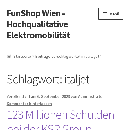
FunShop Wien -
Zur
Zum
Menü
Navigation
Inhalt
Hochqualitative
springen
springen
Elektromobilität
Unterm
Zum Onlineshop
öffnen
Startseite
Beiträge verschlagwortet mit „italjet“
Unterm
Informationen zur Rechtslage in Österreich
öffnen
Schlagwort:
italjet
Unterm
Vorsicht Internetbetrug
öffnen
Unterm
Über FunShop
Veröffentlicht am
6. September 2023
von
Administrator
—
öffnen
Kommentar hinterlassen
Impressum
123 Millionen Schulden
bei der KSR Group
Zum Onlineshop in der Web Version