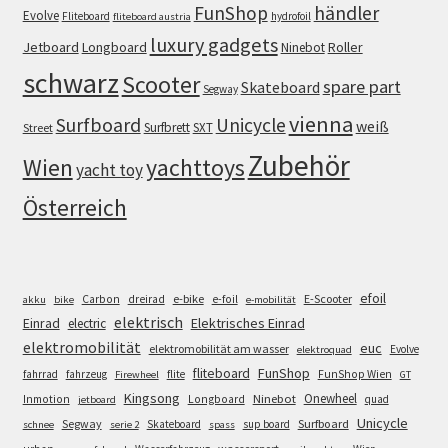
FunShop
händler
Evolve
Fliteboard
hydrofoil
fliteboard austria
luxury gadgets
Jetboard
Longboard
Roller
Ninebot
schwarz
Scooter
spare part
Skateboard
Segway
vienna
Surfboard
Unicycle
weiß
Surfbrett
SXT
Street
Zubehör
Wien
yachttoys
yacht toy
Österreich
efoil
e-bike
E-Scooter
Carbon
dreirad
e-foil
akku
bike
e-mobilität
elektrisch
Einrad
Elektrisches Einrad
electric
elektromobilität
euc
elektromobilität am wasser
Evolve
elektroquad
FunShop
fliteboard
fahrrad
fahrzeug
flite
FunShop Wien
Firewheel
GT
Kingsong
Onewheel
Ninebot
Inmotion
Longboard
quad
jetboard
Unicycle
Segway
Surfboard
Skateboard
sup board
schnee
serie 2
spass