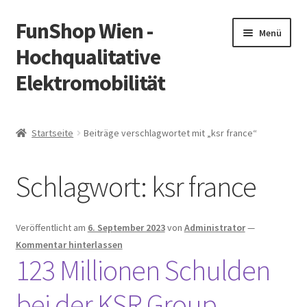
FunShop Wien -
Zur
Zum
Menü
Navigation
Inhalt
Hochqualitative
springen
springen
Elektromobilität
Unterm
Zum Onlineshop
öffnen
Startseite
Beiträge verschlagwortet mit „ksr france“
Unterm
Informationen zur Rechtslage in Österreich
öffnen
Schlagwort:
ksr france
Unterm
Vorsicht Internetbetrug
öffnen
Unterm
Über FunShop
Veröffentlicht am
6. September 2023
von
Administrator
—
öffnen
Kommentar hinterlassen
Impressum
123 Millionen Schulden
bei der KSR Group
Zum Onlineshop in der Web Version