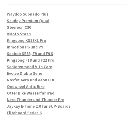
Waydoo Subnado Plus
Scuddy Premium Quad
Steereon C30
VMoto Stash
Kingsong KS18XL Pro
Inmotion P6 und V9
Seabob SE63, F9 und F9 S
Kingsong F18 und F22 Pro
Seniorenmobil Vita Care
Evolve Diablo Serie
Nosfet Aero und Aeon EUC
Onewheel Antic Bike
Otter Bike Wasserfahrrad
Nero Thunder und Thunder Pro
Jaykay E-Finne 2.0 für SUP-Boards
Fliteboard Series 6