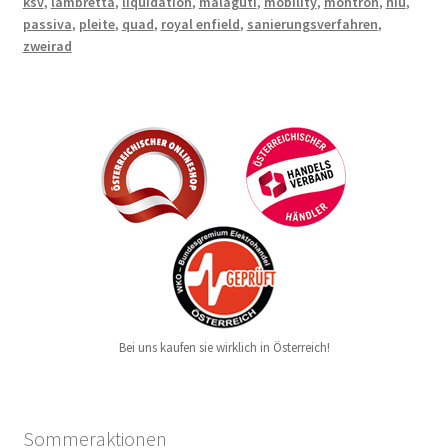
ksv
,
lambretta
,
liquidation
,
malaguti
,
mobility
,
montron
,
niu
,
passiva
,
pleite
,
quad
,
royal enfield
,
sanierungsverfahren
,
zweirad
Bei uns kaufen sie wirklich in Österreich!
Sommeraktionen