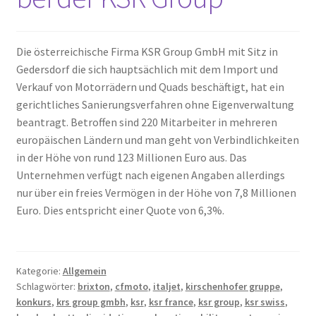
Die österreichische Firma KSR Group GmbH mit Sitz in
Gedersdorf die sich hauptsächlich mit dem Import und
Verkauf von Motorrädern und Quads beschäftigt, hat ein
gerichtliches Sanierungsverfahren ohne Eigenverwaltung
beantragt. Betroffen sind 220 Mitarbeiter in mehreren
europäischen Ländern und man geht von Verbindlichkeiten
in der Höhe von rund 123 Millionen Euro aus. Das
Unternehmen verfügt nach eigenen Angaben allerdings
nur über ein freies Vermögen in der Höhe von 7,8 Millionen
Euro. Dies entspricht einer Quote von 6,3%.
Kategorie:
Allgemein
Schlagwörter:
brixton
,
cfmoto
,
italjet
,
kirschenhofer gruppe
,
konkurs
,
krs group gmbh
,
ksr
,
ksr france
,
ksr group
,
ksr swiss
,