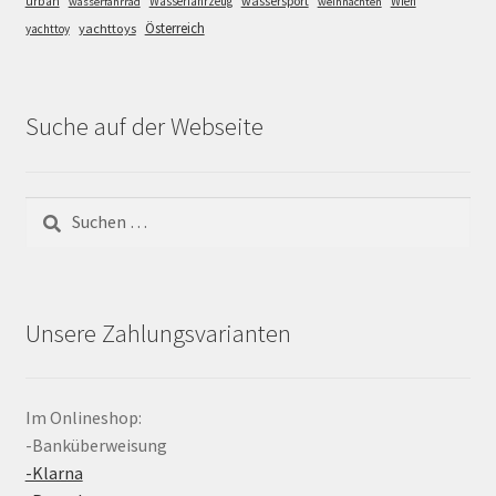
wassersport
urban
Wasserfahrzeug
Wien
wasserfahrrad
weihnachten
Österreich
yachttoys
yachttoy
Suche auf der Webseite
Suchen
nach:
Unsere Zahlungsvarianten
Im Onlineshop:
-Banküberweisung
-Klarna