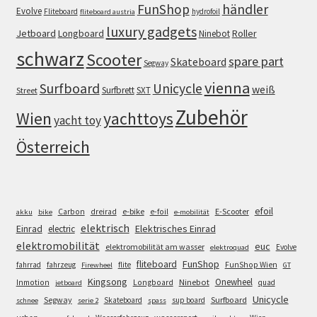
FunShop
händler
Evolve
Fliteboard
hydrofoil
fliteboard austria
luxury gadgets
Jetboard
Longboard
Roller
Ninebot
schwarz
Scooter
spare part
Skateboard
Segway
vienna
Surfboard
Unicycle
weiß
Surfbrett
SXT
Street
Zubehör
Wien
yachttoys
yacht toy
Österreich
efoil
e-bike
E-Scooter
Carbon
dreirad
e-foil
akku
bike
e-mobilität
elektrisch
Einrad
Elektrisches Einrad
electric
elektromobilität
euc
elektromobilität am wasser
Evolve
elektroquad
FunShop
fliteboard
fahrrad
fahrzeug
flite
FunShop Wien
Firewheel
GT
Kingsong
Onewheel
Ninebot
Inmotion
Longboard
quad
jetboard
Unicycle
Segway
Surfboard
Skateboard
sup board
schnee
serie 2
spass