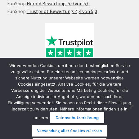
FunShop
Herold Bewertung: 5,0 von 5,0
FunShop
Trustpilot Bewertung: 4,4 von 5,0
Wir verwenden Cookies, um ihnen den bestmöglichen Service
zu gewährleisten. Für eine technisch uneingeschränkte und
sichere Nutzung unserer Webseite werden notwendige
Cookies eingesetzt. Analyse Cookies, für die weitere
Verbesserung der Webseite, und Marketing Cookies, für die
Anzeige individueller Angebote, werden nur nach Ihrer
Einwilligung verwendet. Sie haben das Recht diese Einwilligung
jederzeit zu widerrufen. Nähere Informationen finden sie in
© FunShop Wien - Hochqualitative Elektromobilität 2026
unserer
Datenschutzerklärung
.
Datenschutzerklärung
Erstellt mit WooCommerce
.
Verwendung aller Cookies zulassen