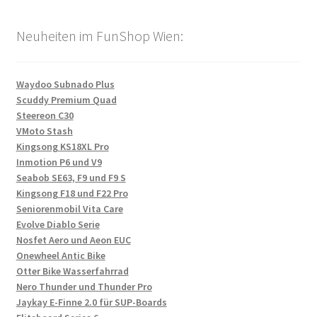
Neuheiten im FunShop Wien:
Waydoo Subnado Plus
Scuddy Premium Quad
Steereon C30
VMoto Stash
Kingsong KS18XL Pro
Inmotion P6 und V9
Seabob SE63, F9 und F9 S
Kingsong F18 und F22 Pro
Seniorenmobil Vita Care
Evolve Diablo Serie
Nosfet Aero und Aeon EUC
Onewheel Antic Bike
Otter Bike Wasserfahrrad
Nero Thunder und Thunder Pro
Jaykay E-Finne 2.0 für SUP-Boards