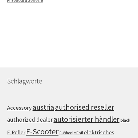
Fliteboard Series 6
Schlagworte
authorised reseller
austria
Accessory
autorisierter händler
authorized dealer
black
E-Scooter
elektrisches
E-Roller
eFoil
E-Wheel