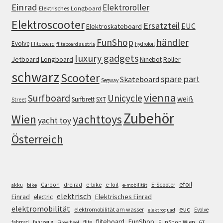
Einrad
Elektroroller
Elektrisches Longboard
Elektroscooter
Ersatzteil
EUC
Elektroskateboard
FunShop
händler
Evolve
Fliteboard
hydrofoil
fliteboard austria
luxury gadgets
Jetboard
Longboard
Roller
Ninebot
schwarz
Scooter
spare part
Skateboard
Segway
vienna
Surfboard
Unicycle
weiß
Surfbrett
SXT
Street
Zubehör
Wien
yachttoys
yacht toy
Österreich
efoil
e-bike
E-Scooter
Carbon
dreirad
e-foil
akku
bike
e-mobilität
elektrisch
Einrad
Elektrisches Einrad
electric
elektromobilität
euc
elektromobilität am wasser
Evolve
elektroquad
FunShop
fliteboard
fahrrad
fahrzeug
flite
FunShop Wien
Firewheel
GT