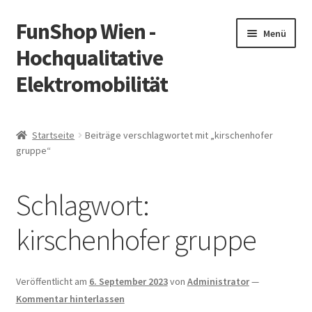
FunShop Wien -
Zur
Zum
Menü
Navigation
Inhalt
Hochqualitative
springen
springen
Elektromobilität
Unterm
Zum Onlineshop
öffnen
Startseite
Beiträge verschlagwortet mit „kirschenhofer
Unterm
gruppe“
Informationen zur Rechtslage in Österreich
öffnen
Unterm
Vorsicht Internetbetrug
Schlagwort:
öffnen
Unterm
Über FunShop
kirschenhofer gruppe
öffnen
Impressum
Veröffentlicht am
6. September 2023
von
Administrator
—
Kommentar hinterlassen
Zum Onlineshop in der Web Version