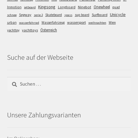
Kingsong
Onewheel
Ninebot
Inmotion
Longboard
quad
jetboard
Unicycle
Segway
Surfboard
Skateboard
sup board
schnee
serie 2
spass
wassersport
urban
Wasserfahrzeug
Wien
wasserfahrrad
weihnachten
Österreich
yachttoys
yachttoy
Suche auf der Webseite
Suchen
nach:
Unsere Zahlungsvarianten