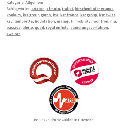
Kategorie:
Allgemein
Schlagwörter:
brixton
,
cfmoto
,
italjet
,
kirschenhofer gruppe
,
konkurs
,
krs group gmbh
,
ksr
,
ksr france
,
ksr group
,
ksr swiss
,
ksv
,
lambretta
,
liquidation
,
malaguti
,
mobility
,
montron
,
niu
,
passiva
,
pleite
,
quad
,
royal enfield
,
sanierungsverfahren
,
zweirad
Bei uns kaufen sie wirklich in Österreich!